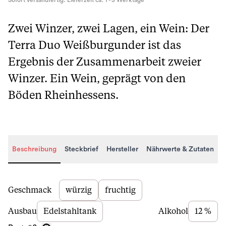
Sofort versandfertig. Lieferzeit ca. 1 - 3 Werktage
Zwei Winzer, zwei Lagen, ein Wein: Der
Terra Duo Weißburgunder ist das
Ergebnis der Zusammenarbeit zweier
Winzer. Ein Wein, geprägt von den
Böden Rheinhessens.
Beschreibung
Steckbrief
Hersteller
Nährwerte & Zutaten
Beschreibung
Geschmack
würzig
fruchtig
Ausbau
Edelstahltank
Alkohol
12 %