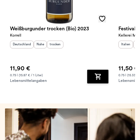
Weißburgunder trocken (Bio) 2023
Festival
Korrell
Kellerei Mer
Herkunftsland
:
Herkunftsregion
Geschmack
:
:
Herkunftslan
He
Deutschland
Nahe
trocken
Italien
Sü
11,90 €
11,50 €
0.75 l (15.87 € / 1 Liter)
0.75 l (15.33 € /
Lebensmittelangaben
Lebensmitte
Zum Warenkorb hinz