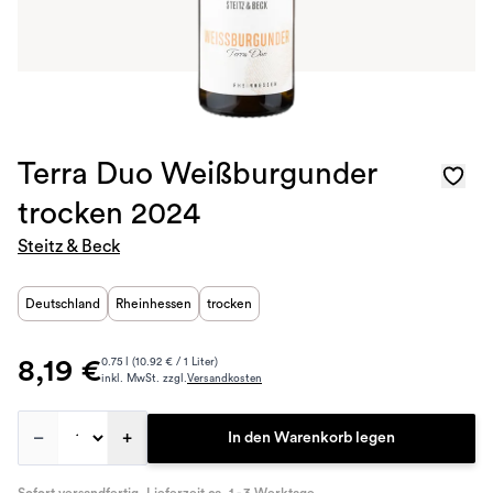
Terra Duo Weißburgunder
trocken 2024
Steitz & Beck
Deutschland
Rheinhessen
trocken
8,19 €
0.75 l (10.92 € / 1 Liter)
inkl. MwSt. zzgl.
Versandkosten
–
+
In den Warenkorb legen