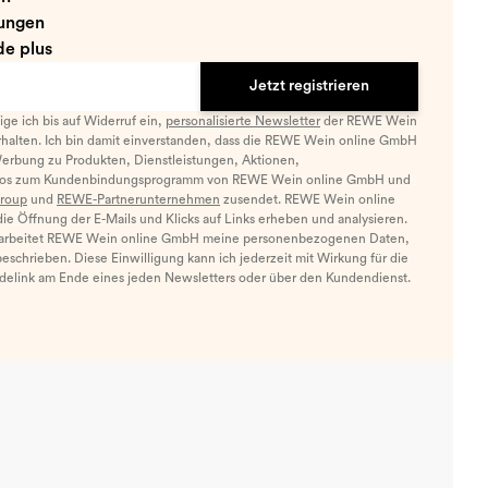
ungen
e plus
Jetzt registrieren
llige ich bis auf Widerruf ein,
personalisierte Newsletter
der REWE Wein
halten. Ich bin damit einverstanden, dass die REWE Wein online GmbH
Werbung zu Produkten, Dienstleistungen, Aktionen,
nfos zum Kundenbindungsprogramm von REWE Wein online GmbH und
roup
und
REWE-Partnerunternehmen
zusendet. REWE Wein online
e Öffnung der E-Mails und Klicks auf Links erheben und analysieren.
arbeitet REWE Wein online GmbH meine personenbezogenen Daten,
eschrieben. Diese Einwilligung kann ich jederzeit mit Wirkung für die
ldelink am Ende eines jeden Newsletters oder über den Kundendienst.