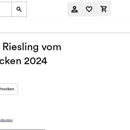
Derzeit befi
 Riesling vom
ocken 2024
trocken
ndkosten