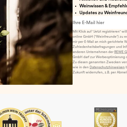
Weinwissen & Empfehl
Updates zu Weinfreund
Ihre E-Mail hier
Mit Klick auf "Jetzt registrieren" wi
online GmbH ("Weinfreunde") zu er
mir per E-Mail an mich gerichtete 
Zufriedenheitsbefragungen und I
anderen Unternehmen der
REWE G
GmbH darf zur Werbeoptimierung di
Zu diesen genannten Zwecken ver
wie in den
Datenschutzhinweisen
b
Zukunft widerrufen, z.B. per Abme