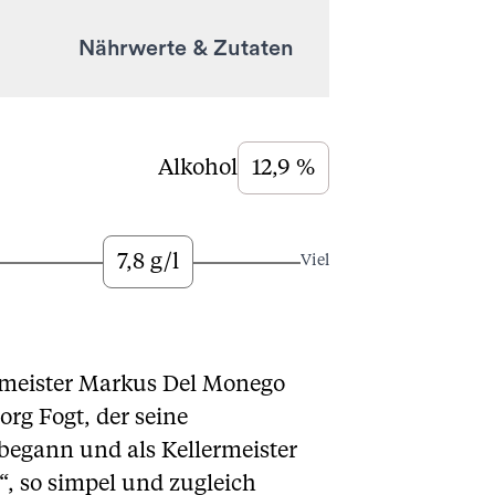
Nährwerte & Zutaten
Alkohol
12,9 %
7,8 g/l
Viel
tmeister Markus Del Monego
org Fogt, der seine
begann und als Kellermeister
“, so simpel und zugleich