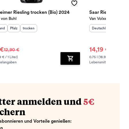
eimer Riesling trocken (Bio) 2024
Saar Riesling troc
 von Buhl
Van Volxem
sland
:
Herkunftsregion
Geschmack
:
:
Herkunftsland
:
Herkunf
and
Pfalz
trocken
Deutschland
Mosel
 €
14,19 €
12,90 €
14,90 €
9 € / 1 Liter)
0.75 l (18.92 € / 1 Liter)
telangaben
Lebensmittelangaben
zufügen
Zum Warenkorb hinzufügen
tter anmelden und
5€
ichern
abonnieren und Vorteile genießen:
en