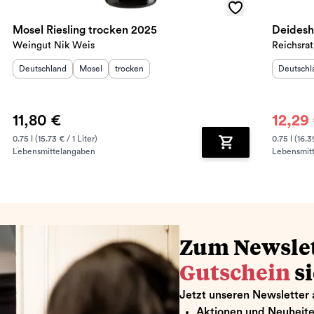
Mosel Riesling trocken 2025
Deidesh
Weingut Nik Weis
Reichsrat
Herkunftsland
:
Herkunftsregion
Geschmack
:
:
Herkunft
Deutschland
Mosel
trocken
Deutschl
11,80 €
12,29
0.75 l (15.73 € / 1 Liter)
0.75 l (16.3
Lebensmittelangaben
Lebensmit
renkorb hinzufügen
Zum Warenkorb hin
Zum Newsle
Gutschein
s
Jetzt unseren Newsletter 
Aktionen und Neuheit