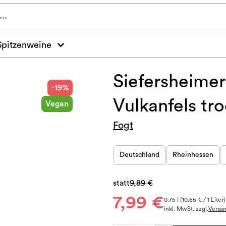
Spitzenweine
Siefersheimer
-19%
Vulkanfels tr
Vegan
Fogt
Deutschland
Rheinhessen
statt
9,89 €
7,99 €
0.75 l (10.65 € / 1 Liter)
inkl. MwSt. zzgl.
Versa