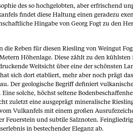
osophie des so hochgelobten, aber erfrischend u
kanfels findet diese Haltung einen geradezu exe
denschaftliche Hingabe von Georg Fogt zu den H
n die Reben für diesen Riesling von Weingut Fo
0 Metern Höhenlage. Diese zählt zu den kühlsten
druckende Weitsicht über eine der schönsten La
at sich dort etabliert, mehr aber noch prägt das
. Der geologische Begriff definiert vulkanische
Eine solche, höchst seltene Bodenbeschaffenhei
ht zuletzt eine ausgeprägt mineralische Rieslin
ng vom Vulkanfels mit einem großen Ausrufezeich
er Feuerstein und subtile Salznoten. Feinglied
erlebnis in bestechender Eleganz ab.