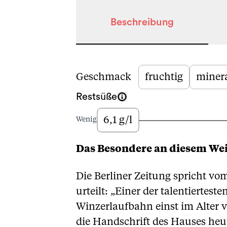
Beschreibung
Beschreibung
Geschmack
fruchtig
minera
Restsüße
6,1 g/l
Wenig
Das Besondere an diesem We
Die Berliner Zeitung spricht 
urteilt: „Einer der talentiertes
Winzerlaufbahn einst im Alter 
die Handschrift des Hauses heut