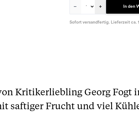
–
+
In den 
Sofort versandfertig. Lieferzeit ca. 
von Kritikerliebling Georg Fogt
it saftiger Frucht und viel Kühl