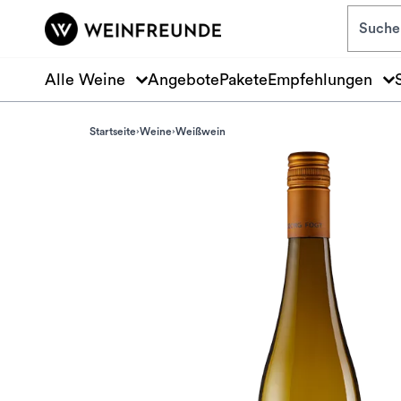
Zum Hauptinhalt springen
Alle Weine
Angebote
Pakete
Empfehlungen
Startseite
Weine
Weißwein