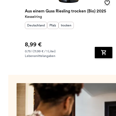
Aus einem Guss Riesling trocken (Bio) 2025
Kesselring
Herkunftsland
:
Herkunftsregion
Geschmack
:
:
Deutschland
Pfalz
trocken
8,99 €
0.75 l (11.99 € / 1 Liter)
Lebensmittelangaben
Zum Wa