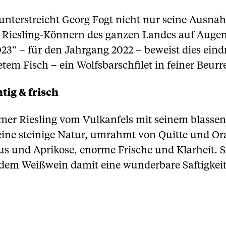
 unterstreicht Georg Fogt nicht nur seine Ausna
n Riesling-Könnern des ganzen Landes auf Augen
3“ – für den Jahrgang 2022 – beweist dies eindrin
etem Fisch – ein Wolfsbarschfilet in feiner Beurr
tig & frisch
eimer Riesling vom Vulkanfels mit seinem blasse
 seine steinige Natur, umrahmt von Quitte und 
 und Aprikose, enorme Frische und Klarheit. S
 dem Weißwein damit eine wunderbare Saftigkeit