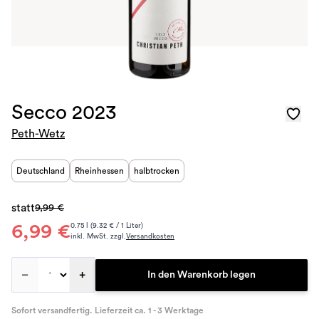
Secco 2023
Peth-Wetz
Deutschland
Rheinhessen
halbtrocken
statt
9,99 €
6,99 €
0.75 l (9.32 € / 1 Liter)
inkl. MwSt. zzgl.
Versandkosten
–
+
In den Warenkorb legen
Sofort versandfertig. Lieferzeit ca. 1 - 3 Werktage