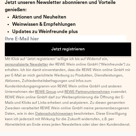
Jetzt unseren Newsletter abonnieren und Vorteile
genießen:
Aktionen und Neuheiten
Weinwissen & Empfehlungen
Updates zu Weinfreunde plus
Ihre E-Mail hier
Jetzt registrieren
Mit Klick auf "Jetzt registrieren" willige ich bis auf Widerruf ein,
personalisierte Newsletter
der REWE Wein online GmbH ("Weinfreunde") zu
erhalten. Ich bin damit einverstanden, dass die REWE Wein online GmbH mir
per E-Mail an mich gerichtete Werbung zu Produkten, Dienstleistungen,
Aktionen, Zufriedenheitsbefragungen und Infos zum
Kundenbindungsprogramm von REWE Wein online GmbH und anderen
Unternehmen der
REWE Group
und
REWE-Partnerunternehmen
zusendet.
REWE Wein online GmbH darf zur Werbeoptimierung die Öffnung der E-
Mails und Klicks auf Links erheben und analysieren. Zu diesen genannten
Zwecken verarbeitet REWE Wein online GmbH meine personenbezogenen
Daten, wie in den
Datenschutzhinweisen
beschrieben. Diese Einwilligung
kann ich jederzeit mit Wirkung für die Zukunft widerrufen, z.B. per
Abmeldelink am Ende eines jeden Newsletters oder über den Kundendienst.