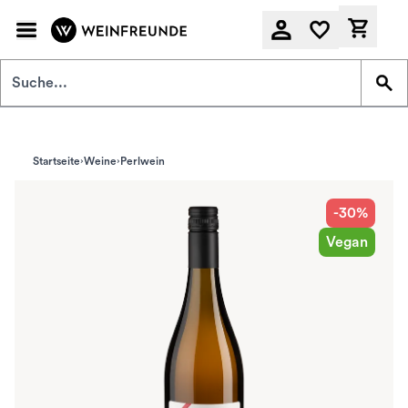
Zum Hauptinhalt springen
Derzeit
Startseite
Weine
Perlwein
-30%
Vegan