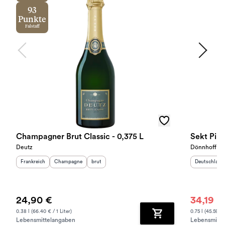
93
Punkte
Falstaff
Champagner Brut Classic - 0,375 L
Sekt Pino
Deutz
Dönnhoff
Herkunftsland
:
Herkunftsregion
Geschmack
:
:
Herkunftslan
Frankreich
Champagne
brut
Deutschland
24,90 €
34,19 €
0.38 l (66.40 € / 1 Liter)
0.75 l (45.59 € 
Lebensmittelangaben
Lebensmitte
Zum Warenkorb hinz