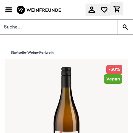
Zum Hauptinhalt springen
Derzeit
Startseite
Weine
Perlwein
-30%
Vegan