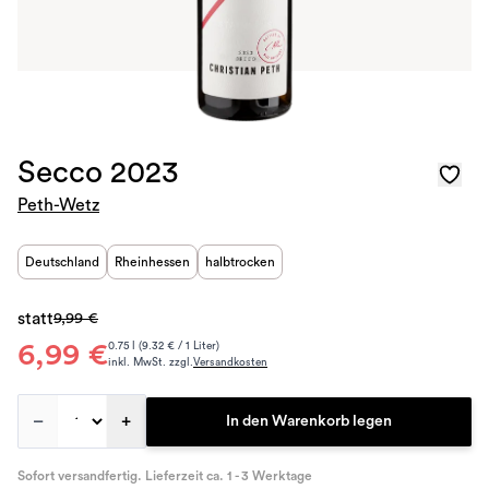
Secco 2023
Peth-Wetz
Deutschland
Rheinhessen
halbtrocken
statt
9,99 €
6,99 €
0.75 l (9.32 € / 1 Liter)
inkl. MwSt. zzgl.
Versandkosten
–
+
In den Warenkorb legen
Sofort versandfertig. Lieferzeit ca. 1 - 3 Werktage