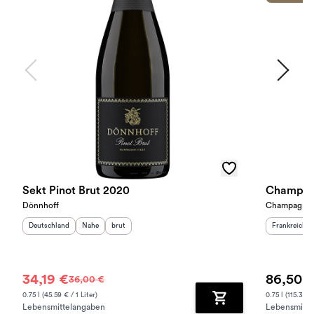
Sekt Pinot Brut 2020
Champagn
Dönnhoff
Champagne L
Herkunftsland
:
Herkunftsregion
Geschmack
:
:
Herkunftslan
Deutschland
Nahe
brut
Frankreich
34,19 €
86,50 
36,00 €
0.75 l (45.59 € / 1 Liter)
0.75 l (115.33 € 
Lebensmittelangaben
Lebensmitte
Zum Warenkorb hinz