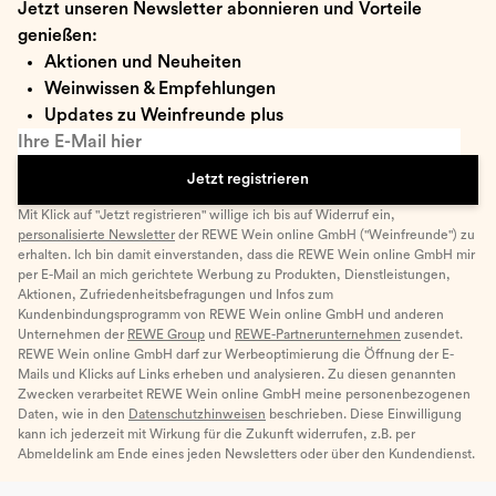
Jetzt unseren Newsletter abonnieren und Vorteile
genießen:
Aktionen und Neuheiten
Weinwissen & Empfehlungen
Updates zu Weinfreunde plus
Ihre E-Mail hier
Jetzt registrieren
Mit Klick auf "Jetzt registrieren" willige ich bis auf Widerruf ein,
personalisierte Newsletter
der REWE Wein online GmbH ("Weinfreunde") zu
erhalten. Ich bin damit einverstanden, dass die REWE Wein online GmbH mir
per E-Mail an mich gerichtete Werbung zu Produkten, Dienstleistungen,
Aktionen, Zufriedenheitsbefragungen und Infos zum
Kundenbindungsprogramm von REWE Wein online GmbH und anderen
Unternehmen der
REWE Group
und
REWE-Partnerunternehmen
zusendet.
REWE Wein online GmbH darf zur Werbeoptimierung die Öffnung der E-
Mails und Klicks auf Links erheben und analysieren. Zu diesen genannten
Zwecken verarbeitet REWE Wein online GmbH meine personenbezogenen
Daten, wie in den
Datenschutzhinweisen
beschrieben. Diese Einwilligung
kann ich jederzeit mit Wirkung für die Zukunft widerrufen, z.B. per
Abmeldelink am Ende eines jeden Newsletters oder über den Kundendienst.