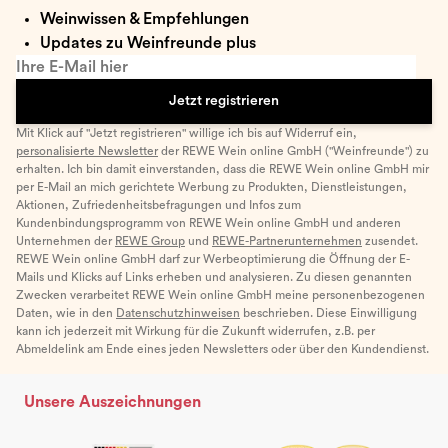
Weinwissen & Empfehlungen
Updates zu Weinfreunde plus
Ihre E-Mail hier
Jetzt registrieren
Mit Klick auf "Jetzt registrieren" willige ich bis auf Widerruf ein,
personalisierte Newsletter
der REWE Wein online GmbH ("Weinfreunde") zu
erhalten. Ich bin damit einverstanden, dass die REWE Wein online GmbH mir
per E-Mail an mich gerichtete Werbung zu Produkten, Dienstleistungen,
Aktionen, Zufriedenheitsbefragungen und Infos zum
Kundenbindungsprogramm von REWE Wein online GmbH und anderen
Unternehmen der
REWE Group
und
REWE-Partnerunternehmen
zusendet.
REWE Wein online GmbH darf zur Werbeoptimierung die Öffnung der E-
Mails und Klicks auf Links erheben und analysieren. Zu diesen genannten
Zwecken verarbeitet REWE Wein online GmbH meine personenbezogenen
Daten, wie in den
Datenschutzhinweisen
beschrieben. Diese Einwilligung
kann ich jederzeit mit Wirkung für die Zukunft widerrufen, z.B. per
Abmeldelink am Ende eines jeden Newsletters oder über den Kundendienst.
Unsere Auszeichnungen