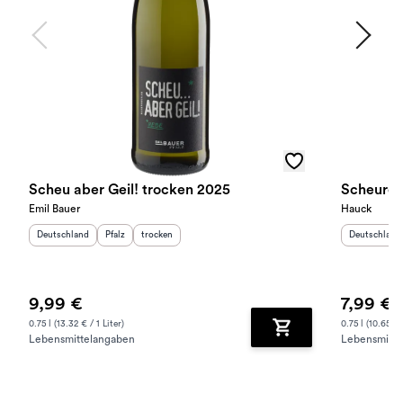
Scheu aber Geil! trocken 2025
Scheureb
Emil Bauer
Hauck
Herkunftsland
:
Herkunftsregion
Geschmack
:
:
Herkunftslan
Deutschland
Pfalz
trocken
Deutschland
9,99 €
7,99 €
0.75 l (13.32 € / 1 Liter)
0.75 l (10.65 € /
Lebensmittelangaben
Lebensmitte
Zum Warenkorb hinz