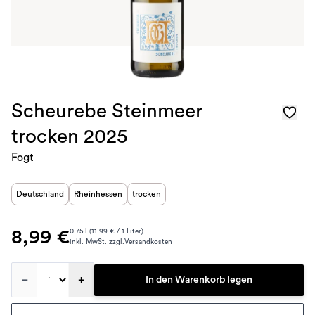
Scheurebe Steinmeer
trocken 2025
Fogt
Deutschland
Rheinhessen
trocken
8,99 €
0.75 l (11.99 € / 1 Liter)
inkl. MwSt. zzgl.
Versandkosten
–
+
In den Warenkorb legen