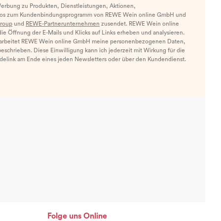
Werbung zu Produkten, Dienstleistungen, Aktionen,
nfos zum Kundenbindungsprogramm von REWE Wein online GmbH und
roup
und
REWE-Partnerunternehmen
zusendet. REWE Wein online
e Öffnung der E-Mails und Klicks auf Links erheben und analysieren.
arbeitet REWE Wein online GmbH meine personenbezogenen Daten,
eschrieben. Diese Einwilligung kann ich jederzeit mit Wirkung für die
ldelink am Ende eines jeden Newsletters oder über den Kundendienst.
Folge uns Online