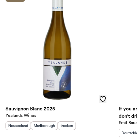
Sauvignon Blanc 2025
If you ar
Yealands Wines
don't d
Emil Bau
Herkunftsland
:
Herkunftsregion
:
Geschmack
:
Neuseeland
Marlborough
trocken
Herkunft
Deutschl