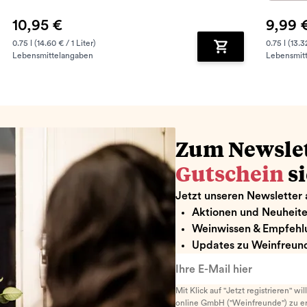
10,95 €
9,99 
0.75 l (14.60 € / 1 Liter)
0.75 l (13.3
Lebensmittelangaben
Lebensmit
renkorb hinzufügen
Zum Warenkorb hin
Zum Newsle
Gutschein
s
Jetzt unseren Newsletter 
Aktionen und Neuheit
Weinwissen & Empfehl
Updates zu Weinfreund
Ihre E-Mail hier
Mit Klick auf "Jetzt registrieren" wi
online GmbH ("Weinfreunde") zu er