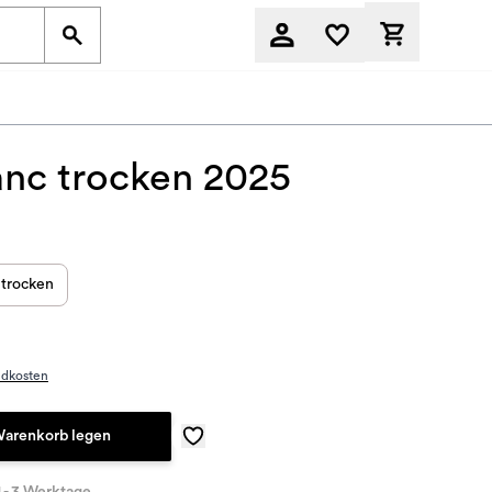
Derzeit befi
anc trocken 2025
trocken
ndkosten
Warenkorb legen