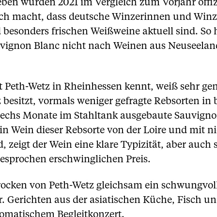
en wurden 2021 im Vergleich zum Vorjahr offiziel
ich macht, dass deutsche Winzerinnen und Winz
d besonders frischen Weißweine aktuell sind. So
Sauvignon Blanc nicht nach Weinen aus Neuseelan
 Peth-Wetz in Rheinhessen kennt, weiß sehr gen
z besitzt, vormals weniger gefragte Rebsorten in
echs Monate im Stahltank ausgebaute Sauvignon
ein Wein dieser Rebsorte von der Loire und mit n
, zeigt der Wein eine klare Typizität, aber auch
gesprochen erschwinglichen Preis.
trocken von Peth-Wetz gleichsam ein schwungvoll
. Gerichten aus der asiatischen Küche, Fisch un
romatischem Begleitkonzert.