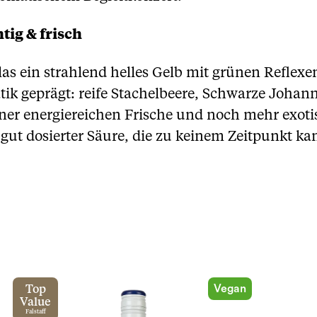
tig & frisch
as ein strahlend helles Gelb mit grünen Reflexen
tik geprägt: reife Stachelbeere, Schwarze Johan
ner energiereichen Frische und noch mehr exot
ut dosierter Säure, die zu keinem Zeitpunkt kan
Vegan
Top
Value
Falstaff