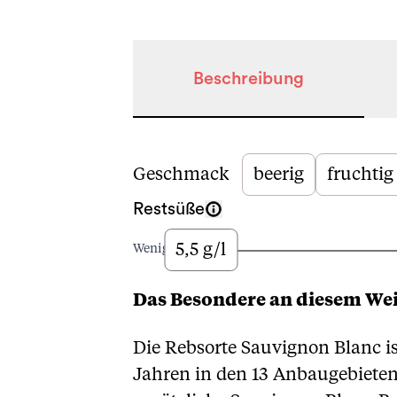
Beschreibung
Beschreibung
Geschmack
beerig
fruchtig
Restsüße
5,5 g/l
Wenig
Das Besondere an diesem We
Die Rebsorte Sauvignon Blanc i
Jahren in den 13 Anbaugebieten i