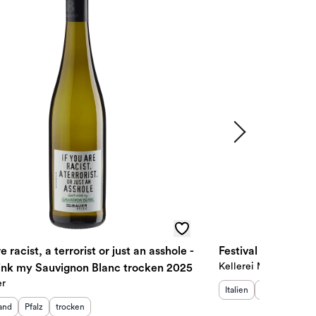
e racist, a terrorist or just an asshole -
Festival Sauvignon
Kellerei Meran
rink my Sauvignon Blanc trocken 2025
er
Herkunftsland
Herkunftsregi
:
Ge
Italien
Südtirol
tro
sland
:
Herkunftsregion
Geschmack
:
:
and
Pfalz
trocken