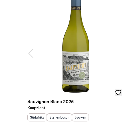
Sauvignon Blanc 2025
Kaapzicht
Herkunftsland
Herkunftsregion
:
:
Geschmack
:
Südafrika
Stellenbosch
trocken