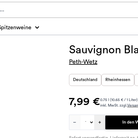
Spitzenweine
Sauvignon Bl
Peth-Wetz
Deutschland
Rheinhessen
7,99 €
0.75 l (10.65 € / 1 Liter)
inkl. MwSt. zzgl.
Versa
–
+
In den 