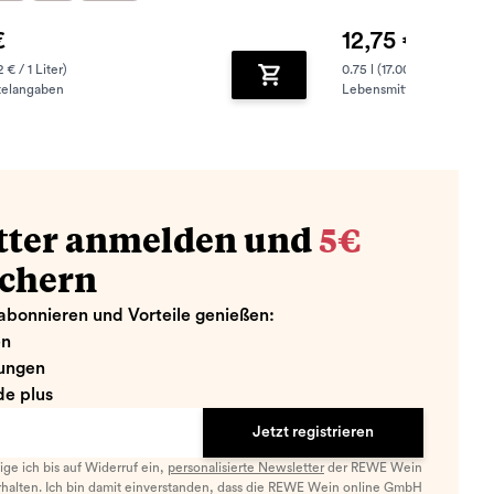
€
12,75 €
2 € / 1 Liter)
0.75 l (17.00 € / 1 Liter)
telangaben
Lebensmittelangaben
zufügen
Zum Warenkorb hinzufügen
tter anmelden und
5€
ichern
abonnieren und Vorteile genießen:
en
ungen
e plus
Jetzt registrieren
llige ich bis auf Widerruf ein,
personalisierte Newsletter
der REWE Wein
halten. Ich bin damit einverstanden, dass die REWE Wein online GmbH