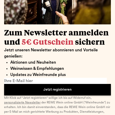
Zum Newsletter anmelden
und
5€ Gutschein
sichern
Jetzt unseren Newsletter abonnieren und Vorteile
genießen:
Aktionen und Neuheiten
Weinwissen & Empfehlungen
Updates zu Weinfreunde plus
Ihre E-Mail hier
Jetzt registrieren
Mit Klick auf "Jetzt registrieren" willige ich bis auf Widerruf ein,
personalisierte Newsletter
der REWE Wein online GmbH ("Weinfreunde") zu
erhalten. Ich bin damit einverstanden, dass die REWE Wein online GmbH mir
per E-Mail an mich gerichtete Werbung zu Produkten, Dienstleistungen,