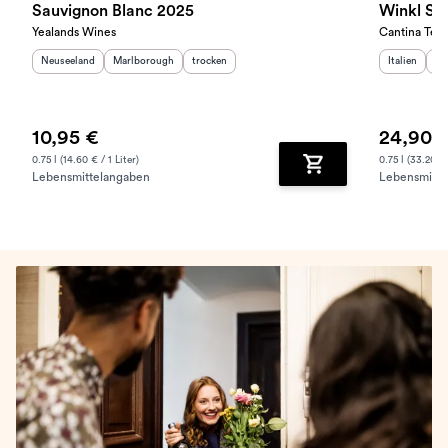
Sauvignon Blanc 2025
Winkl Sa
Yealands Wines
Cantina Terl
Herkunftsland
:
Herkunftsregion
:
Geschmack
:
Herkunftslan
He
Neuseeland
Marlborough
trocken
Italien
Sü
10,95 €
24,90 
0.75 l (14.60 € / 1 Liter)
0.75 l (33.20 € 
Lebensmittelangaben
Lebensmitte
Zum Warenkorb hinz