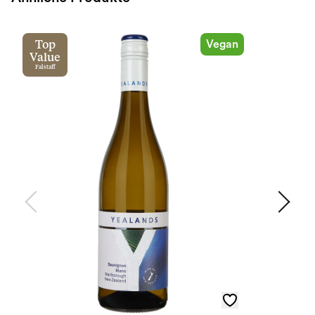
Vegan
Top
Value
Falstaff