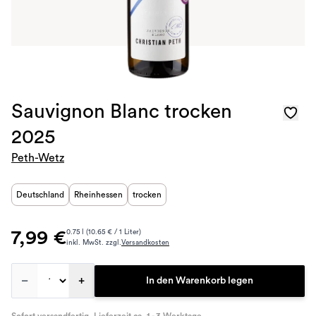
Sauvignon Blanc trocken
2025
Peth-Wetz
Deutschland
Rheinhessen
trocken
7,99 €
0.75 l (10.65 € / 1 Liter)
inkl. MwSt. zzgl.
Versandkosten
–
+
In den Warenkorb legen