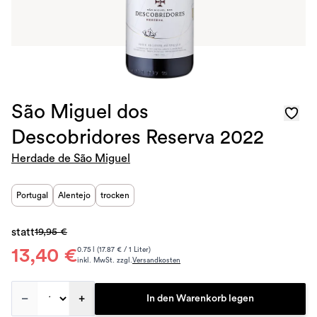
São Miguel dos
Descobridores Reserva 2022
Herdade de São Miguel
Portugal
Alentejo
trocken
statt
19,95 €
13,40 €
0.75 l (17.87 € / 1 Liter)
inkl. MwSt. zzgl.
Versandkosten
–
+
In den Warenkorb legen