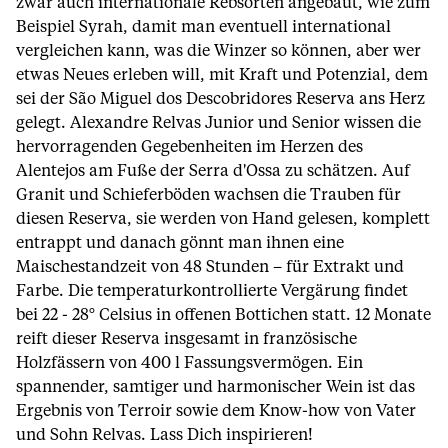
zwar auch internationale Rebsorten angebaut, wie zum
Beispiel Syrah, damit man eventuell international
vergleichen kann, was die Winzer so können, aber wer
etwas Neues erleben will, mit Kraft und Potenzial, dem
sei der São Miguel dos Descobridores Reserva ans Herz
gelegt. Alexandre Relvas Junior und Senior wissen die
hervorragenden Gegebenheiten im Herzen des
Alentejos am Fuße der Serra d'Ossa zu schätzen. Auf
Granit und Schieferböden wachsen die Trauben für
diesen Reserva, sie werden von Hand gelesen, komplett
entrappt und danach gönnt man ihnen eine
Maischestandzeit von 48 Stunden – für Extrakt und
Farbe. Die temperaturkontrollierte Vergärung findet
bei 22 - 28° Celsius in offenen Bottichen statt. 12 Monate
reift dieser Reserva insgesamt in französische
Holzfässern von 400 l Fassungsvermögen. Ein
spannender, samtiger und harmonischer Wein ist das
Ergebnis von Terroir sowie dem Know-how von Vater
und Sohn Relvas. Lass Dich inspirieren!