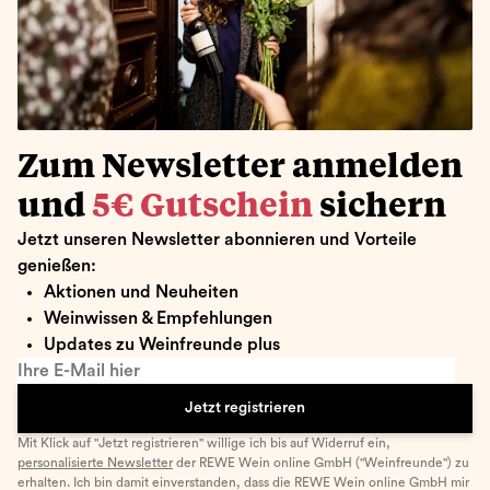
Zum Newsletter anmelden
und
5€ Gutschein
sichern
Jetzt unseren Newsletter abonnieren und Vorteile
genießen:
Aktionen und Neuheiten
Weinwissen & Empfehlungen
Updates zu Weinfreunde plus
Ihre E-Mail hier
Jetzt registrieren
Mit Klick auf "Jetzt registrieren" willige ich bis auf Widerruf ein,
personalisierte Newsletter
der REWE Wein online GmbH ("Weinfreunde") zu
erhalten. Ich bin damit einverstanden, dass die REWE Wein online GmbH mir