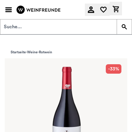
Zum Hauptinhalt springen
Derzeit
Startseite
Weine
Rotwein
-33%