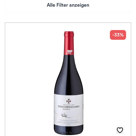
Alle Filter anzeigen
Preis
Herkunftsland
-33%
Rebsorte
Geschmack
Herkunftsregion
Auszeichnungen
Farbe
Schmeckt zu
Schmeckt nach