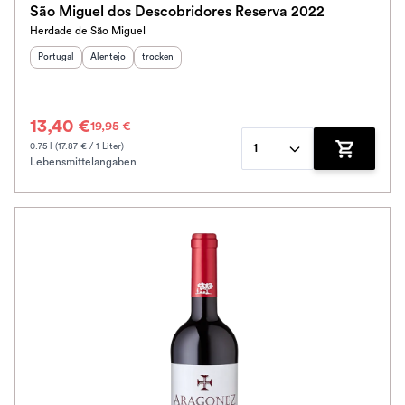
São Miguel dos Descobridores Reserva 2022
Herdade de São Miguel
Alkoholfrei
Herkunftsland
Herkunftsregion
:
Geschmack
:
:
Portugal
Alentejo
trocken
Jahrgang
13,40 €
19,95 €
Klassifikation
0.75 l (17.87 € / 1 Liter)
1
Lebensmittelangaben
Zum Waren
Ausbau
Im Rewe Handel erhältlich