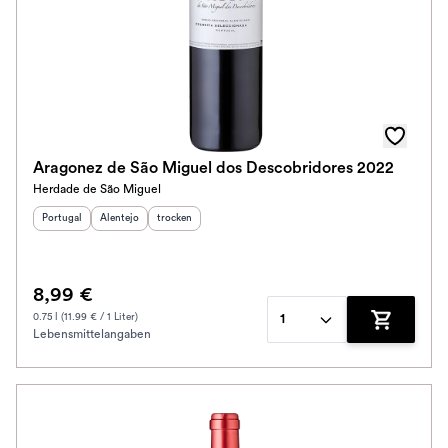
Aragonez de São Miguel dos Descobridores 2022
Herdade de São Miguel
Herkunftsland
Herkunftsregion
:
Geschmack
:
:
Portugal
Alentejo
trocken
8,99 €
0.75 l (11.99 € / 1 Liter)
1
Lebensmittelangaben
Zum Waren