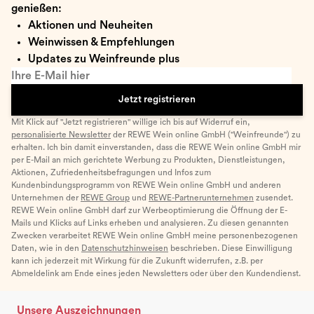
genießen:
Aktionen und Neuheiten
Weinwissen & Empfehlungen
Updates zu Weinfreunde plus
Ihre E-Mail hier
Jetzt registrieren
Mit Klick auf "Jetzt registrieren" willige ich bis auf Widerruf ein,
personalisierte Newsletter
der REWE Wein online GmbH ("Weinfreunde") zu
erhalten. Ich bin damit einverstanden, dass die REWE Wein online GmbH mir
per E-Mail an mich gerichtete Werbung zu Produkten, Dienstleistungen,
Aktionen, Zufriedenheitsbefragungen und Infos zum
Kundenbindungsprogramm von REWE Wein online GmbH und anderen
Unternehmen der
REWE Group
und
REWE-Partnerunternehmen
zusendet.
REWE Wein online GmbH darf zur Werbeoptimierung die Öffnung der E-
Mails und Klicks auf Links erheben und analysieren. Zu diesen genannten
Zwecken verarbeitet REWE Wein online GmbH meine personenbezogenen
Daten, wie in den
Datenschutzhinweisen
beschrieben. Diese Einwilligung
kann ich jederzeit mit Wirkung für die Zukunft widerrufen, z.B. per
Abmeldelink am Ende eines jeden Newsletters oder über den Kundendienst.
Unsere Auszeichnungen