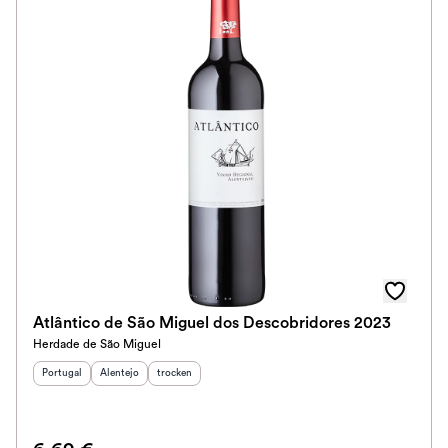
Atlântico de São Miguel dos Descobridores 2023
Herdade de São Miguel
Herkunftsland
Herkunftsregion
:
Geschmack
:
:
Portugal
Alentejo
trocken