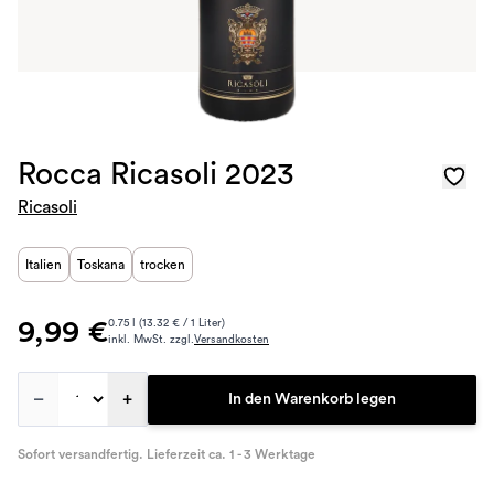
Rocca Ricasoli 2023
Ricasoli
Italien
Toskana
trocken
9,99 €
0.75 l (13.32 € / 1 Liter)
inkl. MwSt. zzgl.
Versandkosten
–
+
In den Warenkorb legen
Sofort versandfertig. Lieferzeit ca. 1 - 3 Werktage