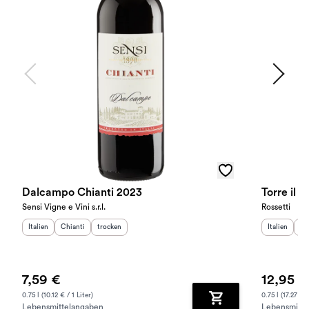
Dalcampo Chianti 2023
Torre il 
Sensi Vigne e Vini s.r.l.
Rossetti
Herkunftsland
Herkunftsregion
:
Geschmack
:
:
Herkunftslan
He
Italien
Chianti
trocken
Italien
To
7,59 €
12,95 €
0.75 l (10.12 € / 1 Liter)
0.75 l (17.27 € /
Lebensmittelangaben
Lebensmitte