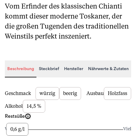
Vom Erfinder des klassischen Chianti
kommt dieser moderne Toskaner, der
die großen Tugenden des traditionellen
Weinstils perfekt inszeniert.
Beschreibung
Steckbrief
Hersteller
Nährwerte & Zutaten
Beschreibung
Geschmack
würzig
beerig
Ausbau
Holzfass
Alkohol
14,5 %
Restsüße
0,6 g/l
Wenig
Viel