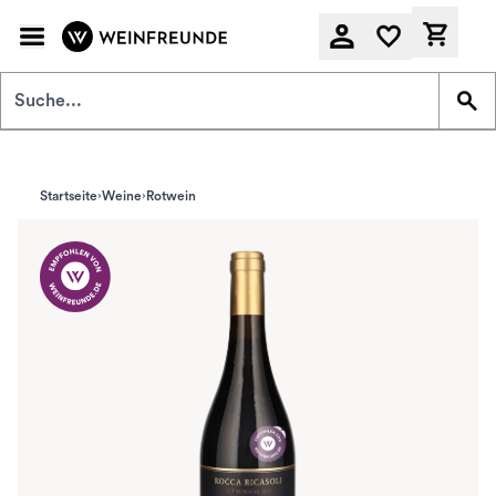
Zum Hauptinhalt springen
Derzeit
Startseite
Weine
Rotwein