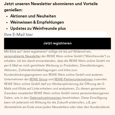
Jetzt unseren Newsletter abonnieren und Vorteile
genießen:
Aktionen und Neuheiten
Weinwissen & Empfehlungen
Updates zu Weinfreunde plus
Ihre E-Mail hier
Jetzt registrieren
Mit Klick auf "Jetzt registrieren" willige ich bis auf Widerruf ein,
personalisierte Newsletter
der REWE Wein online GmbH ("Weinfreunde") zu
erhalten. Ich bin damit einverstanden, dass die REWE Wein online GmbH mir
per E-Mail an mich gerichtete Werbung zu Produkten, Dienstleistungen,
Aktionen, Zufriedenheitsbefragungen und Infos zum
Kundenbindungsprogramm von REWE Wein online GmbH und anderen
Unternehmen der
REWE Group
und
REWE-Partnerunternehmen
zusendet.
REWE Wein online GmbH darf zur Werbeoptimierung die Öffnung der E-
Mails und Klicks auf Links erheben und analysieren. Zu diesen genannten
Zwecken verarbeitet REWE Wein online GmbH meine personenbezogenen
Daten, wie in den
Datenschutzhinweisen
beschrieben. Diese Einwilligung
kann ich jederzeit mit Wirkung für die Zukunft widerrufen, z.B. per
Abmeldelink am Ende eines jeden Newsletters oder über den Kundendienst.