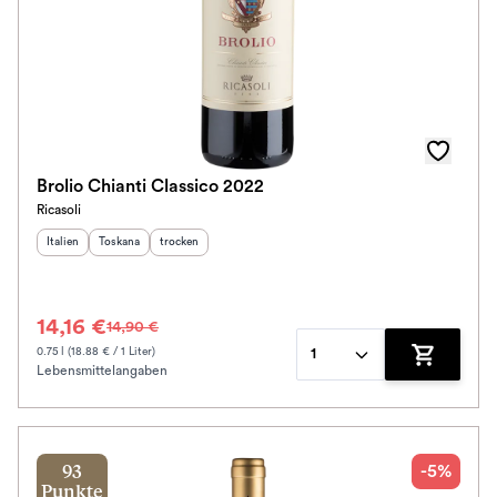
Brolio Chianti Classico 2022
Ricasoli
Herkunftsland
Herkunftsregion
:
Geschmack
:
:
Italien
Toskana
trocken
14,16 €
14,90 €
0.75 l (18.88 € / 1 Liter)
1
Lebensmittelangaben
Zum Waren
-5%
93
Punkte