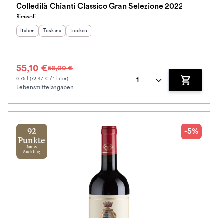
Colledilà Chianti Classico Gran Selezione 2022
Ricasoli
Schmeckt nach
Herkunftsland
Herkunftsregion
:
Geschmack
:
:
Italien
Toskana
trocken
Alkoholfrei
55,10 €
58,00 €
Jahrgang
0.75 l (73.47 € / 1 Liter)
1
Lebensmittelangaben
Zum Waren
Klassifikation
Ausbau
-5%
92
Im Rewe Handel erhältlich
Punkte
James
Suckling