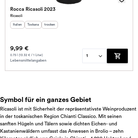
Rocca Ricasoli 2023
Ricasoli
Herkunftsland
Herkunftsregion
:
Geschmack
:
:
Italien
Toskana
trocken
9,99 €
0.75 l (13.32 € / 1 Liter)
1
Lebensmittelangaben
Zum Waren
Symbol für ein ganzes Gebiet
Ricasoli ist mit Sicherheit der repräsentativste Weinproduzent
in der toskanischen Region Chianti Classico. Mit seinen
sanften Hügeln und Tälern sowie dichten Eichen- und
Kastanienwäldern umfasst das Anwesen in Brolio – zehn