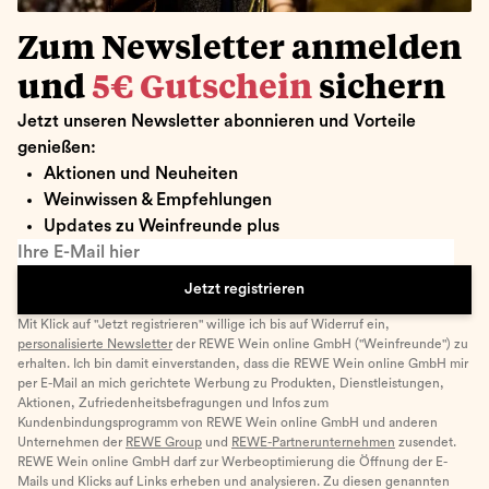
Zum Newsletter anmelden
und
5€ Gutschein
sichern
Jetzt unseren Newsletter abonnieren und Vorteile
genießen:
Aktionen und Neuheiten
Weinwissen & Empfehlungen
Updates zu Weinfreunde plus
Ihre E-Mail hier
Jetzt registrieren
Mit Klick auf "Jetzt registrieren" willige ich bis auf Widerruf ein,
personalisierte Newsletter
der REWE Wein online GmbH ("Weinfreunde") zu
erhalten. Ich bin damit einverstanden, dass die REWE Wein online GmbH mir
per E-Mail an mich gerichtete Werbung zu Produkten, Dienstleistungen,
Aktionen, Zufriedenheitsbefragungen und Infos zum
Kundenbindungsprogramm von REWE Wein online GmbH und anderen
Unternehmen der
REWE Group
und
REWE-Partnerunternehmen
zusendet.
REWE Wein online GmbH darf zur Werbeoptimierung die Öffnung der E-
Mails und Klicks auf Links erheben und analysieren. Zu diesen genannten