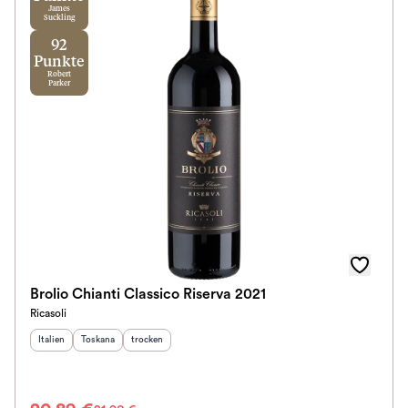
James
Suckling
92
Punkte
Robert
Parker
Brolio Chianti Classico Riserva 2021
Ricasoli
Herkunftsland
Herkunftsregion
:
Geschmack
:
:
Italien
Toskana
trocken