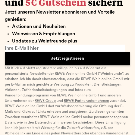
und
5€ Gutschein
sichern
Jetzt unseren Newsletter abonnieren und Vorteile
genießen:
Aktionen und Neuheiten
Weinwissen & Empfehlungen
Updates zu Weinfreunde plus
Ihre E-Mail hier
Jetzt registrieren
Mit Klick auf "Jetzt registrieren" willige ich bis auf Widerruf ein,
personalisierte Newsletter
der REWE Wein online GmbH ("Weinfreunde") zu
erhalten. Ich bin damit einverstanden, dass die REWE Wein online GmbH mir
per E-Mail an mich gerichtete Werbung zu Produkten, Dienstleistungen,
Aktionen, Zufriedenheitsbefragungen und Infos zum
Kundenbindungsprogramm von REWE Wein online GmbH und anderen
Unternehmen der
REWE Group
und
REWE-Partnerunternehmen
zusendet.
REWE Wein online GmbH darf zur Werbeoptimierung die Öffnung der E-
Mails und Klicks auf Links erheben und analysieren. Zu diesen genannten
Zwecken verarbeitet REWE Wein online GmbH meine personenbezogenen
Daten, wie in den
Datenschutzhinweisen
beschrieben. Diese Einwilligung
kann ich jederzeit mit Wirkung für die Zukunft widerrufen, z.B. per
Abmeldelink am Ende eines jeden Newsletters oder über den Kundendienst.