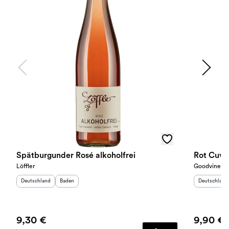
Spätburgunder Rosé alkoholfrei
Rot Cuveé
Löffler
Goodvines
Herkunftsland
:
Herkunftsregion
:
Herkunftslan
Deutschland
Baden
Deutschland
9,30 €
9,90 €