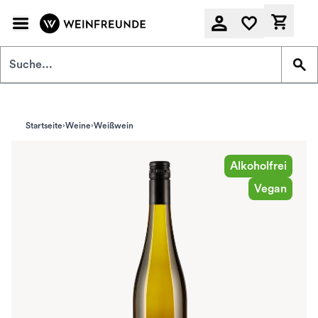
Zum Hauptinhalt springen
Derzeit
Startseite
Weine
Weißwein
Alkoholfrei
Vegan