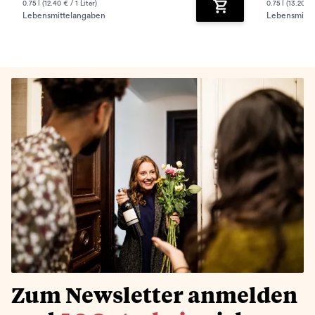
0.75 l (12.40 € / 1 Liter)
0.75 l (13.20 € /
Lebensmittelangaben
Lebensmitte
Zum Warenkorb hinz
Zum Newsletter anmelden