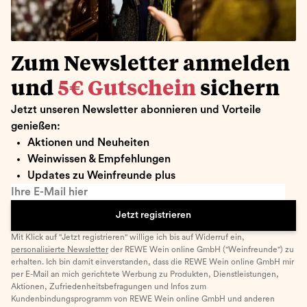
Zum Newsletter anmelden
und
5€ Gutschein
sichern
Jetzt unseren Newsletter abonnieren und Vorteile
genießen:
Aktionen und Neuheiten
Weinwissen & Empfehlungen
Updates zu Weinfreunde plus
Ihre E-Mail hier
Jetzt registrieren
Mit Klick auf "Jetzt registrieren" willige ich bis auf Widerruf ein,
personalisierte Newsletter
der REWE Wein online GmbH ("Weinfreunde") zu
erhalten. Ich bin damit einverstanden, dass die REWE Wein online GmbH mir
per E-Mail an mich gerichtete Werbung zu Produkten, Dienstleistungen,
Aktionen, Zufriedenheitsbefragungen und Infos zum
Kundenbindungsprogramm von REWE Wein online GmbH und anderen