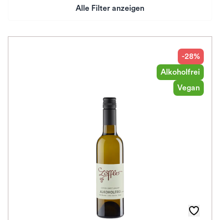
Alle Filter anzeigen
Preis
Herkunftsland
-28%
Alkoholfrei
Rebsorte
Vegan
Geschmack
Herkunftsregion
Subregion
Auszeichnungen
Farbe
Schmeckt zu