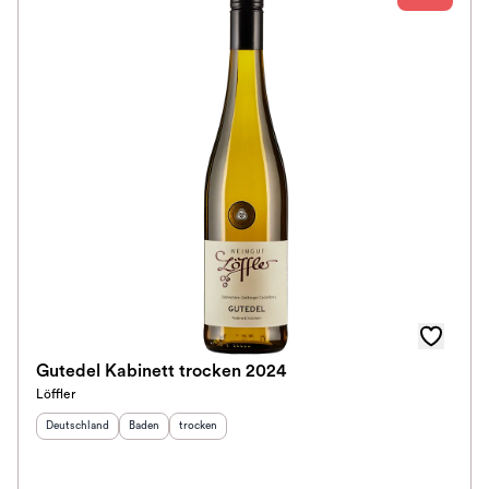
Gutedel Kabinett trocken 2024
Löffler
Herkunftsland
:
Herkunftsregion
Geschmack
:
:
Deutschland
Baden
trocken