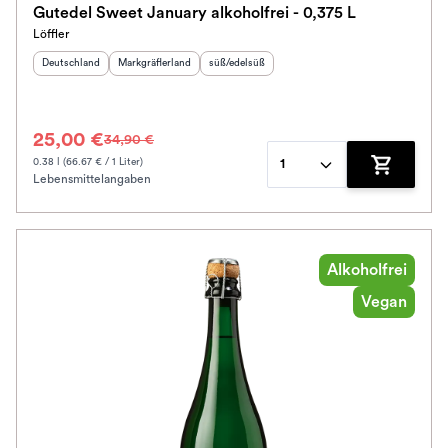
Gutedel Sweet January alkoholfrei - 0,375 L
Löffler
Bio / Vegan
Herkunftsland
:
Herkunftsregion
:
Geschmack
:
Deutschland
Markgräflerland
süß/edelsüß
Schmeckt nach
25,00 €
34,90 €
Alkoholfrei
0.38 l (66.67 € / 1 Liter)
1
Lebensmittelangaben
Zum Waren
Jahrgang
Ausbau
Alkoholfrei
Im Rewe Handel erhältlich
Vegan