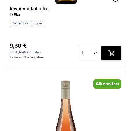
Rivaner alkoholfrei
Löffler
Herkunftsland
:
Herkunftsregion
:
Deutschland
Baden
9,30 €
0.75 l (12.40 € / 1 Liter)
1
Lebensmittelangaben
Zum Waren
Alkoholfrei