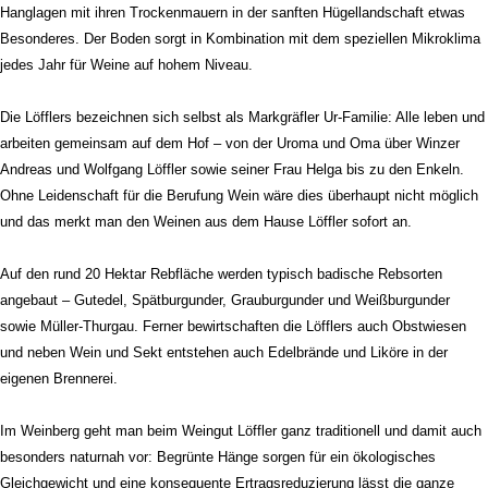
Hanglagen mit ihren Trockenmauern in der sanften Hügellandschaft etwas
Besonderes. Der Boden sorgt in Kombination mit dem speziellen Mikroklima
jedes Jahr für Weine auf hohem Niveau.
Die Löfflers bezeichnen sich selbst als Markgräfler Ur-Familie: Alle leben und
arbeiten gemeinsam auf dem Hof – von der Uroma und Oma über Winzer
Andreas und Wolfgang Löffler sowie seiner Frau Helga bis zu den Enkeln.
Ohne Leidenschaft für die Berufung Wein wäre dies überhaupt nicht möglich
und das merkt man den Weinen aus dem Hause Löffler sofort an.
Auf den rund 20 Hektar Rebfläche werden typisch badische Rebsorten
angebaut – Gutedel, Spätburgunder, Grauburgunder und Weißburgunder
sowie Müller-Thurgau. Ferner bewirtschaften die Löfflers auch Obstwiesen
und neben Wein und Sekt entstehen auch Edelbrände und Liköre in der
eigenen Brennerei.
Im Weinberg geht man beim Weingut Löffler ganz traditionell und damit auch
besonders naturnah vor: Begrünte Hänge sorgen für ein ökologisches
Gleichgewicht und eine konsequente Ertragsreduzierung lässt die ganze