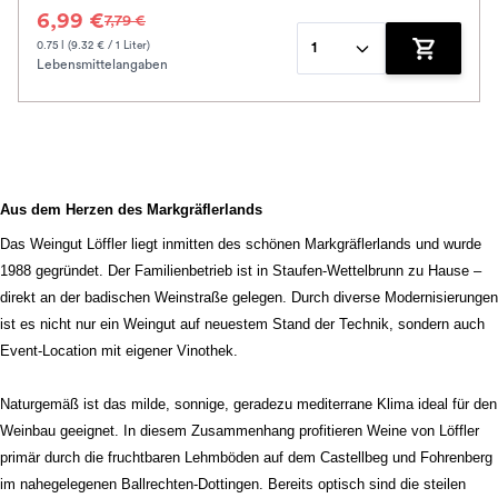
6,99 €
7,79 €
0.75 l (9.32 € / 1 Liter)
1
Lebensmittelangaben
Zum Waren
Aus dem Herzen des Markgräflerlands
Das Weingut Löffler liegt inmitten des schönen Markgräflerlands und wurde
1988 gegründet. Der Familienbetrieb ist in Staufen-Wettelbrunn zu Hause –
direkt an der badischen Weinstraße gelegen. Durch diverse Modernisierungen
ist es nicht nur ein Weingut auf neuestem Stand der Technik, sondern auch
Event-Location mit eigener Vinothek.
Naturgemäß ist das milde, sonnige, geradezu mediterrane Klima ideal für den
Weinbau geeignet. In diesem Zusammenhang profitieren Weine von Löffler
primär durch die fruchtbaren Lehmböden auf dem Castellbeg und Fohrenberg
im nahegelegenen Ballrechten-Dottingen. Bereits optisch sind die steilen