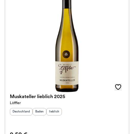
Muskateller lieblich 2025
Löffler
Herkunftsland
:
Herkunftsregion
Geschmack
:
:
Deutschland
Baden
lieblich