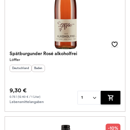
Spätburgunder Rosé alkoholfrei
Löffler
Herkunftsland
:
Herkunftsregion
:
Deutschland
Baden
9,30 €
0.75 l (12.40 € / 1 Liter)
1
Lebensmittelangaben
Zum Waren
-10%