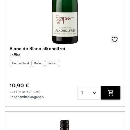
Blanc de Blanc alkoholfrei
Löffler
Herkunftsland
:
Herkunftsregion
Geschmack
:
:
Deutschland
Baden
lieblich
10,90 €
0.75 l (14.53 € / 1 Liter)
1
Lebensmittelangaben
Zum Waren