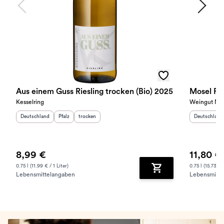
Aus einem Guss Riesling trocken (Bio) 2025
Mosel Rie
Kesselring
Weingut Nik
Herkunftsland
:
Herkunftsregion
Geschmack
:
:
Herkunftslan
Deutschland
Pfalz
trocken
Deutschland
8,99 €
11,80 €
0.75 l (11.99 € / 1 Liter)
0.75 l (15.73 € /
Lebensmittelangaben
Lebensmitte
Zum Warenkorb hinz