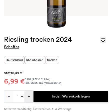
Riesling trocken 2024
Scheffer
Deutschland
Rheinhessen
trocken
statt
8,49 €
6,99 €
0.75 l (9.32 € / 1 Liter)
inkl. MwSt. zzgl.
Versandkosten
–
+
In den Warenkorb legen
Sofort versandfertig. Lieferzeit ca. 1 - 3 Werktage