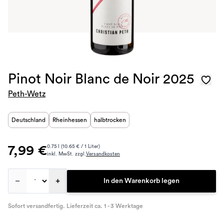
Pinot Noir Blanc de Noir 2025
Peth-Wetz
Deutschland
Rheinhessen
halbtrocken
7,99 €
0.75 l (10.65 € / 1 Liter)
inkl. MwSt. zzgl.
Versandkosten
–
+
In den Warenkorb legen
Sofort versandfertig. Lieferzeit ca. 1 - 3 Werktage