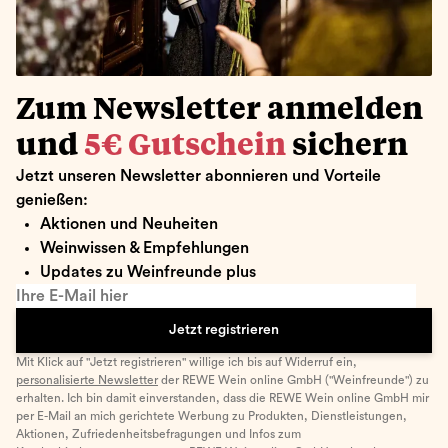
Zum Newsletter anmelden
und
5€ Gutschein
sichern
Jetzt unseren Newsletter abonnieren und Vorteile
genießen:
Aktionen und Neuheiten
Weinwissen & Empfehlungen
Updates zu Weinfreunde plus
Ihre E-Mail hier
Jetzt registrieren
Mit Klick auf "Jetzt registrieren" willige ich bis auf Widerruf ein,
personalisierte Newsletter
der REWE Wein online GmbH ("Weinfreunde") zu
erhalten. Ich bin damit einverstanden, dass die REWE Wein online GmbH mir
per E-Mail an mich gerichtete Werbung zu Produkten, Dienstleistungen,
Aktionen, Zufriedenheitsbefragungen und Infos zum