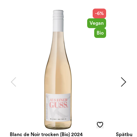
-6%
Vegan
Bio
Blanc de Noir trocken (Bio) 2024
Spätburg