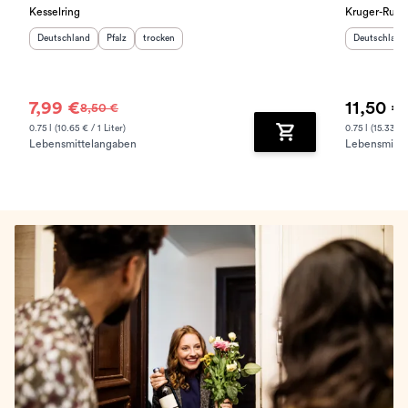
Kesselring
Kruger-Rum
Herkunftsland
:
Herkunftsregion
Geschmack
:
:
Herkunftslan
Deutschland
Pfalz
trocken
Deutschland
7,99 €
11,50 €
8,50 €
0.75 l (10.65 € / 1 Liter)
0.75 l (15.33 € /
Lebensmittelangaben
Lebensmitte
Zum Warenkorb hinz