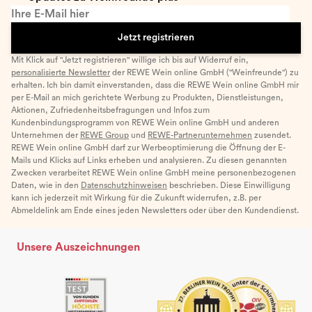
Ihre E-Mail hier
Jetzt registrieren
Mit Klick auf "Jetzt registrieren" willige ich bis auf Widerruf ein,
personalisierte Newsletter
der REWE Wein online GmbH ("Weinfreunde") zu
erhalten. Ich bin damit einverstanden, dass die REWE Wein online GmbH mir
per E-Mail an mich gerichtete Werbung zu Produkten, Dienstleistungen,
Aktionen, Zufriedenheitsbefragungen und Infos zum
Kundenbindungsprogramm von REWE Wein online GmbH und anderen
Unternehmen der
REWE Group
und
REWE-Partnerunternehmen
zusendet.
REWE Wein online GmbH darf zur Werbeoptimierung die Öffnung der E-
Mails und Klicks auf Links erheben und analysieren. Zu diesen genannten
Zwecken verarbeitet REWE Wein online GmbH meine personenbezogenen
Daten, wie in den
Datenschutzhinweisen
beschrieben. Diese Einwilligung
kann ich jederzeit mit Wirkung für die Zukunft widerrufen, z.B. per
Abmeldelink am Ende eines jeden Newsletters oder über den Kundendienst.
Unsere Auszeichnungen