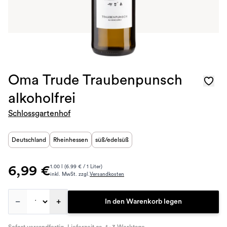
Oma Trude Traubenpunsch
alkoholfrei
Schlossgartenhof
Deutschland
Rheinhessen
süß/edelsüß
6,99 €
1.00 l (6.99 € / 1 Liter)
inkl. MwSt. zzgl.
Versandkosten
–
+
In den Warenkorb legen