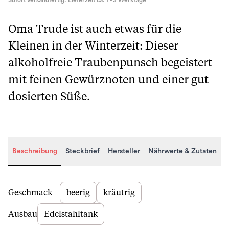
Sofort versandfertig. Lieferzeit ca. 1 - 3 Werktage
Oma Trude ist auch etwas für die
Kleinen in der Winterzeit: Dieser
alkoholfreie Traubenpunsch begeistert
mit feinen Gewürznoten und einer gut
dosierten Süße.
Beschreibung
Steckbrief
Hersteller
Nährwerte & Zutaten
Beschreibung
Geschmack
beerig
kräutrig
Ausbau
Edelstahltank