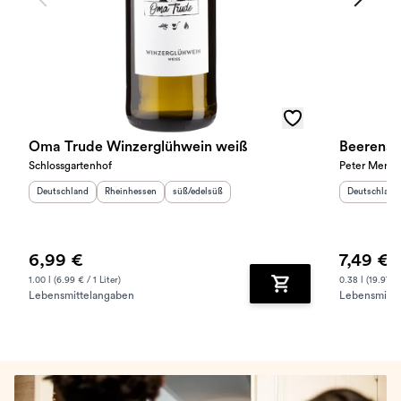
Oma Trude Winzerglühwein weiß
Beerenaus
Schlossgartenhof
Peter Merte
Herkunftsland
:
Herkunftsregion
:
Geschmack
:
Herkunftslan
Deutschland
Rheinhessen
süß/edelsüß
Deutschland
6,99 €
7,49 €
1.00 l (6.99 € / 1 Liter)
0.38 l (19.97 € 
Lebensmittelangaben
Lebensmitte
Zum Warenkorb hinz