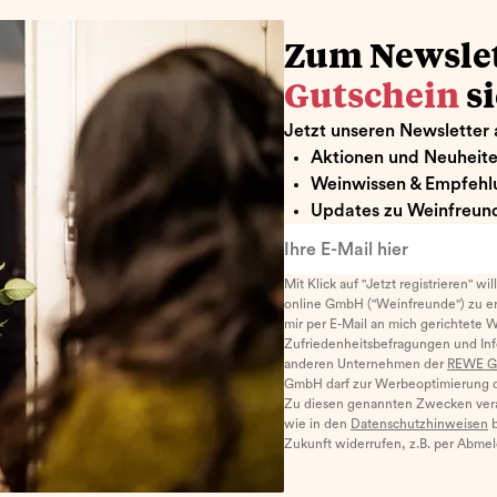
Zum Newsle
Gutschein
s
Jetzt unseren Newsletter 
Aktionen und Neuheit
Weinwissen & Empfehl
Updates zu Weinfreund
Ihre E-Mail hier
Mit Klick auf "Jetzt registrieren" wi
online GmbH ("Weinfreunde") zu er
mir per E-Mail an mich gerichtete 
Zufriedenheitsbefragungen und I
anderen Unternehmen der
REWE G
GmbH darf zur Werbeoptimierung di
Zu diesen genannten Zwecken ver
wie in den
Datenschutzhinweisen
b
Zukunft widerrufen, z.B. per Abme