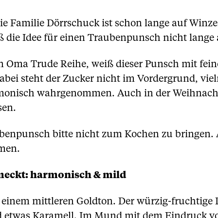
e Familie Dörrschuck ist schon lange auf Winz
eß die Idee für einen Traubenpunsch nicht lange 
ten Oma Trude Reihe, weiß dieser Punsch mit fe
i steht der Zucker nicht im Vordergrund, viel
monisch wahrgenommen. Auch in der Weihnachtsz
sen.
benpunsch bitte nicht zum Kochen zu bringen.
men.
eckt: harmonisch & mild
einem mittleren Goldton. Der würzig-fruchtige D
 etwas Karamell. Im Mund mit dem Eindruck vo