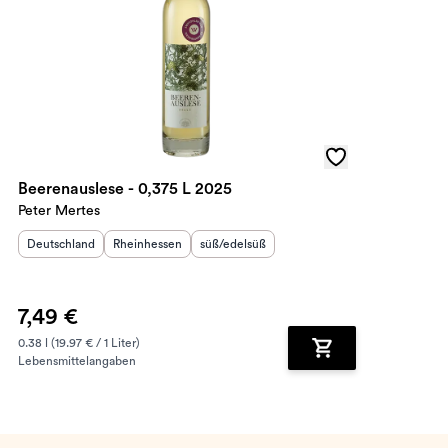
Beerenauslese - 0,375 L 2025
Peter Mertes
Herkunftsland
:
Herkunftsregion
Geschmack
:
:
Deutschland
Rheinhessen
süß/edelsüß
7,49 €
0.38 l (19.97 € / 1 Liter)
Lebensmittelangaben
renkorb hinzufügen
Zum Warenkorb hin