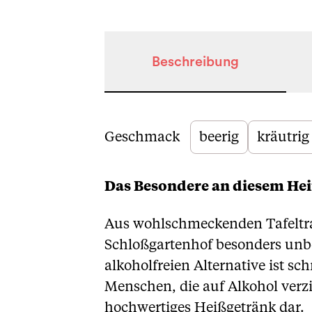
Beschreibung
Beschreibung
Geschmack
beerig
kräutrig
Das Besondere an diesem He
Aus wohlschmeckenden Tafeltra
Schloßgartenhof besonders unbe
alkoholfreien Alternative ist sc
Menschen, die auf Alkohol verzi
hochwertiges Heißgetränk dar.