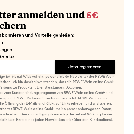
tter anmelden und
5€
ichern
abonnieren und Vorteile genießen:
en
ungen
e plus
Jetzt registrieren
llige ich bis auf Widerruf ein,
personalisierte Newsletter
der REWE Wein
halten. Ich bin damit einverstanden, dass die REWE Wein online GmbH
Werbung zu Produkten, Dienstleistungen, Aktionen,
nfos zum Kundenbindungsprogramm von REWE Wein online GmbH und
roup
und
REWE-Partnerunternehmen
zusendet. REWE Wein online
e Öffnung der E-Mails und Klicks auf Links erheben und analysieren.
arbeitet REWE Wein online GmbH meine personenbezogenen Daten,
eschrieben. Diese Einwilligung kann ich jederzeit mit Wirkung für die
ldelink am Ende eines jeden Newsletters oder über den Kundendienst.