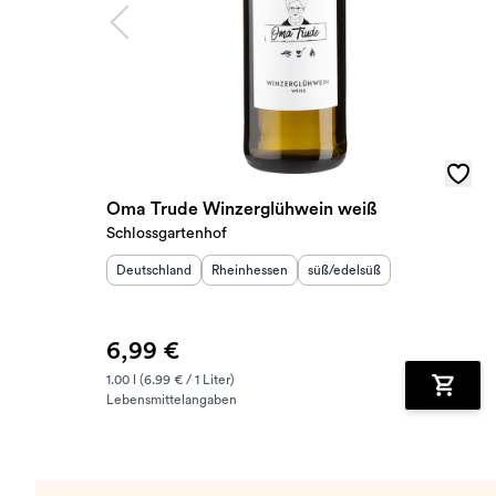
Oma Trude Winzerglühwein weiß
Schlossgartenhof
Herkunftsland
:
Herkunftsregion
Geschmack
:
:
Deutschland
Rheinhessen
süß/edelsüß
6,99 €
1.00 l (6.99 € / 1 Liter)
Lebensmittelangaben
Zum Wa