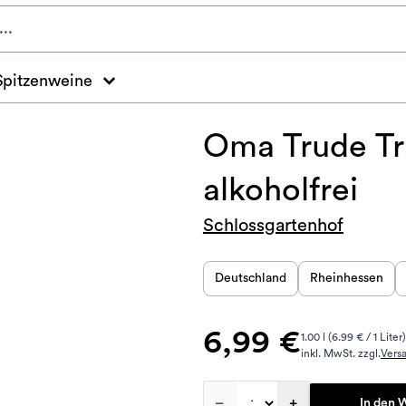
Spitzenweine
Oma Trude T
alkoholfrei
Schlossgartenhof
Deutschland
Rheinhessen
6,99 €
1.00 l (6.99 € / 1 Liter)
inkl. MwSt. zzgl.
Vers
–
+
In den 