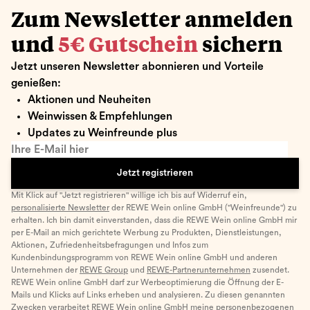
Zum Newsletter anmelden
und
5€ Gutschein
sichern
Jetzt unseren Newsletter abonnieren und Vorteile
genießen:
Aktionen und Neuheiten
Weinwissen & Empfehlungen
Updates zu Weinfreunde plus
Ihre E-Mail hier
Jetzt registrieren
Mit Klick auf "Jetzt registrieren" willige ich bis auf Widerruf ein,
personalisierte Newsletter
der REWE Wein online GmbH ("Weinfreunde") zu
erhalten. Ich bin damit einverstanden, dass die REWE Wein online GmbH mir
per E-Mail an mich gerichtete Werbung zu Produkten, Dienstleistungen,
Aktionen, Zufriedenheitsbefragungen und Infos zum
Kundenbindungsprogramm von REWE Wein online GmbH und anderen
Unternehmen der
REWE Group
und
REWE-Partnerunternehmen
zusendet.
REWE Wein online GmbH darf zur Werbeoptimierung die Öffnung der E-
Mails und Klicks auf Links erheben und analysieren. Zu diesen genannten
Zwecken verarbeitet REWE Wein online GmbH meine personenbezogenen