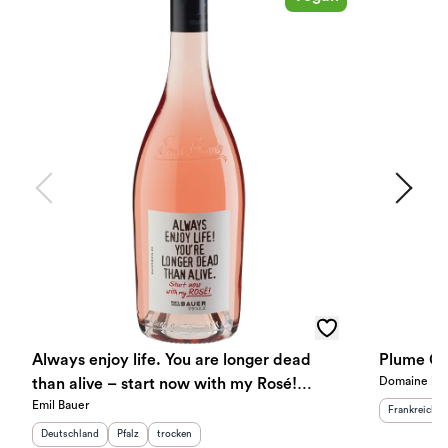
Always enjoy life. You are longer dead
Plume Gr
Domaine la 
than alive – start now with my Rosé!
Emil Bauer
trocken 2025
Herkunftslan
Frankreich
Herkunftsland
:
Herkunftsregion
Geschmack
:
:
Deutschland
Pfalz
trocken