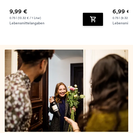
9,99 €
6,99 €
0.75 l (13.32 € / 1 Liter)
0.75 l (9.32 € /
Lebensmittelangaben
Lebensmitte
Zum Warenkorb hinz