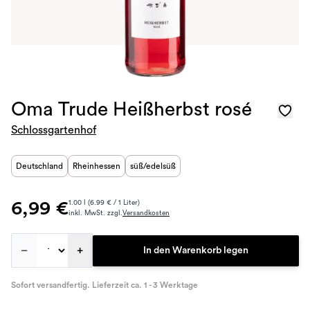
Oma Trude Heißherbst rosé
Schlossgartenhof
Deutschland
Rheinhessen
süß/edelsüß
6,99 €
1.00 l (6.99 € / 1 Liter)
inkl. MwSt. zzgl.
Versandkosten
–
+
In den Warenkorb legen
Sofort versandfertig. Lieferzeit ca. 1 - 3 Werktage