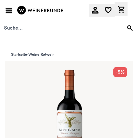
Zum Hauptinhalt springen
Derzeit
Startseite
Weine
Rotwein
-5%