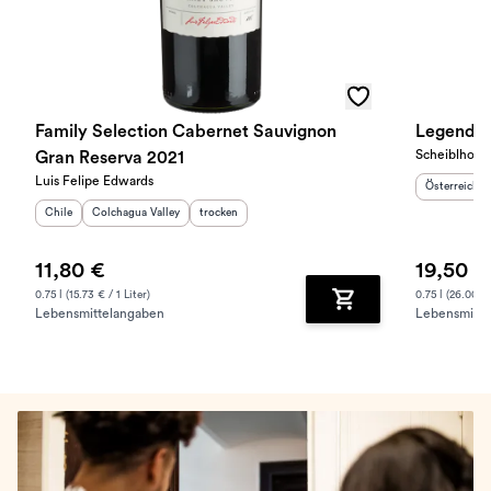
Family Selection Cabernet Sauvignon
Legends 
Scheiblhofer
Gran Reserva 2021
Luis Felipe Edwards
Herkunftslan
Österreich
Herkunftsland
Herkunftsregion
:
:
Geschmack
:
Chile
Colchagua Valley
trocken
11,80 €
19,50 €
0.75 l (15.73 € / 1 Liter)
0.75 l (26.00 € 
Lebensmittelangaben
Lebensmitte
Zum Warenkorb hinz