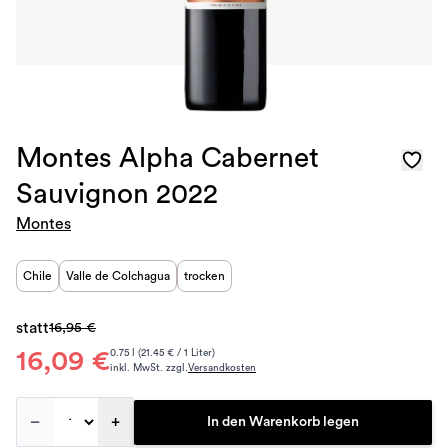
Montes Alpha Cabernet
Sauvignon 2022
Montes
Chile
Valle de Colchagua
trocken
statt
16,95 €
16,09 €
0.75 l (21.45 € / 1 Liter)
inkl. MwSt. zzgl.
Versandkosten
–
+
In den Warenkorb legen