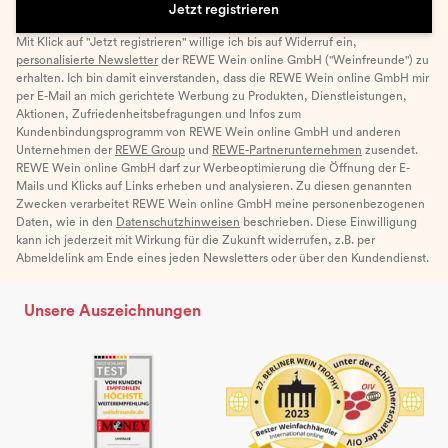
Jetzt registrieren
Mit Klick auf "Jetzt registrieren" willige ich bis auf Widerruf ein,
personalisierte Newsletter
der REWE Wein online GmbH ("Weinfreunde") zu
erhalten. Ich bin damit einverstanden, dass die REWE Wein online GmbH mir
per E-Mail an mich gerichtete Werbung zu Produkten, Dienstleistungen,
Aktionen, Zufriedenheitsbefragungen und Infos zum
Kundenbindungsprogramm von REWE Wein online GmbH und anderen
Unternehmen der
REWE Group
und
REWE-Partnerunternehmen
zusendet.
REWE Wein online GmbH darf zur Werbeoptimierung die Öffnung der E-
Mails und Klicks auf Links erheben und analysieren. Zu diesen genannten
Zwecken verarbeitet REWE Wein online GmbH meine personenbezogenen
Daten, wie in den
Datenschutzhinweisen
beschrieben. Diese Einwilligung
kann ich jederzeit mit Wirkung für die Zukunft widerrufen, z.B. per
Abmeldelink am Ende eines jeden Newsletters oder über den Kundendienst.
Unsere Auszeichnungen