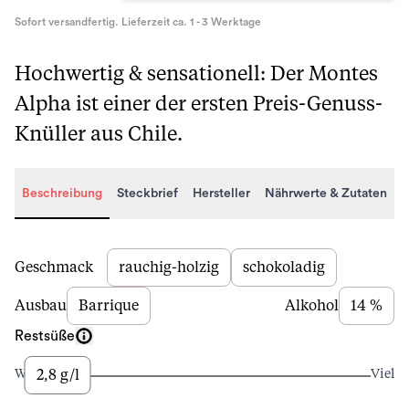
Sofort versandfertig. Lieferzeit ca. 1 - 3 Werktage
Hochwertig & sensationell: Der Montes
Alpha ist einer der ersten Preis-Genuss-
Knüller aus Chile.
Beschreibung
Steckbrief
Hersteller
Nährwerte & Zutaten
Beschreibung
Geschmack
rauchig-holzig
schokoladig
Ausbau
Barrique
Alkohol
14 %
Restsüße
2,8 g/l
Wenig
Viel