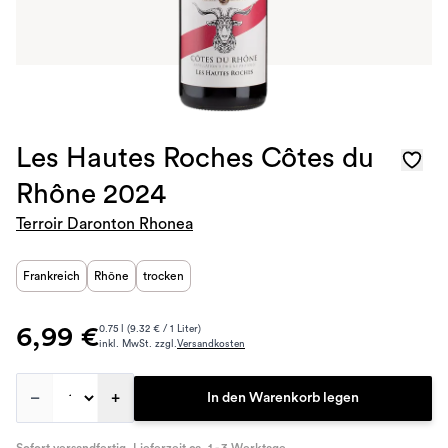
Les Hautes Roches Côtes du
Rhône 2024
Terroir Daronton Rhonea
Frankreich
Rhône
trocken
6,99 €
0.75 l (9.32 € / 1 Liter)
inkl. MwSt. zzgl.
Versandkosten
–
+
In den Warenkorb legen