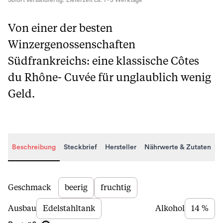
Sofort versandfertig. Lieferzeit ca. 1 - 3 Werktage
Von einer der besten
Winzergenossenschaften
Südfrankreichs: eine klassische Côtes
du Rhône- Cuvée für unglaublich wenig
Geld.
Beschreibung
Steckbrief
Hersteller
Nährwerte & Zutaten
Beschreibung
Geschmack
beerig
fruchtig
Ausbau
Edelstahltank
Alkohol
14 %