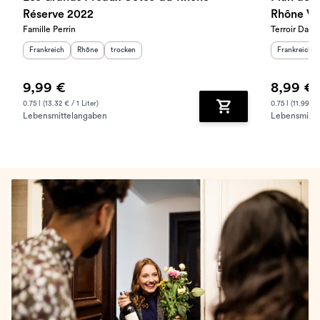
Réserve 2022
Rhône Vi
Famille Perrin
Terroir Dar
Herkunftsland
:
Herkunftsregion
Geschmack
:
:
Herkunftslan
Frankreich
Rhône
trocken
Frankreich
9,99 €
8,99 €
0.75 l (13.32 € / 1 Liter)
0.75 l (11.99 € /
Lebensmittelangaben
Lebensmitte
Zum Warenkorb hinz