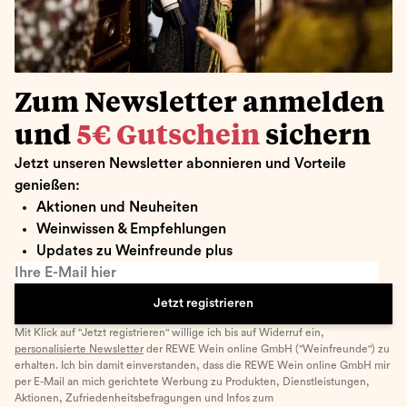
Zum Newsletter anmelden
und
5€ Gutschein
sichern
Jetzt unseren Newsletter abonnieren und Vorteile
genießen:
Aktionen und Neuheiten
Weinwissen & Empfehlungen
Updates zu Weinfreunde plus
Ihre E-Mail hier
Jetzt registrieren
Mit Klick auf "Jetzt registrieren" willige ich bis auf Widerruf ein,
personalisierte Newsletter
der REWE Wein online GmbH ("Weinfreunde") zu
erhalten. Ich bin damit einverstanden, dass die REWE Wein online GmbH mir
per E-Mail an mich gerichtete Werbung zu Produkten, Dienstleistungen,
Aktionen, Zufriedenheitsbefragungen und Infos zum