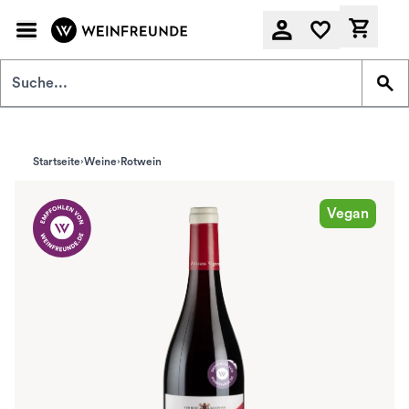
Zum Hauptinhalt springen
Derzeit
Startseite
Weine
Rotwein
Vegan