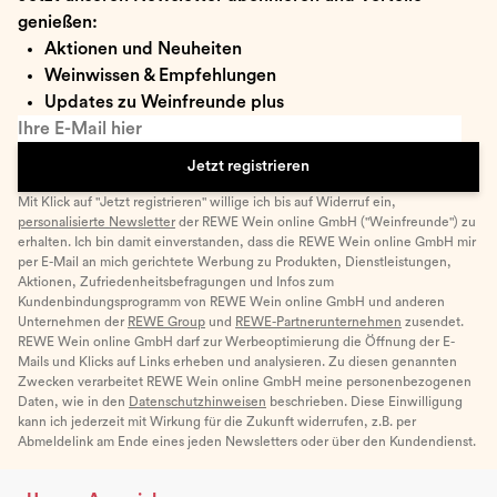
genießen:
Aktionen und Neuheiten
Weinwissen & Empfehlungen
Updates zu Weinfreunde plus
Ihre E-Mail hier
Jetzt registrieren
Mit Klick auf "Jetzt registrieren" willige ich bis auf Widerruf ein,
personalisierte Newsletter
der REWE Wein online GmbH ("Weinfreunde") zu
erhalten. Ich bin damit einverstanden, dass die REWE Wein online GmbH mir
per E-Mail an mich gerichtete Werbung zu Produkten, Dienstleistungen,
Aktionen, Zufriedenheitsbefragungen und Infos zum
Kundenbindungsprogramm von REWE Wein online GmbH und anderen
Unternehmen der
REWE Group
und
REWE-Partnerunternehmen
zusendet.
REWE Wein online GmbH darf zur Werbeoptimierung die Öffnung der E-
Mails und Klicks auf Links erheben und analysieren. Zu diesen genannten
Zwecken verarbeitet REWE Wein online GmbH meine personenbezogenen
Daten, wie in den
Datenschutzhinweisen
beschrieben. Diese Einwilligung
kann ich jederzeit mit Wirkung für die Zukunft widerrufen, z.B. per
Abmeldelink am Ende eines jeden Newsletters oder über den Kundendienst.