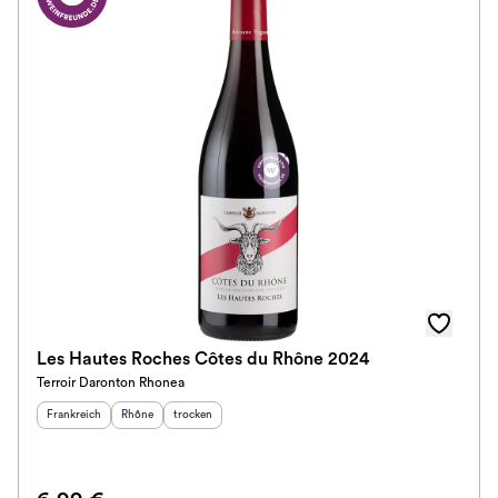
Les Hautes Roches Côtes du Rhône 2024
Terroir Daronton Rhonea
Herkunftsland
:
Herkunftsregion
Geschmack
:
:
Frankreich
Rhône
trocken