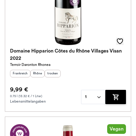
Domaine Hipparion Côtes du Rhône Villages Visan
2022
Terroir Daronton Rhonea
Herkunftsland
:
Herkunftsregion
Geschmack
:
:
Frankreich
Rhône
trocken
9,99 €
0.75 l (13.32 € / 1 Liter)
1
Lebensmittelangaben
Zum Waren
Vegan