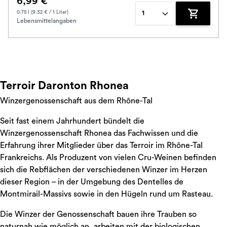
6,99 €
0.75 l (9.32 € / 1 Liter)
1
Lebensmittelangaben
Zum Waren
Terroir Daronton Rhonea
Winzergenossenschaft aus dem Rhône-Tal
Seit fast einem Jahrhundert bündelt die
Winzergenossenschaft Rhonea das Fachwissen und die
Erfahrung ihrer Mitglieder über das Terroir im Rhône-Tal
Frankreichs. Als Produzent von vielen Cru-Weinen befinden
sich die Rebflächen der verschiedenen Winzer im Herzen
dieser Region – in der Umgebung des Dentelles de
Montmirail-Massivs sowie in den Hügeln rund um Rasteau.
Die Winzer der Genossenschaft bauen ihre Trauben so
naturnah wie möglich an, arbeiten mit der biologischen