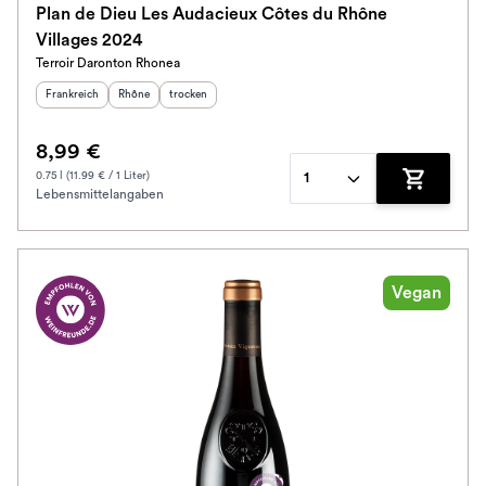
Plan de Dieu Les Audacieux Côtes du Rhône
Villages 2024
Schmeckt nach
Terroir Daronton Rhonea
Herkunftsland
:
Herkunftsregion
Geschmack
:
:
Frankreich
Rhône
trocken
Alkoholfrei
8,99 €
Jahrgang
0.75 l (11.99 € / 1 Liter)
1
Lebensmittelangaben
Zum Waren
Ausbau
Im Rewe Handel erhältlich
Vegan