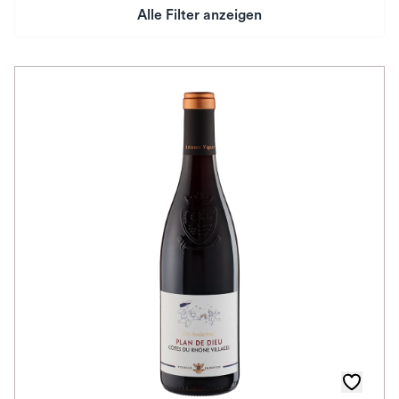
Alle Filter anzeigen
Preis
Herkunftsland
Rebsorte
Geschmack
Herkunftsregion
Auszeichnungen
Farbe
Schmeckt zu
Bio / Vegan