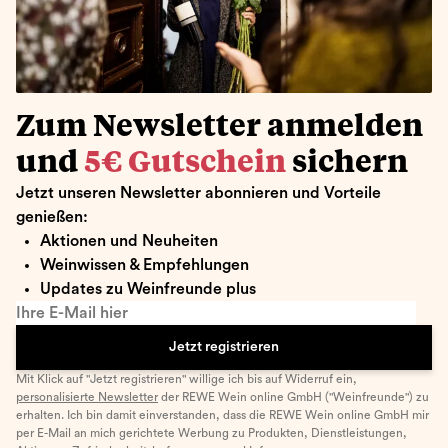
Zum Newsletter anmelden
und
5€ Gutschein
sichern
Jetzt unseren Newsletter abonnieren und Vorteile
genießen:
Aktionen und Neuheiten
Weinwissen & Empfehlungen
Updates zu Weinfreunde plus
Ihre E-Mail hier
Jetzt registrieren
Mit Klick auf "Jetzt registrieren" willige ich bis auf Widerruf ein,
personalisierte Newsletter
der REWE Wein online GmbH ("Weinfreunde") zu
erhalten. Ich bin damit einverstanden, dass die REWE Wein online GmbH mir
per E-Mail an mich gerichtete Werbung zu Produkten, Dienstleistungen,