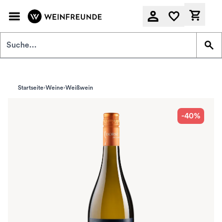
Zum Hauptinhalt springen
Derzeit
Startseite
Weine
Weißwein
-40%