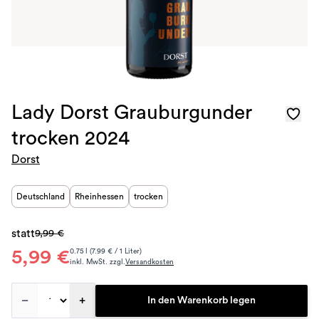
Lady Dorst Grauburgunder
trocken 2024
Dorst
Deutschland
Rheinhessen
trocken
statt
9,99 €
5,99 €
0.75 l (7.99 € / 1 Liter)
inkl. MwSt. zzgl.
Versandkosten
–
+
In den Warenkorb legen