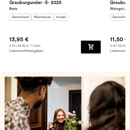
Grauburgunder -S- 2025
Grauburg
Bretz
Weingut Jül
Herkunftsland
:
Herkunftsregion
:
Geschmack
:
Herkunftslan
Deutschland
Rheinhessen
trocken
Deutschland
13,95 €
11,50 €
0.75 l (18.60 € / 1 Liter)
0.75 l (15.33 € /
Lebensmittelangaben
Lebensmitte
Zum Warenkorb hinz