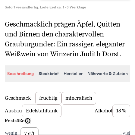
Sofort versandfertig. Lieferzeit ca. 1 - 3 Werktage
Geschmacklich prägen Äpfel, Quitten
und Birnen den charaktervollen
Grauburgunder: Ein rassiger, eleganter
Weißwein von Winzerin Judith Dorst.
Beschreibung
Steckbrief
Hersteller
Nährwerte & Zutaten
Beschreibung
Geschmack
fruchtig
mineralisch
Ausbau
Edelstahltank
Alkohol
13 %
Restsüße
7 g/l
Wenig
Viel