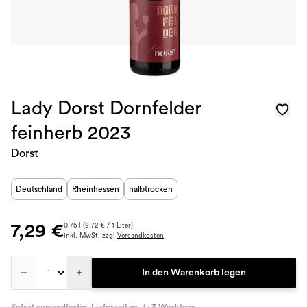
Lady Dorst Dornfelder
feinherb 2023
Dorst
Deutschland
Rheinhessen
halbtrocken
7,29 €
0.75 l (9.72 € / 1 Liter)
inkl. MwSt. zzgl.
Versandkosten
–
+
In den Warenkorb legen