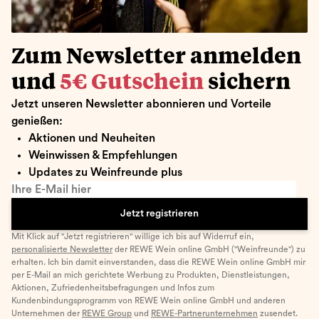
Zum Newsletter anmelden
und
5€ Gutschein
sichern
Jetzt unseren Newsletter abonnieren und Vorteile
genießen:
Aktionen und Neuheiten
Weinwissen & Empfehlungen
Updates zu Weinfreunde plus
Ihre E-Mail hier
Jetzt registrieren
Mit Klick auf "Jetzt registrieren" willige ich bis auf Widerruf ein,
personalisierte Newsletter
der REWE Wein online GmbH ("Weinfreunde") zu
erhalten. Ich bin damit einverstanden, dass die REWE Wein online GmbH mir
per E-Mail an mich gerichtete Werbung zu Produkten, Dienstleistungen,
Aktionen, Zufriedenheitsbefragungen und Infos zum
Kundenbindungsprogramm von REWE Wein online GmbH und anderen
Unternehmen der
REWE Group
und
REWE-Partnerunternehmen
zusendet.