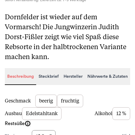
Sofort versandfertig. Lieferzeit ca. 1 - 3 Werktage
Dornfelder ist wieder auf dem
Vormarsch! Die Jungwinzerin Judith
Dorst-Fißler zeigt wie viel Spaß diese
Rebsorte in der halbtrockenen Variante
machen kann.
Beschreibung
Steckbrief
Hersteller
Nährwerte & Zutaten
Beschreibung
Geschmack
beerig
fruchtig
Ausbau
Edelstahltank
Alkohol
12 %
Restsüße