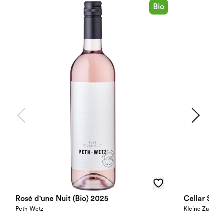
Bio
Rosé d'une Nuit (Bio) 2025
Cellar Se
Peth-Wetz
Kleine Zalze