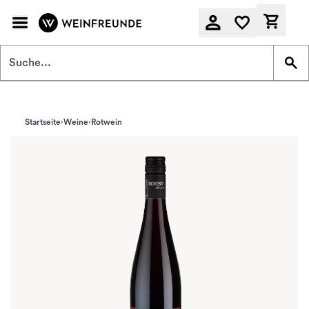
Zum Hauptinhalt springen
Derzeit
Startseite
Weine
Rotwein