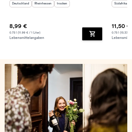
Herkunftsland
:
Herkunftsregion
:
Geschmack
:
Herkunftslan
Deutschland
Rheinhessen
trocken
Südafrika
8,99 €
11,50 €
0.75 l (11.99 € / 1 Liter)
0.75 l (15.33 € /
Lebensmittelangaben
Lebensmitte
Zum Warenkorb hinz