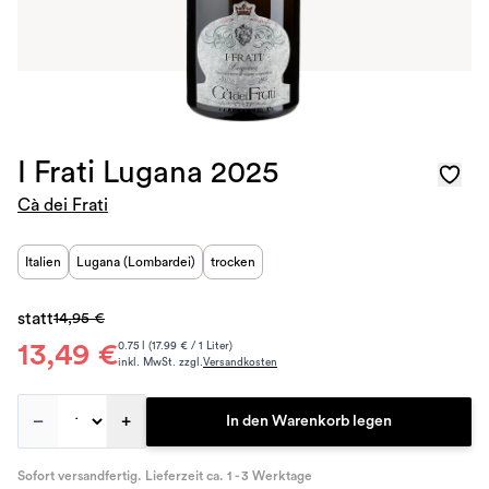
I Frati Lugana 2025
Cà dei Frati
Italien
Lugana (Lombardei)
trocken
statt
14,95 €
13,49 €
0.75 l (17.99 € / 1 Liter)
inkl. MwSt. zzgl.
Versandkosten
–
+
In den Warenkorb legen
Sofort versandfertig. Lieferzeit ca. 1 - 3 Werktage