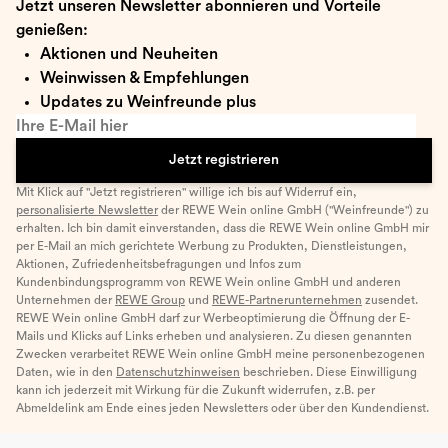
Jetzt unseren Newsletter abonnieren und Vorteile
genießen:
Aktionen und Neuheiten
Weinwissen & Empfehlungen
Updates zu Weinfreunde plus
Ihre E-Mail hier
Jetzt registrieren
Mit Klick auf "Jetzt registrieren" willige ich bis auf Widerruf ein,
personalisierte Newsletter
der REWE Wein online GmbH ("Weinfreunde") zu
erhalten. Ich bin damit einverstanden, dass die REWE Wein online GmbH mir
per E-Mail an mich gerichtete Werbung zu Produkten, Dienstleistungen,
Aktionen, Zufriedenheitsbefragungen und Infos zum
Kundenbindungsprogramm von REWE Wein online GmbH und anderen
Unternehmen der
REWE Group
und
REWE-Partnerunternehmen
zusendet.
REWE Wein online GmbH darf zur Werbeoptimierung die Öffnung der E-
Mails und Klicks auf Links erheben und analysieren. Zu diesen genannten
Zwecken verarbeitet REWE Wein online GmbH meine personenbezogenen
Daten, wie in den
Datenschutzhinweisen
beschrieben. Diese Einwilligung
kann ich jederzeit mit Wirkung für die Zukunft widerrufen, z.B. per
Abmeldelink am Ende eines jeden Newsletters oder über den Kundendienst.