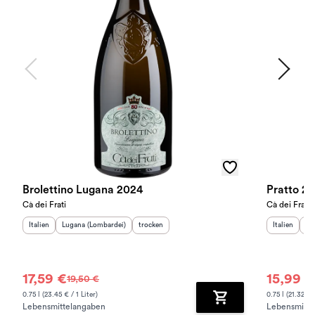
Brolettino Lugana 2024
Pratto 2
Cà dei Frati
Cà dei Frati
Herkunftsland
Herkunftsregion
:
:
Geschmack
:
Herkunftslan
He
Italien
Lugana (Lombardei)
trocken
Italien
Lo
17,59 €
15,99 €
19,50 €
0.75 l (23.45 € / 1 Liter)
0.75 l (21.32 € /
Lebensmittelangaben
Lebensmitte
Zum Warenkorb hinz