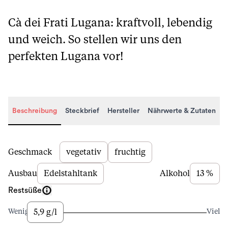
Cà dei Frati Lugana: kraftvoll, lebendig
und weich. So stellen wir uns den
perfekten Lugana vor!
Beschreibung
Steckbrief
Hersteller
Nährwerte & Zutaten
Beschreibung
Geschmack
vegetativ
fruchtig
Ausbau
Edelstahltank
Alkohol
13 %
Restsüße
5,9 g/l
Wenig
Viel