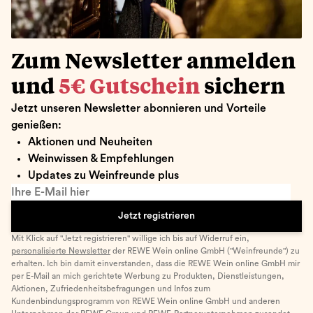
Zum Newsletter anmelden
und
5€ Gutschein
sichern
Jetzt unseren Newsletter abonnieren und Vorteile
genießen:
Aktionen und Neuheiten
Weinwissen & Empfehlungen
Updates zu Weinfreunde plus
Ihre E-Mail hier
Jetzt registrieren
Mit Klick auf "Jetzt registrieren" willige ich bis auf Widerruf ein,
personalisierte Newsletter
der REWE Wein online GmbH ("Weinfreunde") zu
erhalten. Ich bin damit einverstanden, dass die REWE Wein online GmbH mir
per E-Mail an mich gerichtete Werbung zu Produkten, Dienstleistungen,
Aktionen, Zufriedenheitsbefragungen und Infos zum
Kundenbindungsprogramm von REWE Wein online GmbH und anderen