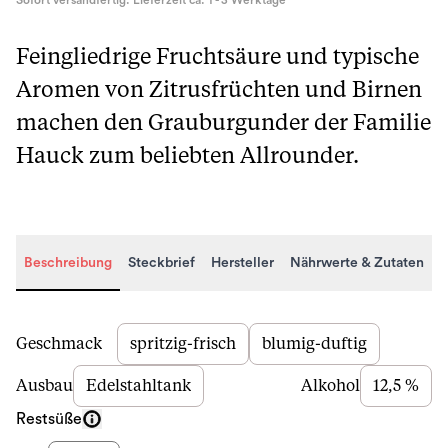
Sofort versandfertig. Lieferzeit ca. 1 - 3 Werktage
Feingliedrige Fruchtsäure und typische
Aromen von Zitrusfrüchten und Birnen
machen den Grauburgunder der Familie
Hauck zum beliebten Allrounder.
Beschreibung
Steckbrief
Hersteller
Nährwerte & Zutaten
Beschreibung
Geschmack
spritzig-frisch
blumig-duftig
Ausbau
Edelstahltank
Alkohol
12,5 %
Restsüße