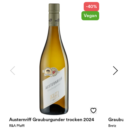
-40%
Vegan
Austernriff Grauburgunder trocken 2024
Grauburg
R&A Pfaffl
Bretz