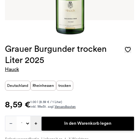
Grauer Burgunder trocken
Liter 2025
Hauck
Deutschland
Rheinhessen
trocken
8,59 €
1.00 l (8.59 € / 1 Liter)
inkl. MwSt. zzgl.
Versandkosten
–
+
In den Warenkorb legen