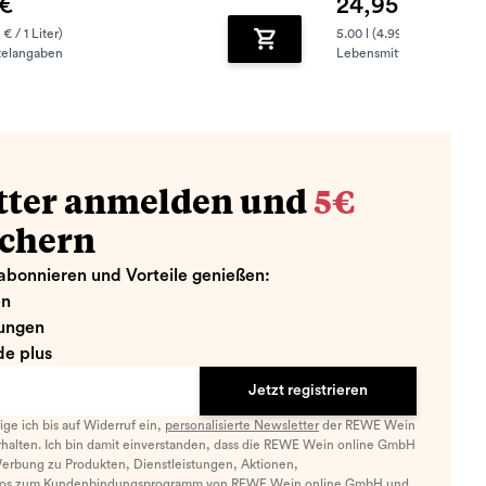
 €
24,95 €
 € / 1 Liter)
5.00 l (4.99 € / 1 Liter)
telangaben
Lebensmittelangaben
zufügen
Zum Warenkorb hinzufügen
tter anmelden und
5€
ichern
abonnieren und Vorteile genießen:
en
ungen
e plus
Jetzt registrieren
llige ich bis auf Widerruf ein,
personalisierte Newsletter
der REWE Wein
halten. Ich bin damit einverstanden, dass die REWE Wein online GmbH
Werbung zu Produkten, Dienstleistungen, Aktionen,
nfos zum Kundenbindungsprogramm von REWE Wein online GmbH und