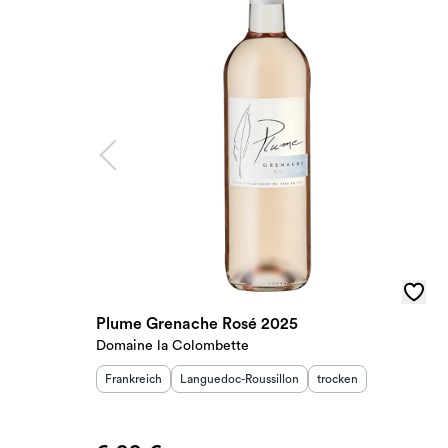
Plume Grenache Rosé 2025
Domaine la Colombette
Herkunftsland
Herkunftsregion
:
:
Geschmack
:
Frankreich
Languedoc-Roussillon
trocken