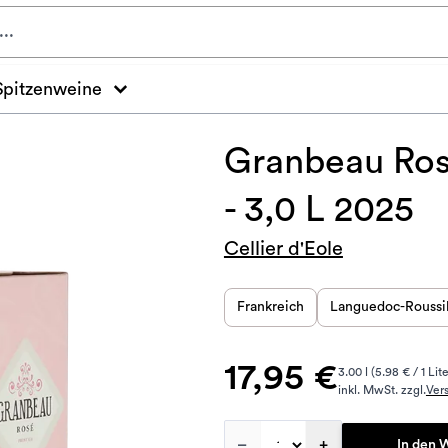
Spitzenweine
Granbeau Ros
- 3,0 L 2025
Cellier d'Eole
Frankreich
Languedoc-Roussi
17,95 €
3.00 l (5.98 € / 1 Lite
inkl. MwSt. zzgl.
Ver
–
+
In den 