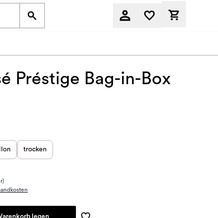
Derzeit befi
é Préstige Bag-in-Box
llon
trocken
r)
sandkosten
Warenkorb legen