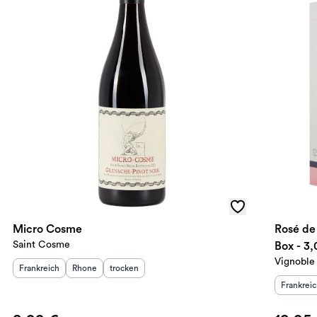
Micro Cosme
Rosé de
Saint Cosme
Vignoble 
Herkunftsland
Herkunftsregion
:
Geschmack
:
:
Frankreich
Rhone
trocken
Herkunft
Frankrei