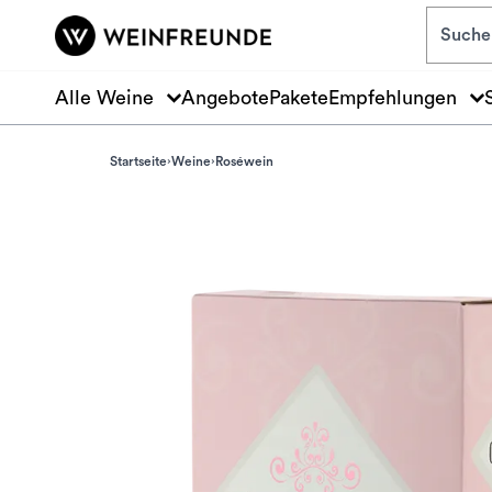
Zum Hauptinhalt springen
Alle Weine
Angebote
Pakete
Empfehlungen
Startseite
Weine
Roséwein