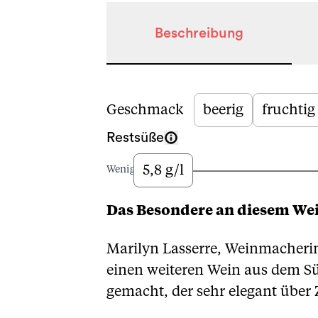
Beschreibung
Beschreibung
Geschmack
beerig
fruchtig
Restsüße
5,8 g/l
Wenig
Das Besondere an diesem We
Marilyn Lasserre, Weinmacherin
einen weiteren Wein aus dem Sü
gemacht, der sehr elegant über