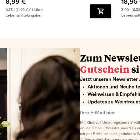
8,99 €
18,95
0.75 l (11.99 € / 1 Liter)
3.00 l (6.32
Lebensmittelangaben
Lebensmit
renkorb hinzufügen
Zum Warenkorb hin
Zum Newsle
Gutschein
s
Jetzt unseren Newsletter 
Aktionen und Neuheit
Weinwissen & Empfehl
Updates zu Weinfreund
Ihre E-Mail hier
Mit Klick auf "Jetzt registrieren" wi
online GmbH ("Weinfreunde") zu er
mir per E-Mail an mich gerichtete 
Zufriedenheitsbefragungen und I