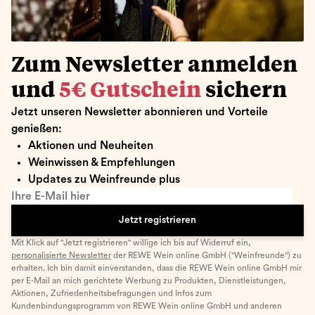
Zum Newsletter anmelden
und
5€ Gutschein
sichern
Jetzt unseren Newsletter abonnieren und Vorteile
genießen:
Aktionen und Neuheiten
Weinwissen & Empfehlungen
Updates zu Weinfreunde plus
Ihre E-Mail hier
Jetzt registrieren
Mit Klick auf "Jetzt registrieren" willige ich bis auf Widerruf ein,
personalisierte Newsletter
der REWE Wein online GmbH ("Weinfreunde") zu
erhalten. Ich bin damit einverstanden, dass die REWE Wein online GmbH mir
per E-Mail an mich gerichtete Werbung zu Produkten, Dienstleistungen,
Aktionen, Zufriedenheitsbefragungen und Infos zum
Kundenbindungsprogramm von REWE Wein online GmbH und anderen