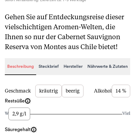
Sofort versandfertig. Lieferzeit ca. 1 - 3 Werktage
Gehen Sie auf Entdeckungsreise dieser
vielschichtigen Aromen-Welten, die
Ihnen so nur der Cabernet Sauvignon
Reserva von Montes aus Chile bietet!
Beschreibung
Steckbrief
Hersteller
Nährwerte & Zutaten
Beschreibung
Geschmack
kräutrig
beerig
Alkohol
14 %
Restsüße
2,9 g/l
Wenig
Viel
Säuregehalt