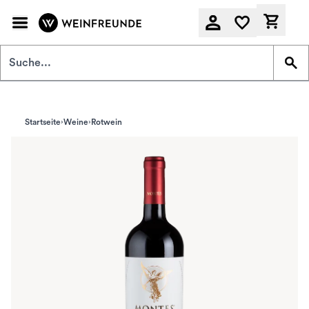
Zum Hauptinhalt springen
Derzeit
Startseite
Weine
Rotwein