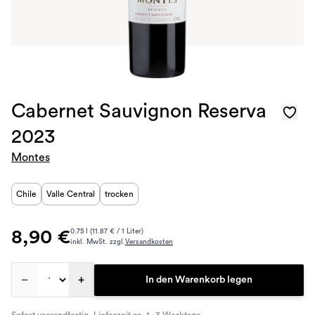
Cabernet Sauvignon Reserva
2023
Montes
Chile
Valle Central
trocken
8,90 €
0.75 l (11.87 € / 1 Liter)
inkl. MwSt. zzgl.
Versandkosten
–
+
In den Warenkorb legen