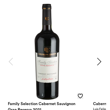
Family Selection Cabernet Sauvignon
Cabernet
Luis Felipe 
Gran Reserva 2021