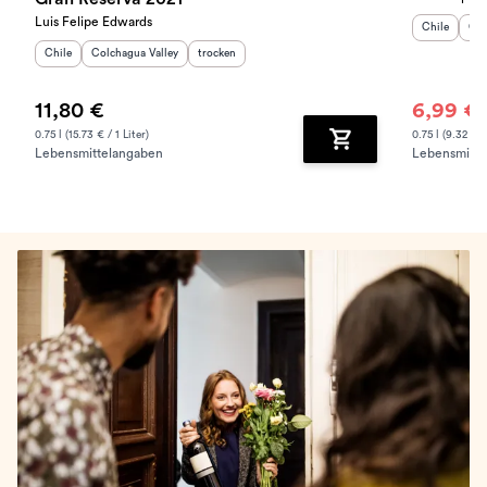
Luis Felipe Edwards
Herkunftslan
Her
Chile
Col
Herkunftsland
Herkunftsregion
:
:
Geschmack
:
Chile
Colchagua Valley
trocken
11,80 €
6,99 €
7
0.75 l (15.73 € / 1 Liter)
0.75 l (9.32 € /
Lebensmittelangaben
Lebensmitte
Zum Warenkorb hinz