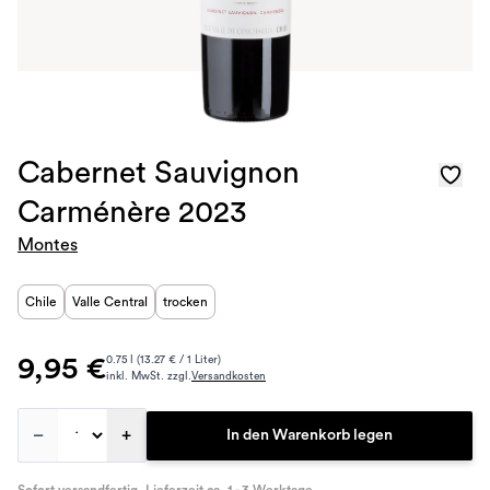
Cabernet Sauvignon
Carménère 2023
Montes
Chile
Valle Central
trocken
9,95 €
0.75 l (13.27 € / 1 Liter)
inkl. MwSt. zzgl.
Versandkosten
–
+
In den Warenkorb legen