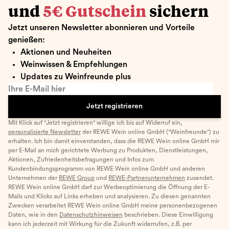
und
5€ Gutschein
sichern
Jetzt unseren Newsletter abonnieren und Vorteile
genießen:
Aktionen und Neuheiten
Weinwissen & Empfehlungen
Updates zu Weinfreunde plus
Ihre E-Mail hier
Jetzt registrieren
Mit Klick auf "Jetzt registrieren" willige ich bis auf Widerruf ein,
personalisierte Newsletter
der REWE Wein online GmbH ("Weinfreunde") zu
erhalten. Ich bin damit einverstanden, dass die REWE Wein online GmbH mir
per E-Mail an mich gerichtete Werbung zu Produkten, Dienstleistungen,
Aktionen, Zufriedenheitsbefragungen und Infos zum
Kundenbindungsprogramm von REWE Wein online GmbH und anderen
Unternehmen der
REWE Group
und
REWE-Partnerunternehmen
zusendet.
REWE Wein online GmbH darf zur Werbeoptimierung die Öffnung der E-
Mails und Klicks auf Links erheben und analysieren. Zu diesen genannten
Zwecken verarbeitet REWE Wein online GmbH meine personenbezogenen
Daten, wie in den
Datenschutzhinweisen
beschrieben. Diese Einwilligung
kann ich jederzeit mit Wirkung für die Zukunft widerrufen, z.B. per