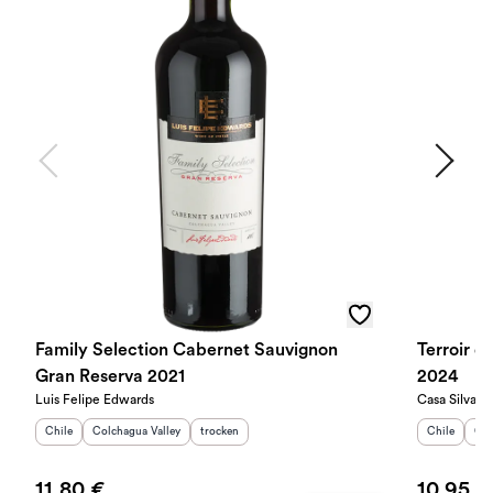
Family Selection Cabernet Sauvignon
Terroir d
Gran Reserva 2021
2024
Luis Felipe Edwards
Casa Silva
Herkunftsland
Herkunftsregion
:
:
Geschmack
:
Herkunftslan
Her
Chile
Colchagua Valley
trocken
Chile
Col
11,80 €
10,95 €