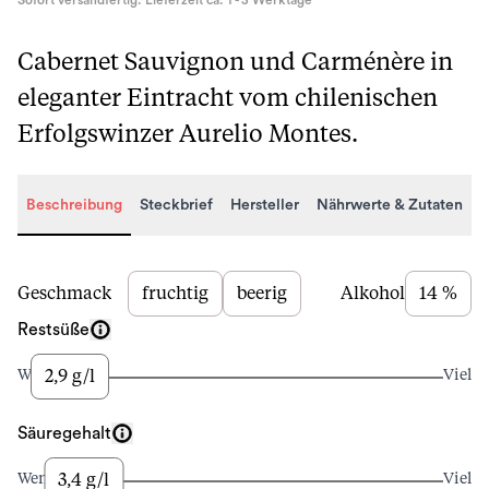
Sofort versandfertig. Lieferzeit ca. 1 - 3 Werktage
Cabernet Sauvignon und Carménère in
eleganter Eintracht vom chilenischen
Erfolgswinzer Aurelio Montes.
Beschreibung
Steckbrief
Hersteller
Nährwerte & Zutaten
Beschreibung
Geschmack
fruchtig
beerig
Alkohol
14 %
Restsüße
2,9 g/l
Wenig
Viel
Säuregehalt
3,4 g/l
Wenig
Viel