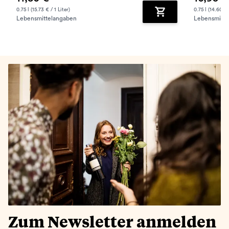
0.75 l (15.73 € / 1 Liter)
0.75 l (14.60 € 
Lebensmittelangaben
Lebensmitte
Zum Warenkorb hinz
Zum Newsletter anmelden