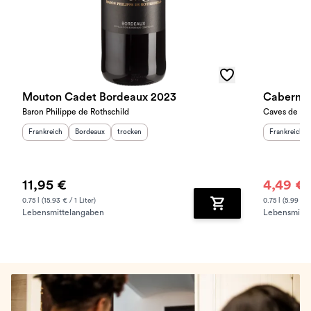
Mouton Cadet Bordeaux 2023
Cabernet
Baron Philippe de Rothschild
Caves de la 
Herkunftsland
:
Herkunftsregion
Geschmack
:
:
Herkunftslan
Frankreich
Bordeaux
trocken
Frankreich
11,95 €
4,49 €
8
0.75 l (15.93 € / 1 Liter)
0.75 l (5.99 € /
Lebensmittelangaben
Lebensmitte
Zum Warenkorb hinz