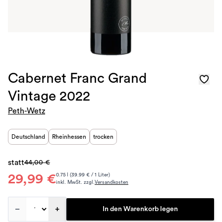
Cabernet Franc Grand
Vintage 2022
Peth-Wetz
Deutschland
Rheinhessen
trocken
statt
44,00 €
29,99 €
0.75 l (39.99 € / 1 Liter)
inkl. MwSt. zzgl.
Versandkosten
–
+
In den Warenkorb legen