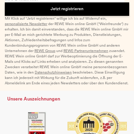
Jetzt registrieren
Mit Klick auf "Jetzt registrieren" willige ich bis auf Widerruf ein,
personalisierte Newsletter
der REWE Wein online GmbH ("Weinfreunde") zu
erhalten. Ich bin damit einverstanden, dass die REWE Wein online GmbH mir
per E-Mail an mich gerichtete Werbung zu Produkten, Dienstleistungen,
Aktionen, Zufriedenheitsbefragungen und Infos zum
Kundenbindungsprogramm von REWE Wein online GmbH und anderen
Unternehmen der
REWE Group
und
REWE-Partnerunternehmen
zusendet.
REWE Wein online GmbH darf zur Werbeoptimierung die Öffnung der E-
Mails und Klicks auf Links erheben und analysieren. Zu diesen genannten
Zwecken verarbeitet REWE Wein online GmbH meine personenbezogenen
Daten, wie in den
Datenschutzhinweisen
beschrieben. Diese Einwilligung
kann ich jederzeit mit Wirkung für die Zukunft widerrufen, z.B. per
Abmeldelink am Ende eines jeden Newsletters oder über den Kundendienst.
Unsere Auszeichnungen