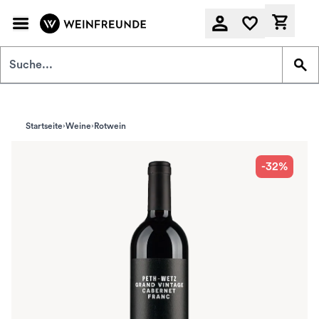
Zum Hauptinhalt springen
Derzeit
Startseite
Weine
Rotwein
-32%