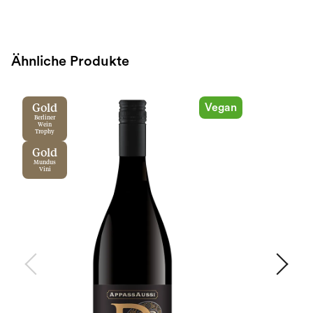
Ähnliche Produkte
Vegan
Gold
Berliner
Wein
Trophy
Gold
Mundus
Vini