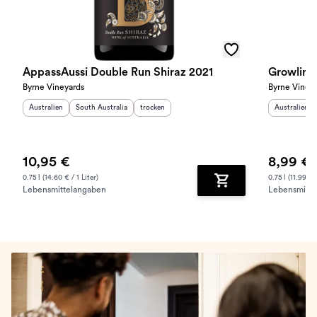
AppassAussi Double Run Shiraz 2021
Growling
Byrne Vineyards
Byrne Viney
Herkunftsland
:
Herkunftsregion
:
Geschmack
:
Herkunftslan
Australien
South Australia
trocken
Australien
10,95 €
8,99 €
0.75 l (14.60 € / 1 Liter)
0.75 l (11.99 € /
Lebensmittelangaben
Lebensmitte
Zum Warenkorb hinz