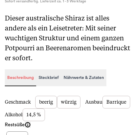
Sofort versandfertig. Lieferzeit ca. 1 - 3 Werktage
Dieser australische Shiraz ist alles
andere als ein Leisetreter: Mit seiner
wuchtigen Struktur und einem ganzen
Potpourri an Beerenaromen beeindruckt
er sofort.
Beschreibung
Steckbrief
Nährwerte & Zutaten
Beschreibung
Geschmack
beerig
würzig
Ausbau
Barrique
Alkohol
14,5 %
Restsüße