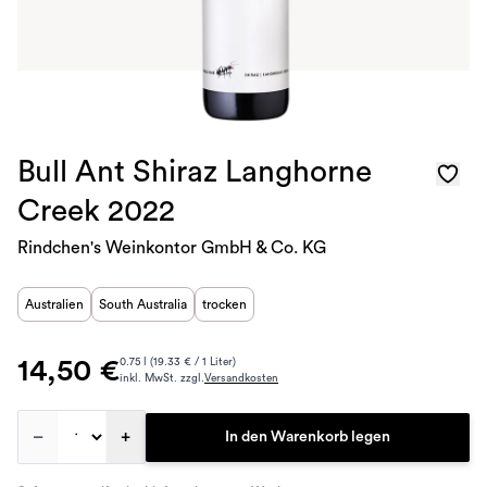
Bull Ant Shiraz Langhorne
Creek 2022
Rindchen's Weinkontor GmbH & Co. KG
Australien
South Australia
trocken
14,50 €
0.75 l (19.33 € / 1 Liter)
inkl. MwSt. zzgl.
Versandkosten
–
+
In den Warenkorb legen