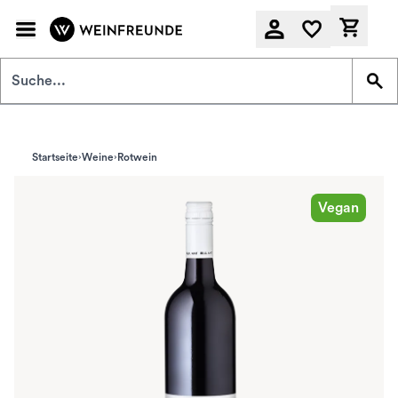
Zum Hauptinhalt springen
Derzeit
Startseite
Weine
Rotwein
Vegan