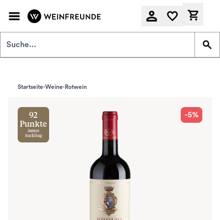
Zum Hauptinhalt springen
Derzeit
Startseite
Weine
Rotwein
-5%
92
Punkte
James
Suckling