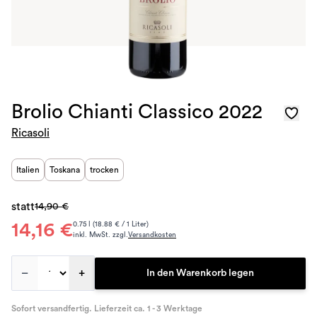
Brolio Chianti Classico 2022
Ricasoli
Italien
Toskana
trocken
statt
14,90 €
14,16 €
0.75 l (18.88 € / 1 Liter)
inkl. MwSt. zzgl.
Versandkosten
–
+
In den Warenkorb legen
Sofort versandfertig. Lieferzeit ca. 1 - 3 Werktage