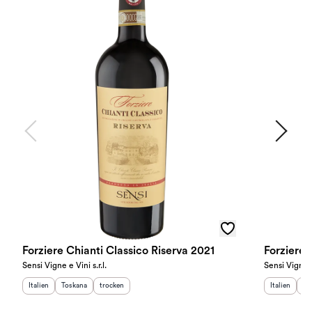
Forziere Chianti Classico Riserva 2021
Forziere 
Sensi Vigne e Vini s.r.l.
Sensi Vigne e 
Herkunftsland
Herkunftsregion
:
Geschmack
:
:
Herkunftslan
He
Italien
Toskana
trocken
Italien
To