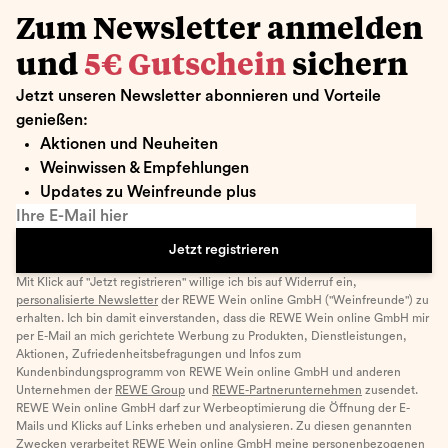
Zum Newsletter anmelden
und
5€ Gutschein
sichern
Jetzt unseren Newsletter abonnieren und Vorteile
genießen:
Aktionen und Neuheiten
Weinwissen & Empfehlungen
Updates zu Weinfreunde plus
Ihre E-Mail hier
Jetzt registrieren
Mit Klick auf "Jetzt registrieren" willige ich bis auf Widerruf ein,
personalisierte Newsletter
der REWE Wein online GmbH ("Weinfreunde") zu
erhalten. Ich bin damit einverstanden, dass die REWE Wein online GmbH mir
per E-Mail an mich gerichtete Werbung zu Produkten, Dienstleistungen,
Aktionen, Zufriedenheitsbefragungen und Infos zum
Kundenbindungsprogramm von REWE Wein online GmbH und anderen
Unternehmen der
REWE Group
und
REWE-Partnerunternehmen
zusendet.
REWE Wein online GmbH darf zur Werbeoptimierung die Öffnung der E-
Mails und Klicks auf Links erheben und analysieren. Zu diesen genannten
Zwecken verarbeitet REWE Wein online GmbH meine personenbezogenen