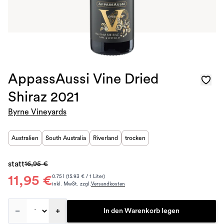
AppassAussi Vine Dried
Shiraz 2021
Byrne Vineyards
Australien
South Australia
Riverland
trocken
statt
16,95 €
11,95 €
0.75 l (15.93 € / 1 Liter)
inkl. MwSt. zzgl.
Versandkosten
–
+
In den Warenkorb legen