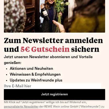
Zum Newsletter anmelden
und
5€ Gutschein
sichern
Jetzt unseren Newsletter abonnieren und Vorteile
genießen:
Aktionen und Neuheiten
Weinwissen & Empfehlungen
Updates zu Weinfreunde plus
Ihre E-Mail hier
Jetzt registrieren
Mit Klick auf "Jetzt registrieren" willige ich bis auf Widerruf ein,
personalisierte Newsletter
der REWE Wein online GmbH ("Weinfreunde") zu