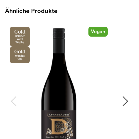
Ähnliche Produkte
Vegan
Gold
Berliner
Wein
Trophy
Gold
Mundus
Vini