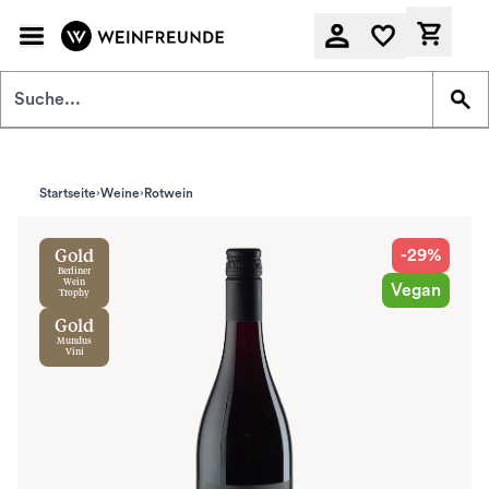
Zum Hauptinhalt springen
Derzeit
Startseite
Weine
Rotwein
-29%
Gold
Berliner
Wein
Vegan
Trophy
Gold
Mundus
Vini