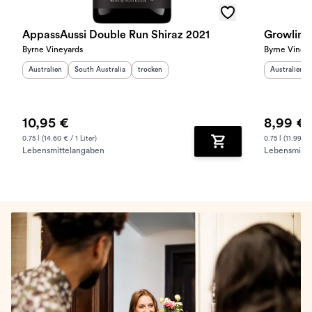
AppassAussi Double Run Shiraz 2021
Growling
Byrne Vineyards
Byrne Viney
Herkunftsland
:
Herkunftsregion
:
Geschmack
:
Herkunftslan
Australien
South Australia
trocken
Australien
10,95 €
8,99 €
0.75 l (14.60 € / 1 Liter)
0.75 l (11.99 € /
Lebensmittelangaben
Lebensmitte
Zum Warenkorb hinz