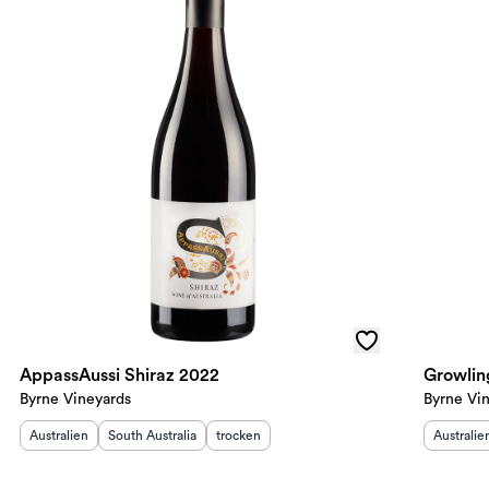
AppassAussi Shiraz 2022
Growlin
Byrne Vineyards
Byrne Vi
Herkunftsland
Herkunftsregion
:
:
Geschmack
:
Herkunft
Australien
South Australia
trocken
Australie