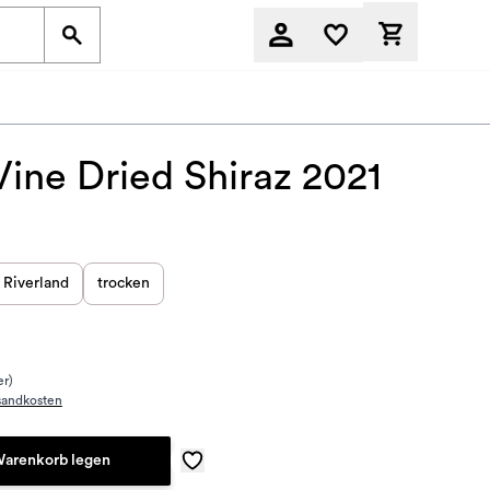
Derzeit befi
ine Dried Shiraz 2021
Riverland
trocken
er)
sandkosten
Warenkorb legen