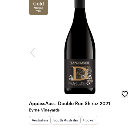
Gold
Mundus
Vini
AppassAussi Double Run Shiraz 2021
Byrne Vineyards
Herkunftsland
Herkunftsregion
:
:
Geschmack
:
Australien
South Australia
trocken