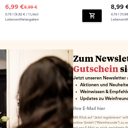
6,99 €
8,99 
8,99 €
0.75 l (9.32 € / 1 Liter)
0.75 l (11.99
Lebensmittelangaben
Lebensmit
renkorb hinzufügen
Zum Warenkorb hin
Zum Newsle
Gutschein
s
Jetzt unseren Newsletter 
Aktionen und Neuheit
Weinwissen & Empfehl
Updates zu Weinfreund
Ihre E-Mail hier
Mit Klick auf "Jetzt registrieren" wi
online GmbH ("Weinfreunde") zu er
mir per E-Mail an mich gerichtete 