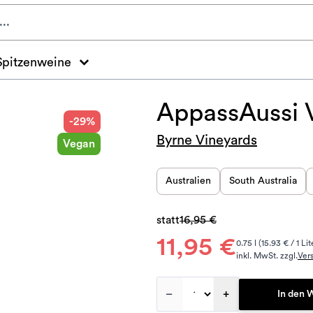
Spitzenweine
AppassAussi V
-29%
Byrne Vineyards
Vegan
Australien
South Australia
statt
16,95 €
11,95 €
0.75 l (15.93 € / 1 Lit
inkl. MwSt. zzgl.
Ver
–
+
In den 