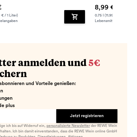
€
8,99 €
 € / 1 Liter)
0.75 l (11.99 € / 1 Liter)
telangaben
Lebensmittelangaben
zufügen
Zum Warenkorb hinzufügen
tter anmelden und
5€
ichern
abonnieren und Vorteile genießen:
en
ungen
e plus
Jetzt registrieren
llige ich bis auf Widerruf ein,
personalisierte Newsletter
der REWE Wein
halten. Ich bin damit einverstanden, dass die REWE Wein online GmbH
Werbung zu Produkten, Dienstleistungen, Aktionen,