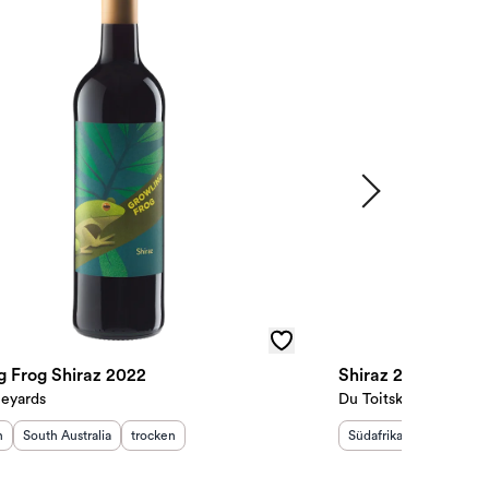
g Frog Shiraz 2022
Shiraz 2021
neyards
Du Toitskloof
sland
Herkunftsregion
:
:
Geschmack
:
Herkunftsland
Herkunftsr
:
n
South Australia
trocken
Südafrika
Bredekloof