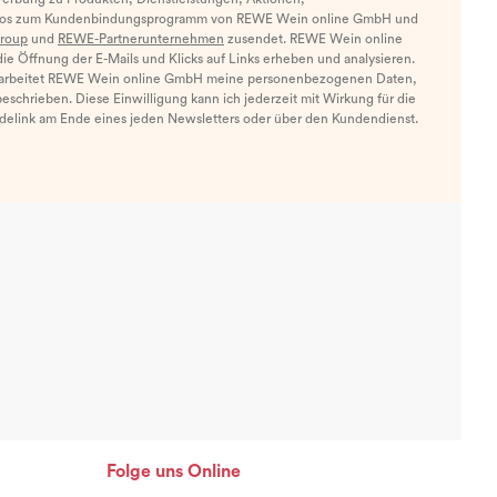
nfos zum Kundenbindungsprogramm von REWE Wein online GmbH und
roup
und
REWE-Partnerunternehmen
zusendet. REWE Wein online
e Öffnung der E-Mails und Klicks auf Links erheben und analysieren.
arbeitet REWE Wein online GmbH meine personenbezogenen Daten,
eschrieben. Diese Einwilligung kann ich jederzeit mit Wirkung für die
ldelink am Ende eines jeden Newsletters oder über den Kundendienst.
Folge uns Online