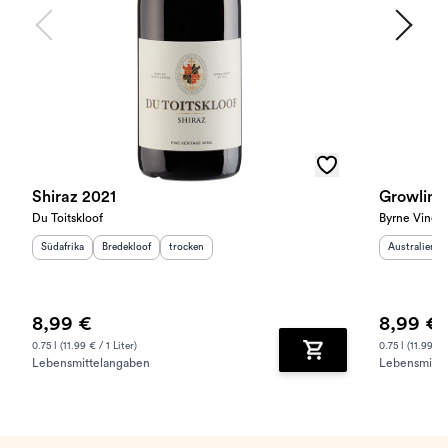
Shiraz 2021
Growling
Du Toitskloof
Byrne Viney
Herkunftsland
Herkunftsregion
:
Geschmack
:
:
Herkunftslan
Südafrika
Bredekloof
trocken
Australien
8,99 €
8,99 €
0.75 l (11.99 € / 1 Liter)
0.75 l (11.99 € /
Lebensmittelangaben
Lebensmitte
Zum Warenkorb hinz