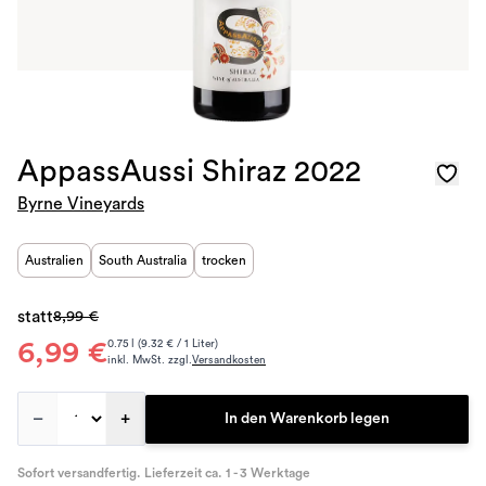
AppassAussi Shiraz 2022
Byrne Vineyards
Australien
South Australia
trocken
statt
8,99 €
6,99 €
0.75 l (9.32 € / 1 Liter)
inkl. MwSt. zzgl.
Versandkosten
–
+
In den Warenkorb legen
Sofort versandfertig. Lieferzeit ca. 1 - 3 Werktage