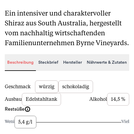
Ein intensiver und charaktervoller
Shiraz aus South Australia, hergestellt
vom nachhaltig wirtschaftenden
Familienunternehmen Byrne Vineyards.
Beschreibung
Steckbrief
Hersteller
Nährwerte & Zutaten
Beschreibung
Geschmack
würzig
schokoladig
Ausbau
Edelstahltank
Alkohol
14,5 %
Restsüße
5,4 g/l
Wenig
Viel