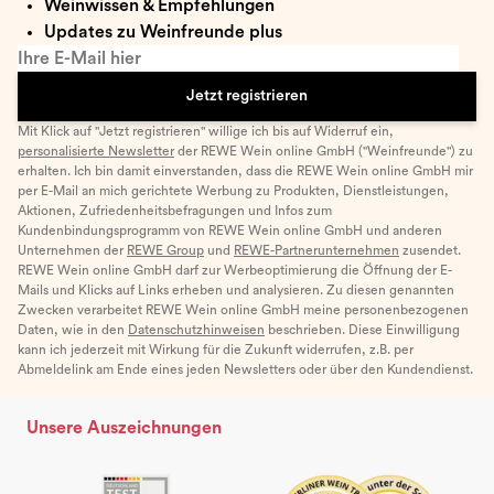
Weinwissen & Empfehlungen
Updates zu Weinfreunde plus
Ihre E-Mail hier
Jetzt registrieren
Mit Klick auf "Jetzt registrieren" willige ich bis auf Widerruf ein,
personalisierte Newsletter
der REWE Wein online GmbH ("Weinfreunde") zu
erhalten. Ich bin damit einverstanden, dass die REWE Wein online GmbH mir
per E-Mail an mich gerichtete Werbung zu Produkten, Dienstleistungen,
Aktionen, Zufriedenheitsbefragungen und Infos zum
Kundenbindungsprogramm von REWE Wein online GmbH und anderen
Unternehmen der
REWE Group
und
REWE-Partnerunternehmen
zusendet.
REWE Wein online GmbH darf zur Werbeoptimierung die Öffnung der E-
Mails und Klicks auf Links erheben und analysieren. Zu diesen genannten
Zwecken verarbeitet REWE Wein online GmbH meine personenbezogenen
Daten, wie in den
Datenschutzhinweisen
beschrieben. Diese Einwilligung
kann ich jederzeit mit Wirkung für die Zukunft widerrufen, z.B. per
Abmeldelink am Ende eines jeden Newsletters oder über den Kundendienst.
Unsere Auszeichnungen