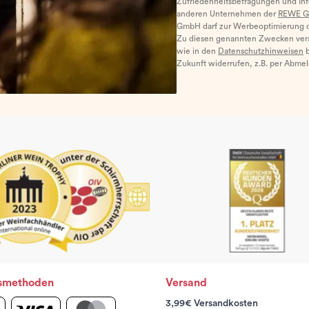
Zufriedenheitsbefragungen und I
anderen Unternehmen der
REWE G
GmbH darf zur Werbeoptimierung di
Zu diesen genannten Zwecken ver
wie in den
Datenschutzhinweisen
b
Zukunft widerrufen, z.B. per Abme
smethoden
Versand
3,99€ Versandkosten