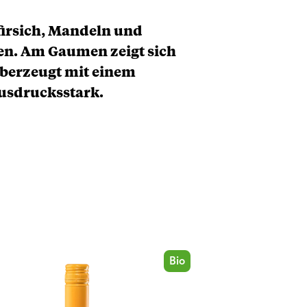
firsich, Mandeln und
den. Am Gaumen zeigt sich
überzeugt mit einem
usdrucksstark.
Bio