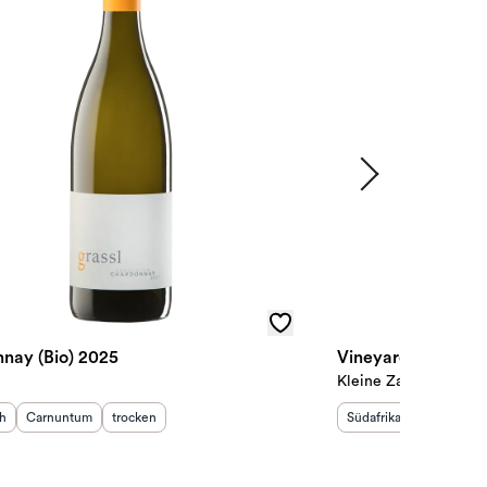
nay (Bio) 2025
Vineyard Selectio
Kleine Zalze
sland
Herkunftsregion
:
Geschmack
:
:
Herkunftsland
Herkunftsr
:
ch
Carnuntum
trocken
Südafrika
Coastal Re