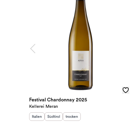
Festival Chardonnay 2025
Kellerei Meran
Herkunftsland
Herkunftsregion
:
Geschmack
:
:
Italien
Südtirol
trocken