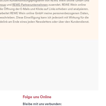
nfos zum Kundenbindungsprogramm von REWE Wein online GmbH und
roup
und
REWE-Partnerunternehmen
zusendet. REWE Wein online
e Öffnung der E-Mails und Klicks auf Links erheben und analysieren.
arbeitet REWE Wein online GmbH meine personenbezogenen Daten,
eschrieben. Diese Einwilligung kann ich jederzeit mit Wirkung für die
ldelink am Ende eines jeden Newsletters oder über den Kundendienst.
Folge uns Online
Bleibe mit uns verbunden: