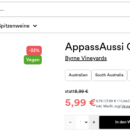
Spitzenweine
AppassAussi 
-33%
Byrne Vineyards
Vegan
Australien
South Australia
statt
8,99 €
5,99 €
0.75 l (7.99 € / 1 Liter)
inkl. MwSt. zzgl.
Vers
–
+
In den 