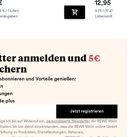
€
12,95 €
3 € / 1 Liter)
0.75 l (17.27 € / 1 Liter)
telangaben
Lebensmittelangaben
zufügen
Zum Warenkorb hinzufügen
tter anmelden und
5€
ichern
abonnieren und Vorteile genießen:
en
ungen
e plus
Jetzt registrieren
llige ich bis auf Widerruf ein,
personalisierte Newsletter
der REWE Wein
halten. Ich bin damit einverstanden, dass die REWE Wein online GmbH
Werbung zu Produkten, Dienstleistungen, Aktionen,