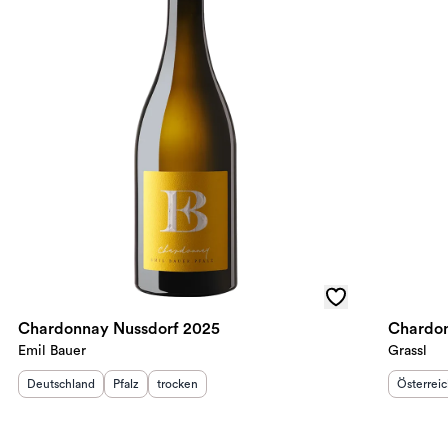
Chardonnay Nussdorf 2025
Chardon
Emil Bauer
Grassl
Herkunftsland
:
Herkunftsregion
Geschmack
:
:
Herkunft
Deutschland
Pfalz
trocken
Österrei