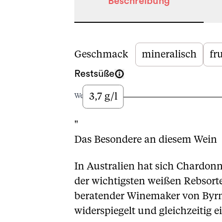
Beschreibung
Beschreibung
Geschmack
mineralisch
fr
Restsüße
3,7 g/l
Wenig
"
Das Besondere an diesem Wein
In Australien hat sich Chardonn
der wichtigsten weißen Rebsorte
beratender Winemaker von Byrne
widerspiegelt und gleichzeitig 