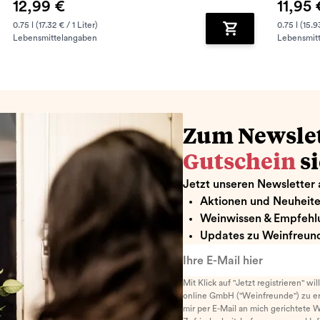
12,99 €
11,95 
0.75 l (17.32 € / 1 Liter)
0.75 l (15.9
Lebensmittelangaben
Lebensmit
renkorb hinzufügen
Zum Warenkorb hin
Zum Newsle
Gutschein
s
Jetzt unseren Newsletter 
Aktionen und Neuheit
Weinwissen & Empfehl
Updates zu Weinfreund
Ihre E-Mail hier
Mit Klick auf "Jetzt registrieren" wi
online GmbH ("Weinfreunde") zu er
mir per E-Mail an mich gerichtete 