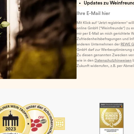
Updates zu Weinfreund
Ihre E-Mail hier
Mit Klick auf "Jetzt registrieren" wi
online GmbH ("Weinfreunde") zu er
mir per E-Mail an mich gerichtete 
Zufriedenheitsbefragungen und I
anderen Unternehmen der
REWE G
GmbH darf zur Werbeoptimierung di
Zu diesen genannten Zwecken ver
wie in den
Datenschutzhinweisen
b
Zukunft widerrufen, z.B. per Abme