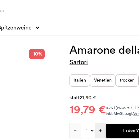
Spitzenweine
Amarone della
-10%
Sartori
Italien
Venetien
trocken
statt
21,90 €
19,79 €
0.75 l (26.39 € / 1 Li
inkl. MwSt. zzgl.
Ver
–
+
In den 