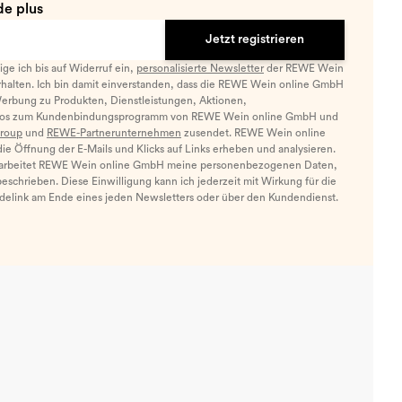
e plus
Jetzt registrieren
llige ich bis auf Widerruf ein,
personalisierte Newsletter
der REWE Wein
halten. Ich bin damit einverstanden, dass die REWE Wein online GmbH
Werbung zu Produkten, Dienstleistungen, Aktionen,
nfos zum Kundenbindungsprogramm von REWE Wein online GmbH und
roup
und
REWE-Partnerunternehmen
zusendet. REWE Wein online
e Öffnung der E-Mails und Klicks auf Links erheben und analysieren.
arbeitet REWE Wein online GmbH meine personenbezogenen Daten,
eschrieben. Diese Einwilligung kann ich jederzeit mit Wirkung für die
ldelink am Ende eines jeden Newsletters oder über den Kundendienst.