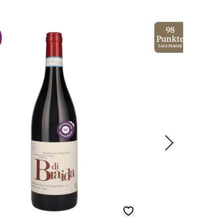
98
Punkte
Luca Maroni