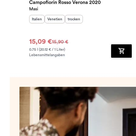
Campofiorin Rosso Verona 2020
Masi
Herkunftsland
Herkunftsregion
:
Geschmack
:
:
Italien
Venetien
trocken
15,09 €
15,90 €
0.75 l (20.12 € / 1 Liter)
Lebensmittelangaben
Zum Wa