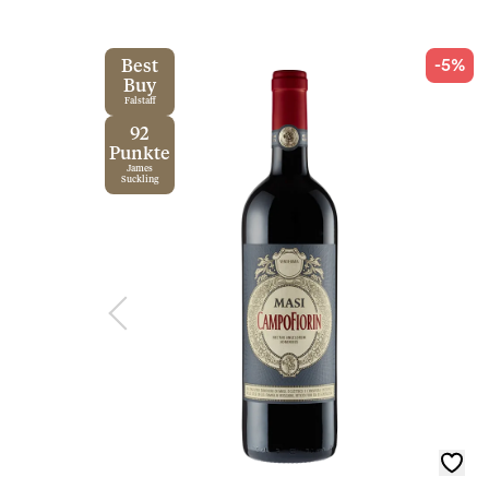
-5%
Best
Buy
Falstaff
92
Punkte
James
Suckling