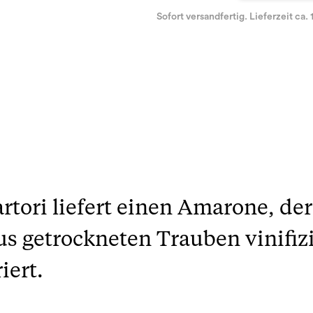
Sofort versandfertig. Lieferzeit ca. 
rtori liefert einen Amarone, de
s getrockneten Trauben vinifiz
iert.