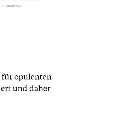
1 - 3 Werktage
r für opulenten
iert und daher