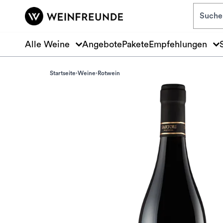
Zum Hauptinhalt springen
Alle Weine
Angebote
Pakete
Empfehlungen
Startseite
Weine
Rotwein