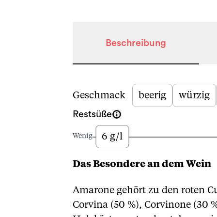
Beschreibung
Beschreibung
Geschmack
beerig
würzig
Restsüße
6 g/l
Wenig
Das Besondere an dem Wein
Amarone gehört zu den roten Cu
Corvina (50 %), Corvinone (30 %