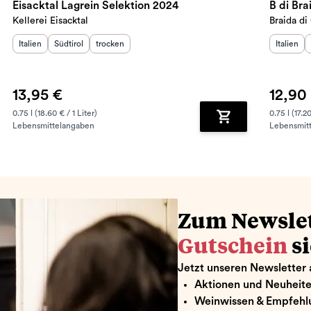
Eisacktal Lagrein Selektion 2024
B di Br
Kellerei Eisacktal
Braida d
Herkunftsland
Herkunftsregion
:
Geschmack
:
:
Herkunft
Italien
Südtirol
trocken
Italien
13,95 €
12,90
0.75 l (18.60 € / 1 Liter)
0.75 l (17.20
Lebensmittelangaben
Lebensmit
renkorb hinzufügen
Zum Warenkorb hin
Zum Newsle
Gutschein
s
Jetzt unseren Newsletter 
Aktionen und Neuheit
Weinwissen & Empfehl