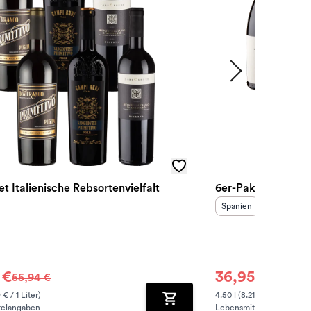
t Italienische Rebsortenvielfalt
6er-Paket Spanisc
sland
:
Herkunftsland
:
Spanien
 €
36,95 €
55,94 €
46,10 €
 € / 1 Liter)
4.50 l (8.21 € / 1 Liter)
telangaben
Lebensmittelangaben