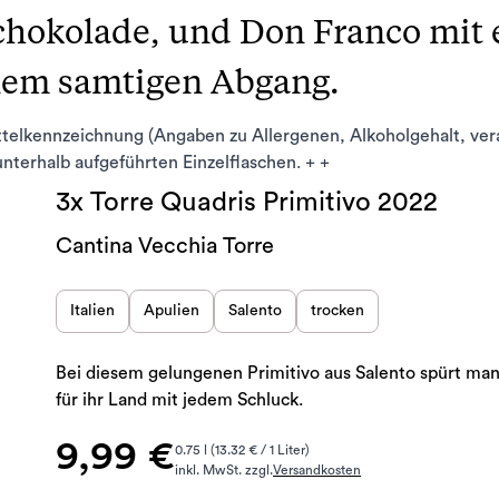
chokolade, und Don Franco mit 
inem samtigen Abgang.
ttelkennzeichnung (Angaben zu Allergenen, Alkoholgehalt, ve
 unterhalb aufgeführten Einzelflaschen. + +
3x Torre Quadris Primitivo 2022
Cantina Vecchia Torre
Italien
Apulien
Salento
trocken
Bei diesem gelungenen Primitivo aus Salento spürt man
für ihr Land mit jedem Schluck.
9,99 €
0.75 l (13.32 € / 1 Liter)
inkl. MwSt. zzgl.
Versandkosten