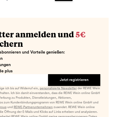
zufügen
Zum Warenkorb hinzufügen
tter anmelden und
5€
ichern
abonnieren und Vorteile genießen:
en
ungen
e plus
Jetzt registrieren
llige ich bis auf Widerruf ein,
personalisierte Newsletter
der REWE Wein
halten. Ich bin damit einverstanden, dass die REWE Wein online GmbH
Werbung zu Produkten, Dienstleistungen, Aktionen,
nfos zum Kundenbindungsprogramm von REWE Wein online GmbH und
roup
und
REWE-Partnerunternehmen
zusendet. REWE Wein online
e Öffnung der E-Mails und Klicks auf Links erheben und analysieren.
arbeitet REWE Wein online GmbH meine personenbezogenen Daten,