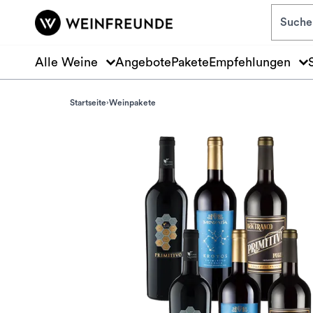
Zum Hauptinhalt springen
Alle Weine
Angebote
Pakete
Empfehlungen
Startseite
Weinpakete