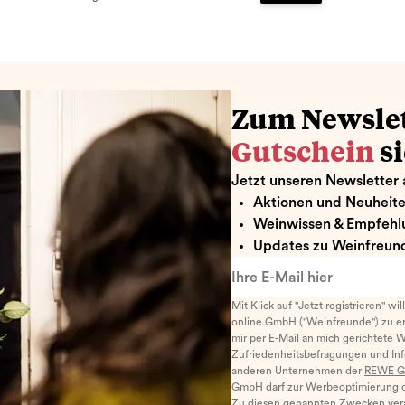
renkorb hinzufügen
Zum Warenkorb hin
Zum Newsle
Gutschein
s
Jetzt unseren Newsletter 
Aktionen und Neuheit
Weinwissen & Empfehl
Updates zu Weinfreund
Ihre E-Mail hier
Mit Klick auf "Jetzt registrieren" wi
online GmbH ("Weinfreunde") zu er
mir per E-Mail an mich gerichtete 
Zufriedenheitsbefragungen und I
anderen Unternehmen der
REWE G
GmbH darf zur Werbeoptimierung di
Zu diesen genannten Zwecken ver