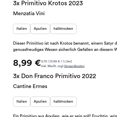
3x Primitivo Krotos 2023
Menzatia Vini
Italien
Apulien
halbtrocken
Dieser Primitivo ist nach Krotos benannt, einem Satyr d
genussfreudiges Wesen sicherlich Gefallen an diesem 
8,99 €
0.75 l (11.99 € / 1 Liter)
inkl. MwSt. zzgl.
Versandkosten
3x Don Franco Primitivo 2022
Cantine Ermes
Italien
Apulien
halbtrocken
Ein Primitivo aus Apulien, wie er sein soll! Fruchtig, w