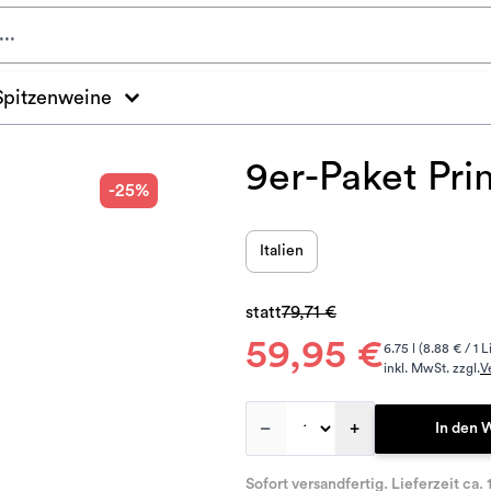
Spitzenweine
9er-Paket Pri
-25%
Italien
statt
79,71 €
59,95 €
6.75 l (8.88 € / 1 L
inkl. MwSt. zzgl.
V
–
+
In den 
Sofort versandfertig. Lieferzeit ca. 