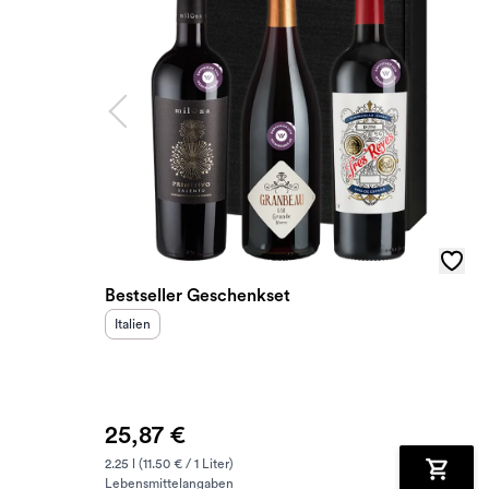
Bestseller Geschenkset
Herkunftsland
:
Italien
25,87 €
2.25 l (11.50 € / 1 Liter)
Lebensmittelangaben