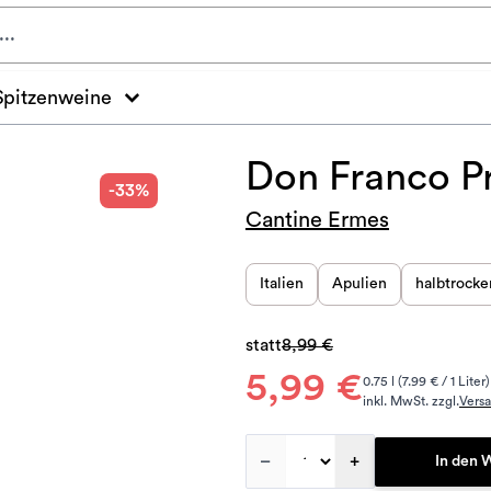
Spitzenweine
Don Franco Pr
-33%
Cantine Ermes
Italien
Apulien
halbtrocke
statt
8,99 €
5,99 €
0.75 l (7.99 € / 1 Liter)
inkl. MwSt. zzgl.
Vers
–
+
In den 