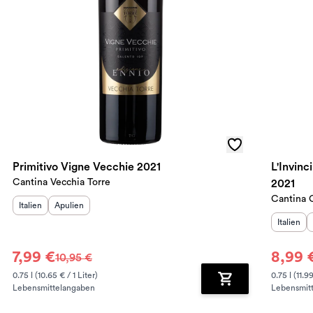
Primitivo Vigne Vecchie 2021
L'Invinc
Cantina Vecchia Torre
2021
Cantina 
Herkunftsland
Herkunftsregion
:
:
Italien
Apulien
Herkunft
Italien
7,99 €
8,99 
10,95 €
0.75 l (10.65 € / 1 Liter)
0.75 l (11.99
Lebensmittelangaben
Lebensmit
renkorb hinzufügen
Zum Warenkorb hin