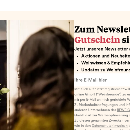
Zum Newsle
Gutschein
s
Jetzt unseren Newsletter 
Aktionen und Neuheit
Weinwissen & Empfehl
Updates zu Weinfreund
Ihre E-Mail hier
Mit Klick auf "Jetzt registrieren" wi
online GmbH ("Weinfreunde") zu er
mir per E-Mail an mich gerichtete 
Zufriedenheitsbefragungen und I
anderen Unternehmen der
REWE G
GmbH darf zur Werbeoptimierung di
Zu diesen genannten Zwecken ver
wie in den
Datenschutzhinweisen
b