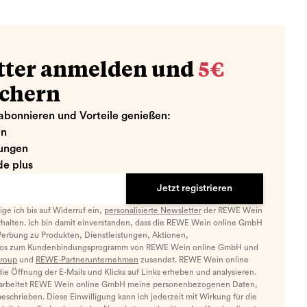
tter anmelden und
5€
ichern
abonnieren und Vorteile genießen:
en
ungen
e plus
Jetzt registrieren
llige ich bis auf Widerruf ein,
personalisierte Newsletter
der REWE Wein
halten. Ich bin damit einverstanden, dass die REWE Wein online GmbH
Werbung zu Produkten, Dienstleistungen, Aktionen,
nfos zum Kundenbindungsprogramm von REWE Wein online GmbH und
roup
und
REWE-Partnerunternehmen
zusendet. REWE Wein online
e Öffnung der E-Mails und Klicks auf Links erheben und analysieren.
arbeitet REWE Wein online GmbH meine personenbezogenen Daten,
eschrieben. Diese Einwilligung kann ich jederzeit mit Wirkung für die