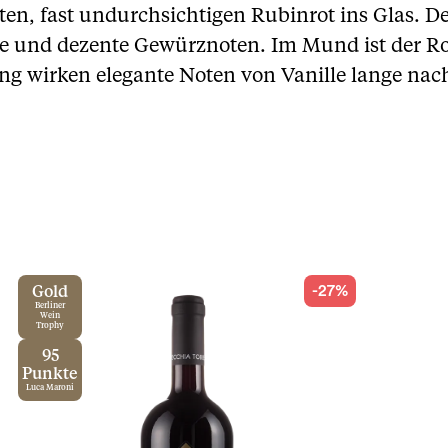
tten, fast undurchsichtigen Rubinrot ins Glas. De
re und dezente Gewürznoten. Im Mund ist der Ro
ng wirken elegante Noten von Vanille lange nac
-27%
Gold
Berliner
Wein
Trophy
95
Punkte
Luca Maroni