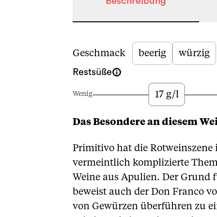
Beschreibung
Beschreibung
Geschmack
beerig
würzig
Restsüße
17 g/l
Wenig
Das Besondere an diesem We
Primitivo hat die Rotweinszene 
vermeintlich komplizierte Them
Weine aus Apulien. Der Grund fü
beweist auch der Don Franco vo
von Gewürzen überführen zu ei