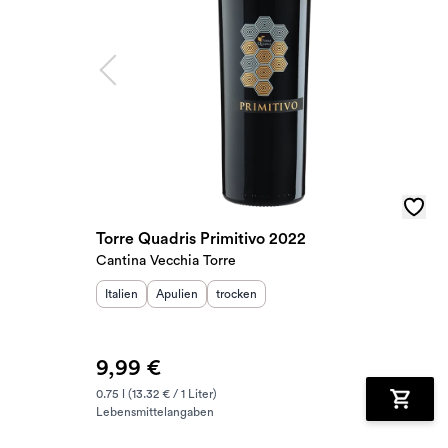
Torre Quadris Primitivo 2022
Cantina Vecchia Torre
Herkunftsland
Herkunftsregion
:
Geschmack
:
:
Italien
Apulien
trocken
9,99 €
0.75 l (13.32 € / 1 Liter)
Lebensmittelangaben
Zum Wa