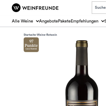
Zum Hauptinhalt springen
Alle Weine
Angebote
Pakete
Empfehlungen
Startseite
Weine
Rotwein
97
Punkte
Luca Maroni