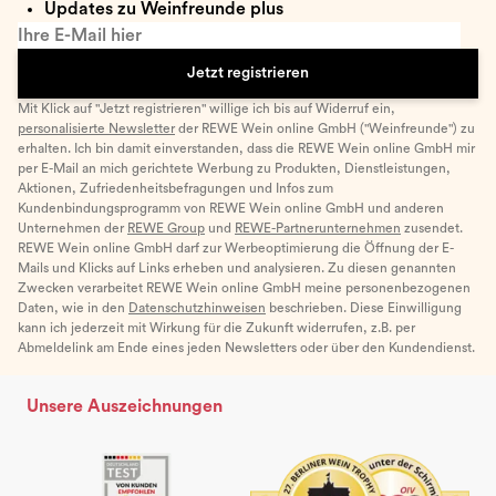
Updates zu Weinfreunde plus
Ihre E-Mail hier
Jetzt registrieren
Mit Klick auf "Jetzt registrieren" willige ich bis auf Widerruf ein,
personalisierte Newsletter
der REWE Wein online GmbH ("Weinfreunde") zu
erhalten. Ich bin damit einverstanden, dass die REWE Wein online GmbH mir
per E-Mail an mich gerichtete Werbung zu Produkten, Dienstleistungen,
Aktionen, Zufriedenheitsbefragungen und Infos zum
Kundenbindungsprogramm von REWE Wein online GmbH und anderen
Unternehmen der
REWE Group
und
REWE-Partnerunternehmen
zusendet.
REWE Wein online GmbH darf zur Werbeoptimierung die Öffnung der E-
Mails und Klicks auf Links erheben und analysieren. Zu diesen genannten
Zwecken verarbeitet REWE Wein online GmbH meine personenbezogenen
Daten, wie in den
Datenschutzhinweisen
beschrieben. Diese Einwilligung
kann ich jederzeit mit Wirkung für die Zukunft widerrufen, z.B. per
Abmeldelink am Ende eines jeden Newsletters oder über den Kundendienst.
Unsere Auszeichnungen