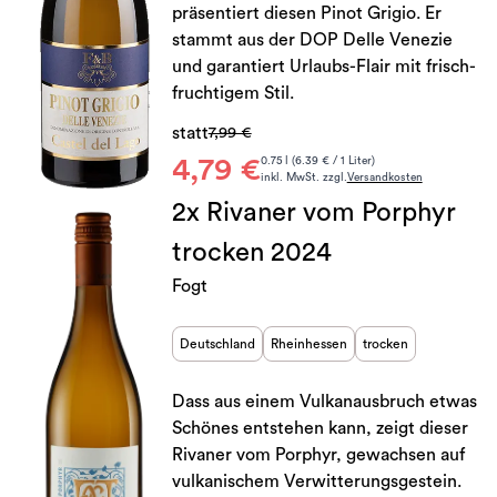
präsentiert diesen Pinot Grigio. Er
stammt aus der DOP Delle Venezie
und garantiert Urlaubs-Flair mit frisch-
fruchtigem Stil.
statt
7,99 €
4,79 €
0.75 l (6.39 € / 1 Liter)
inkl. MwSt. zzgl.
Versandkosten
2x Rivaner vom Porphyr
trocken 2024
Fogt
Deutschland
Rheinhessen
trocken
Dass aus einem Vulkanausbruch etwas
Schönes entstehen kann, zeigt dieser
Rivaner vom Porphyr, gewachsen auf
vulkanischem Verwitterungsgestein.