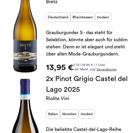
Bretz
Deutschland
Rheinhessen
trocken
Grauburgunder S - das steht für
Selektion, könnte aber auch für sublim
stehen. Denn er ist elegant und steht
über allen Mode-Grauburgundern.
13,95 €
0.75 l (18.60 € / 1 Liter)
inkl. MwSt. zzgl.
Versandkosten
2x Pinot Grigio Castel del
Lago 2025
Riolite Vini
Italien
Venetien
trocken
Die beliebte Castel-del-Lago-Reihe