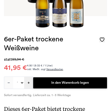
6er-Paket trockene
Weißweine
statt
59,94 €
41,95 €
4.50 l (9.32 € / 1 Liter)
inkl. MwSt. zzgl.
Versandkosten
–
+
In den Warenkorb legen
Sofort versandfertig. Lieferzeit ca. 1 - 3 Werktage
Dieses 6er-Paket bietet trockene