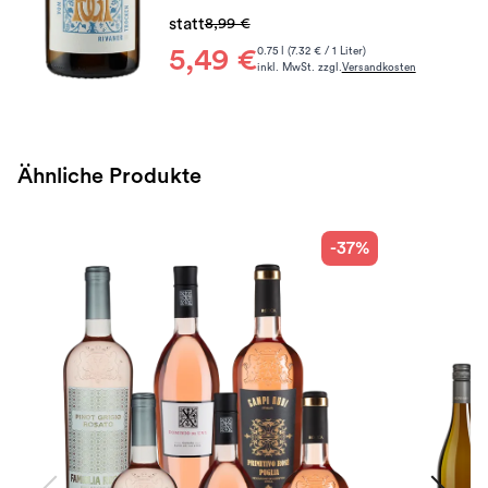
statt
8,99 €
5,49 €
0.75 l (7.32 € / 1 Liter)
inkl. MwSt. zzgl.
Versandkosten
Ähnliche Produkte
-37%