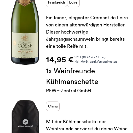
Frankreich
Loire
Ein feiner, eleganter Crémant de Loire
von einem altehrwürdigen Hersteller.
Dieser hochwertige
Jahrgangsschaumwein bringt bereits
eine tolle Reife mit.
14,95 €
0.75 l (19.93 € / 1 Liter)
inkl. MwSt. zzgl.
Versandkosten
1x Weinfreunde
Kühlmanschette
REWE-Zentral GmbH
China
Mit der Kühlmanschette der
Weinfreunde servierst du deine Weine