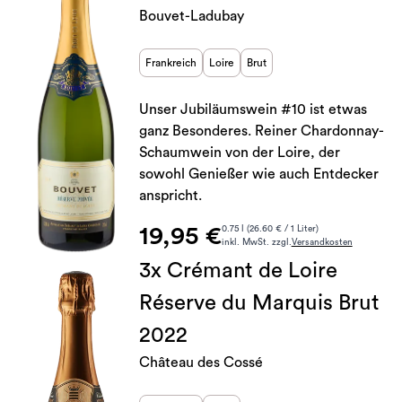
Bouvet-Ladubay
Frankreich
Loire
Brut
Unser Jubiläumswein #10 ist etwas
ganz Besonderes. Reiner Chardonnay-
Schaumwein von der Loire, der
sowohl Genießer wie auch Entdecker
anspricht.
19,95 €
0.75 l (26.60 € / 1 Liter)
inkl. MwSt. zzgl.
Versandkosten
3x Crémant de Loire
Réserve du Marquis Brut
2022
Château des Cossé