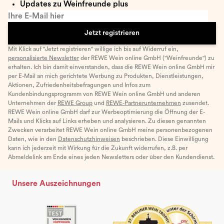
Updates zu Weinfreunde plus
Ihre E-Mail hier
Jetzt registrieren
Mit Klick auf "Jetzt registrieren" willige ich bis auf Widerruf ein,
personalisierte Newsletter
der REWE Wein online GmbH ("Weinfreunde") zu
erhalten. Ich bin damit einverstanden, dass die REWE Wein online GmbH mir
per E-Mail an mich gerichtete Werbung zu Produkten, Dienstleistungen,
Aktionen, Zufriedenheitsbefragungen und Infos zum
Kundenbindungsprogramm von REWE Wein online GmbH und anderen
Unternehmen der
REWE Group
und
REWE-Partnerunternehmen
zusendet.
REWE Wein online GmbH darf zur Werbeoptimierung die Öffnung der E-
Mails und Klicks auf Links erheben und analysieren. Zu diesen genannten
Zwecken verarbeitet REWE Wein online GmbH meine personenbezogenen
Daten, wie in den
Datenschutzhinweisen
beschrieben. Diese Einwilligung
kann ich jederzeit mit Wirkung für die Zukunft widerrufen, z.B. per
Abmeldelink am Ende eines jeden Newsletters oder über den Kundendienst.
Unsere Auszeichnungen