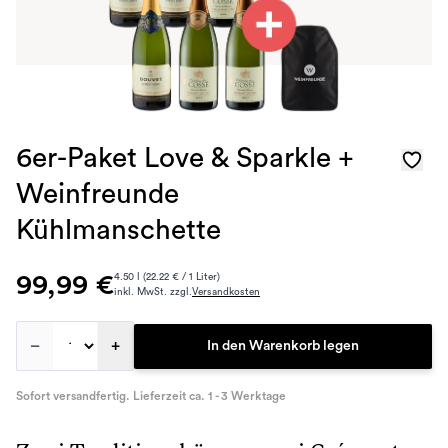
6er-Paket Love & Sparkle +
Weinfreunde
Kühlmanschette
99,99 €
4.50 l (22.22 € / 1 Liter)
inkl. MwSt. zzgl.
Versandkosten
–
+
In den Warenkorb legen
Sofort versandfertig. Lieferzeit ca. 1 - 3 Werktage