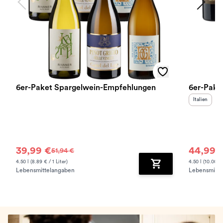
6er-Paket Spargelwein-Empfehlungen
6er-Pake
Herkunftslan
Italien
39,99 €
44,99 
51,94 €
4.50 l (8.89 € / 1 Liter)
4.50 l (10.00 € 
Lebensmittelangaben
Lebensmitte
Zum Warenkorb hinz