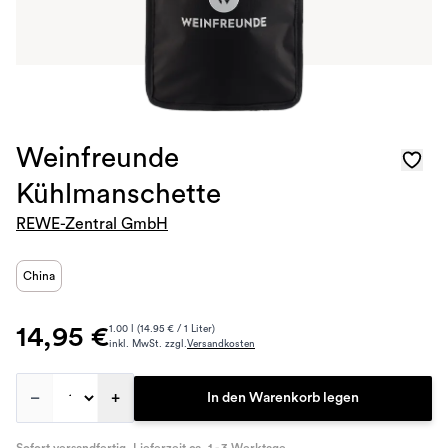
Weinfreunde
Kühlmanschette
REWE-Zentral GmbH
China
14,95 €
1.00 l (14.95 € / 1 Liter)
inkl. MwSt. zzgl.
Versandkosten
–
+
In den Warenkorb legen