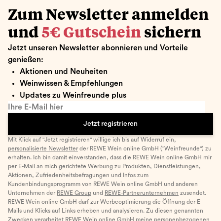
Zum Newsletter anmelden
und
5€ Gutschein
sichern
Jetzt unseren Newsletter abonnieren und Vorteile
genießen:
Aktionen und Neuheiten
Weinwissen & Empfehlungen
Updates zu Weinfreunde plus
Ihre E-Mail hier
Jetzt registrieren
Mit Klick auf "Jetzt registrieren" willige ich bis auf Widerruf ein,
personalisierte Newsletter
der REWE Wein online GmbH ("Weinfreunde") zu
erhalten. Ich bin damit einverstanden, dass die REWE Wein online GmbH mir
per E-Mail an mich gerichtete Werbung zu Produkten, Dienstleistungen,
Aktionen, Zufriedenheitsbefragungen und Infos zum
Kundenbindungsprogramm von REWE Wein online GmbH und anderen
Unternehmen der
REWE Group
und
REWE-Partnerunternehmen
zusendet.
REWE Wein online GmbH darf zur Werbeoptimierung die Öffnung der E-
Mails und Klicks auf Links erheben und analysieren. Zu diesen genannten
Zwecken verarbeitet REWE Wein online GmbH meine personenbezogenen