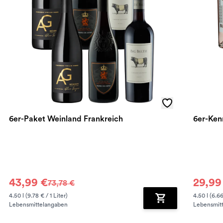
6er-Paket Weinland Frankreich
6er-Ken
43,99 €
29,99
73,78 €
4.50 l (9.78 € / 1 Liter)
4.50 l (6.66
Lebensmittelangaben
Lebensmit
renkorb hinzufügen
Zum Warenkorb hin