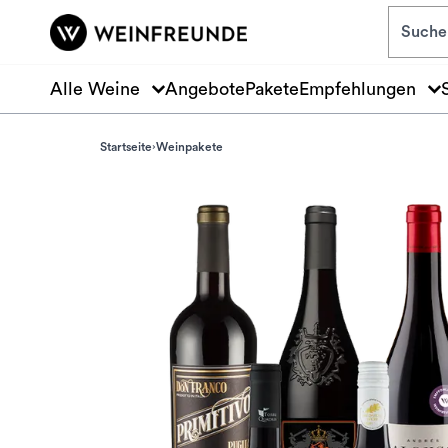
Zum Hauptinhalt springen
Alle Weine
Angebote
Pakete
Empfehlungen
Startseite
Weinpakete