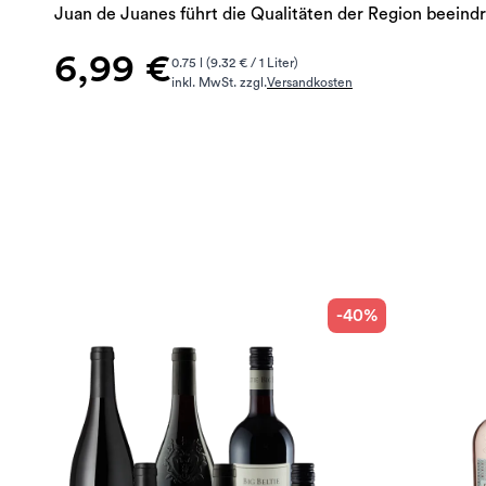
Juan de Juanes führt die Qualitäten der Region beeind
6,99 €
0.75 l (9.32 € / 1 Liter)
inkl. MwSt. zzgl.
Versandkosten
-40%