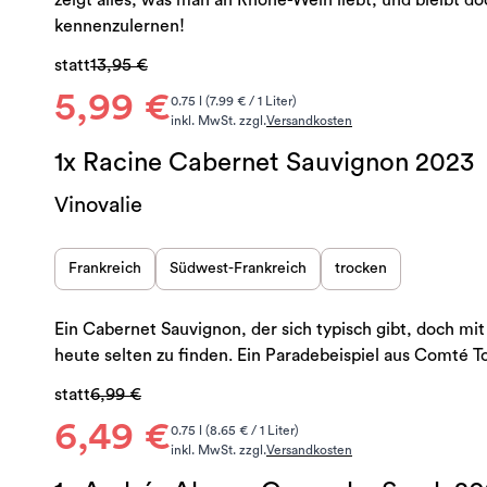
zeigt alles, was man an Rhône-Wein liebt, und bleibt d
kennenzulernen!
statt
13,95 €
5,99 €
0.75 l (7.99 € / 1 Liter)
inkl. MwSt. zzgl.
Versandkosten
1x Racine Cabernet Sauvignon 2023
Vinovalie
Frankreich
Südwest-Frankreich
trocken
Ein Cabernet Sauvignon, der sich typisch gibt, doch mi
heute selten zu finden. Ein Paradebeispiel aus Comté T
statt
6,99 €
6,49 €
0.75 l (8.65 € / 1 Liter)
inkl. MwSt. zzgl.
Versandkosten