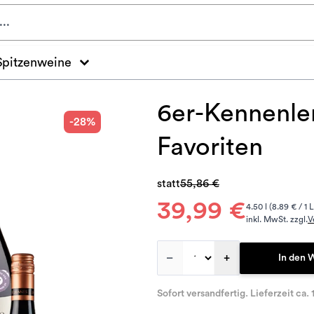
Spitzenweine
6er-Kennenle
-28%
Favoriten
statt
55,86 €
39,99 €
4.50 l (8.89 € / 1 L
inkl. MwSt. zzgl.
V
–
+
In den 
Sofort versandfertig. Lieferzeit ca. 