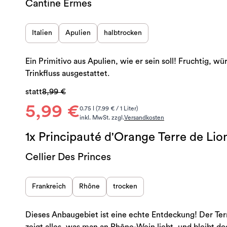
Cantine Ermes
Italien
Apulien
halbtrocken
Ein Primitivo aus Apulien, wie er sein soll! Fruchtig, w
Trinkfluss ausgestattet.
statt
8,99 €
5,99 €
0.75 l (7.99 € / 1 Liter)
inkl. MwSt. zzgl.
Versandkosten
1x Principauté d'Orange Terre de Lio
Cellier Des Princes
Frankreich
Rhône
trocken
Dieses Anbaugebiet ist eine echte Entdeckung! Der Ter