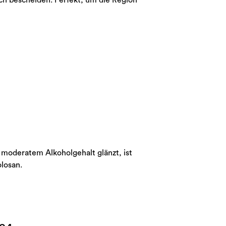
och bescheiden. Perfekt, um die Region
t moderatem Alkoholgehalt glänzt, ist
olosan.