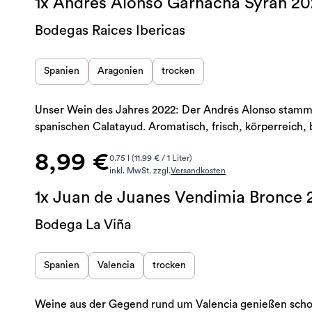
1x Andrés Alonso Garnacha Syrah 2
Bodegas Raices Ibericas
Spanien
Aragonien
trocken
Unser Wein des Jahres 2022: Der Andrés Alonso stamm
spanischen Calatayud. Aromatisch, frisch, körperreich,
8,99 €
0.75 l (11.99 € / 1 Liter)
inkl. MwSt. zzgl.
Versandkosten
1x Juan de Juanes Vendimia Bronce
Bodega La Viña
Spanien
Valencia
trocken
Weine aus der Gegend rund um Valencia genießen schon