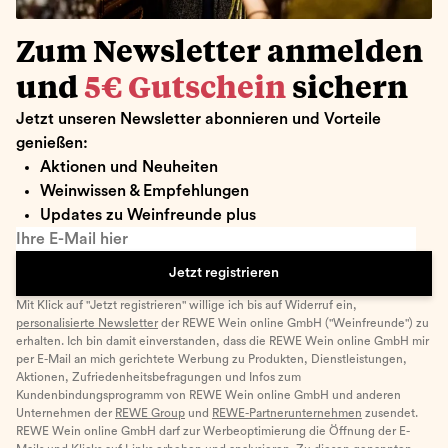
Zum Newsletter anmelden
und
5€ Gutschein
sichern
Jetzt unseren Newsletter abonnieren und Vorteile
genießen:
Aktionen und Neuheiten
Weinwissen & Empfehlungen
Updates zu Weinfreunde plus
Ihre E-Mail hier
Jetzt registrieren
Mit Klick auf "Jetzt registrieren" willige ich bis auf Widerruf ein,
personalisierte Newsletter
der REWE Wein online GmbH ("Weinfreunde") zu
erhalten. Ich bin damit einverstanden, dass die REWE Wein online GmbH mir
per E-Mail an mich gerichtete Werbung zu Produkten, Dienstleistungen,
Aktionen, Zufriedenheitsbefragungen und Infos zum
Kundenbindungsprogramm von REWE Wein online GmbH und anderen
Unternehmen der
REWE Group
und
REWE-Partnerunternehmen
zusendet.
REWE Wein online GmbH darf zur Werbeoptimierung die Öffnung der E-