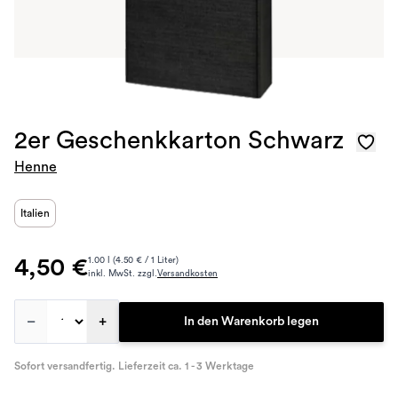
2er Geschenkkarton Schwarz
Henne
Italien
4,50 €
1.00 l (4.50 € / 1 Liter)
inkl. MwSt. zzgl.
Versandkosten
–
+
In den Warenkorb legen
Sofort versandfertig. Lieferzeit ca. 1 - 3 Werktage