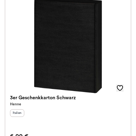
Auszeichnungen
Alkoholfrei
Im Rewe Handel erhältlich
3er Geschenkkarton Schwarz
Henne
Herkunftsland
:
Italien