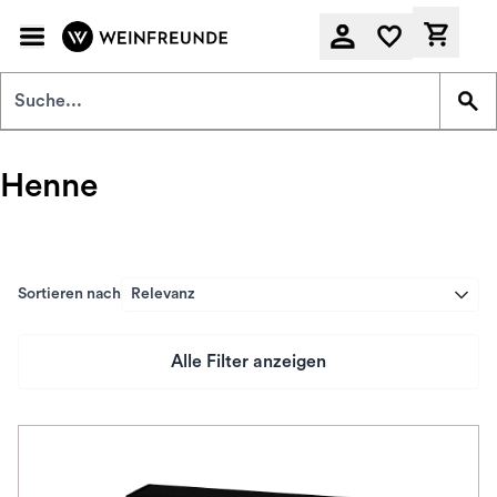
Zum Hauptinhalt springen
Derzeit
Henne
Sortieren nach
Relevanz
Alle Filter anzeigen
Preis
Herkunftsland