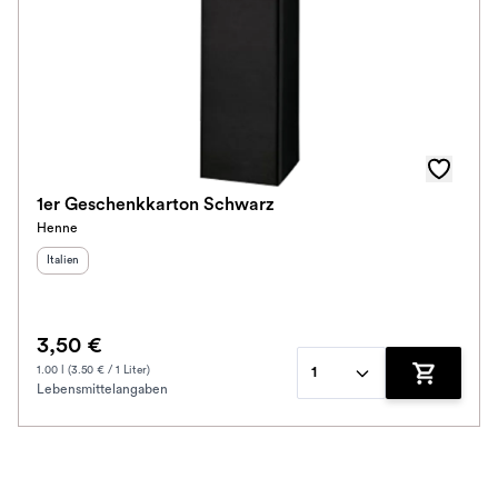
1er Geschenkkarton Schwarz
Henne
Herkunftsland
:
Italien
3,50 €
1.00 l (3.50 € / 1 Liter)
1
Lebensmittelangaben
Zum Waren