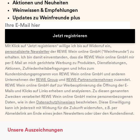
Aktionen und Neuheiten
Weinwissen & Empfehlungen
Updates zu Weinfreunde plus
Ihre E-Mail hier
Jetzt registrieren
Mit Klick auf "Jetzt registrieren" willige ich bis auf Widerruf ein,
personalisierte Newsletter
der REWE Wein online GmbH ("Weinfreunde") zu
erhalten. Ich bin damit einverstanden, dass die REWE Wein online GmbH mir
per E-Mail an mich gerichtete Werbung zu Produkten, Dienstleistungen,
Aktionen, Zufriedenheitsbefragungen und Infos zum
Kundenbindungsprogramm von REWE Wein online GmbH und anderen
Unternehmen der
REWE Group
und
REWE-Partnerunternehmen
zusendet.
REWE Wein online GmbH darf zur Werbeoptimierung die Öffnung der E-
Mails und Klicks auf Links erheben und analysieren. Zu diesen genannten
Zwecken verarbeitet REWE Wein online GmbH meine personenbezogenen
Daten, wie in den
Datenschutzhinweisen
beschrieben. Diese Einwilligung
kann ich jederzeit mit Wirkung für die Zukunft widerrufen, z.B. per
Abmeldelink am Ende eines jeden Newsletters oder über den Kundendienst.
Unsere Auszeichnungen