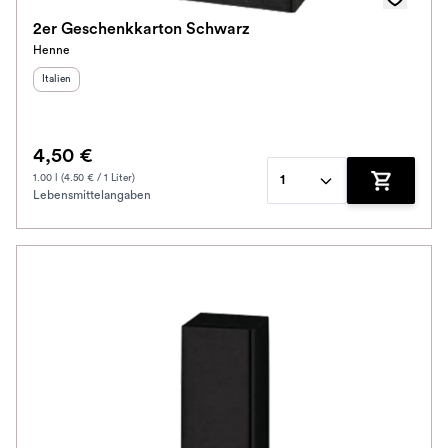
2er Geschenkkarton Schwarz
Henne
Herkunftsland
:
Italien
4,50 €
1.00 l (4.50 € / 1 Liter)
1
Lebensmittelangaben
Zum Waren