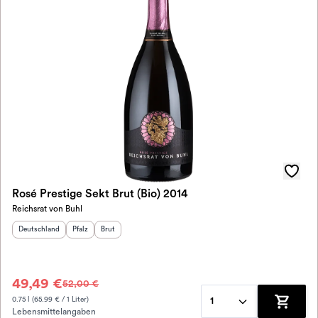
Rosé Prestige Sekt Brut (Bio) 2014
Reichsrat von Buhl
Herkunftsland
:
Herkunftsregion
Geschmack
:
:
Deutschland
Pfalz
Brut
49,49 €
52,00 €
0.75 l (65.99 € / 1 Liter)
1
Lebensmittelangaben
Zum War