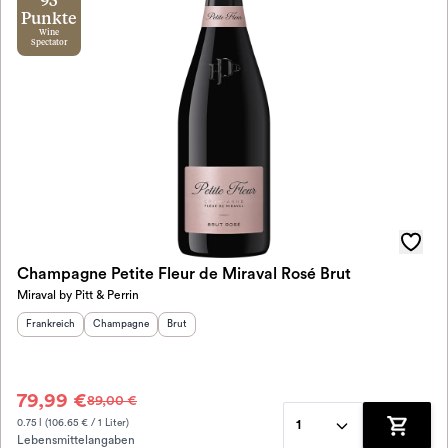
93
Punkte
Wine
Spectator
Champagne Petite Fleur de Miraval Rosé Brut
Miraval by Pitt & Perrin
Herkunftsland
:
Herkunftsregion
Geschmack
:
:
Frankreich
Champagne
Brut
79,99 €
89,00 €
0.75 l (106.65 € / 1 Liter)
1
Lebensmittelangaben
Zum War