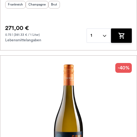
Herkunftsland
:
Herkunftsregion
Geschmack
:
:
Frankreich
Champagne
Brut
271,00 €
0.75 l (361.33 € / 1 Liter)
1
Lebensmittelangaben
Zum War
-40%