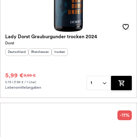
Lady Dorst Grauburgunder trocken 2024
Dorst
Herkunftsland
:
Herkunftsregion
:
Geschmack
:
Deutschland
Rheinhessen
trocken
5,99 €
9,99 €
0.75 l (7.99 € / 1 Liter)
1
Lebensmittelangaben
Zum War
-11%