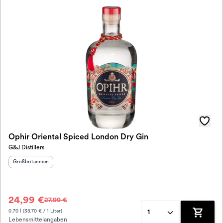
Ophir Oriental Spiced London Dry Gin
G&J Distillers
Herkunftsland
:
Großbritannien
24,99 €
27,99 €
0.70 l (35.70 € / 1 Liter)
1
Lebensmittelangaben
Zum War