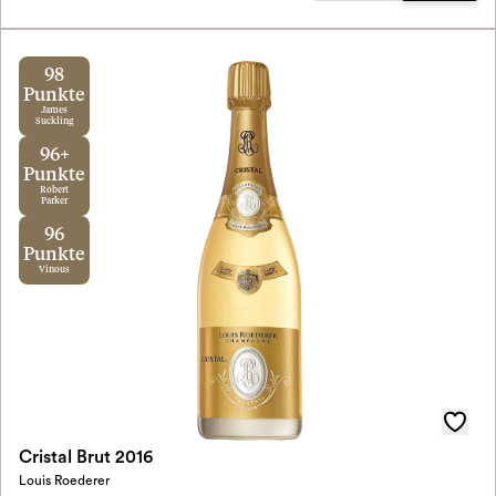
98
Punkte
James
Suckling
96+
Punkte
Robert
Parker
96
Punkte
Vinous
Cristal Brut 2016
Louis Roederer