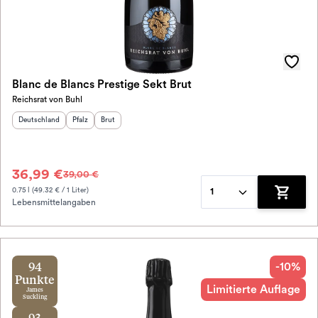
Blanc de Blancs Prestige Sekt Brut
Reichsrat von Buhl
Herkunftsland
:
Herkunftsregion
Geschmack
:
:
Deutschland
Pfalz
Brut
36,99 €
39,00 €
0.75 l (49.32 € / 1 Liter)
1
Lebensmittelangaben
Zum War
-10%
94
Punkte
Limitierte Auflage
James
Suckling