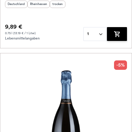
Herkunftsland
:
Herkunftsregion
:
Geschmack
:
Deutschland
Rheinhessen
trocken
9,89 €
0.75 l (13.19 € / 1 Liter)
1
Lebensmittelangaben
Zum War
-5%