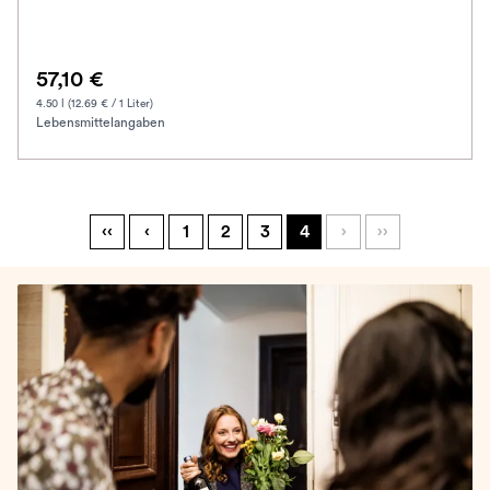
57,10 €
4.50 l (12.69 € / 1 Liter)
Lebensmittelangaben
‹‹
‹
1
2
3
4
›
››