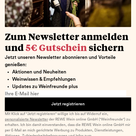
Zum Newsletter anmelden
und
5€ Gutschein
sichern
Jetzt unseren Newsletter abonnieren und Vorteile
genießen:
Aktionen und Neuheiten
Weinwissen & Empfehlungen
Updates zu Weinfreunde plus
Ihre E-Mail hier
Jetzt registrieren
Mit Klick auf "Jetzt registrieren" willige ich bis auf Widerruf ein,
personalisierte Newsletter
der REWE Wein online GmbH ("Weinfreunde") zu
erhalten. Ich bin damit einverstanden, dass die REWE Wein online GmbH mir
per E-Mail an mich gerichtete Werbung zu Produkten, Dienstleistungen,
Aktionen, Zufriedenheitsbefragungen und Infos zum