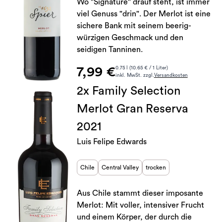
Wo "Signature" drauf steht, ist immer
viel Genuss "drin". Der Merlot ist eine
sichere Bank mit seinem beerig-
würzigen Geschmack und den
seidigen Tanninen.
7,99 €
0.75 l (10.65 € / 1 Liter)
inkl. MwSt. zzgl.
Versandkosten
2x Family Selection
Merlot Gran Reserva
2021
Luis Felipe Edwards
Chile
Central Valley
trocken
Aus Chile stammt dieser imposante
Merlot: Mit voller, intensiver Frucht
und einem Körper, der durch die