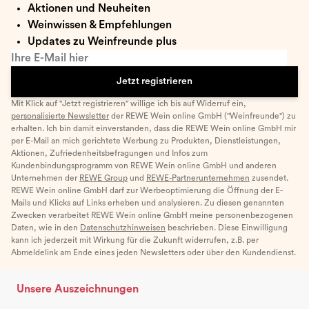
Aktionen und Neuheiten
Weinwissen & Empfehlungen
Updates zu Weinfreunde plus
Ihre E-Mail hier
Jetzt registrieren
Mit Klick auf "Jetzt registrieren" willige ich bis auf Widerruf ein,
personalisierte Newsletter
der REWE Wein online GmbH ("Weinfreunde") zu
erhalten. Ich bin damit einverstanden, dass die REWE Wein online GmbH mir
per E-Mail an mich gerichtete Werbung zu Produkten, Dienstleistungen,
Aktionen, Zufriedenheitsbefragungen und Infos zum
Kundenbindungsprogramm von REWE Wein online GmbH und anderen
Unternehmen der
REWE Group
und
REWE-Partnerunternehmen
zusendet.
REWE Wein online GmbH darf zur Werbeoptimierung die Öffnung der E-
Mails und Klicks auf Links erheben und analysieren. Zu diesen genannten
Zwecken verarbeitet REWE Wein online GmbH meine personenbezogenen
Daten, wie in den
Datenschutzhinweisen
beschrieben. Diese Einwilligung
kann ich jederzeit mit Wirkung für die Zukunft widerrufen, z.B. per
Abmeldelink am Ende eines jeden Newsletters oder über den Kundendienst.
Unsere Auszeichnungen