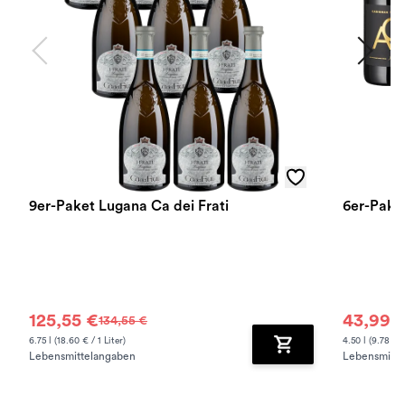
9er-Paket Lugana Ca dei Frati
6er-Pake
125,55 €
43,99 
134,55 €
6.75 l (18.60 € / 1 Liter)
4.50 l (9.78 € /
Lebensmittelangaben
Lebensmitte
Zum Warenkorb hinz