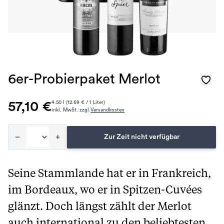
6er-Probierpaket Merlot
57,10 €
4.50 l (12.69 € / 1 Liter)
inkl. MwSt. zzgl.
Versandkosten
–
+
Zur Zeit nicht verfügbar
Seine Stammlande hat er in Frankreich,
im Bordeaux, wo er in Spitzen-Cuvées
glänzt. Doch längst zählt der Merlot
auch international zu den beliebtesten