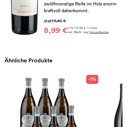
zwölfmonatige Reife im Holz enorm
kraftvoll daherkommt.
statt
11,80 €
8,99 €
0.75 l (11.99 € / 1 Liter)
inkl. MwSt. zzgl.
Versandkosten
Ähnliche Produkte
-7%