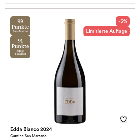
-5%
99
Punkte
Limitierte Auflage
Luca Maroni
91
Punkte
James
Suckling
Edda Bianco 2024
Cantine San Marzano