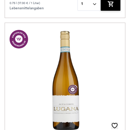
0.75 l (17.00 € / 1 Liter)
1
Lebensmittelangaben
Zum Waren