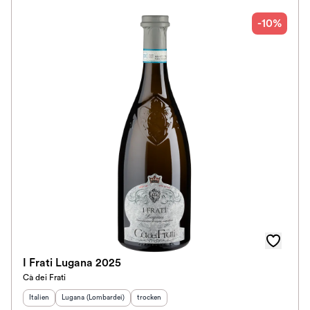
-10%
I Frati Lugana 2025
Cà dei Frati
Herkunftsland
Herkunftsregion
:
:
Geschmack
:
Italien
Lugana (Lombardei)
trocken