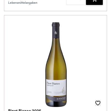
Lebensmittelangaben
Zum Waren