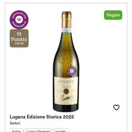
Vegan
91
Punkte
Falstaff
Lugana Edizione Storica 2025
Sartori
Herkunftsland
Herkunftsregion
:
:
Geschmack
:
Italien
Lugana (Venetien)
trocken