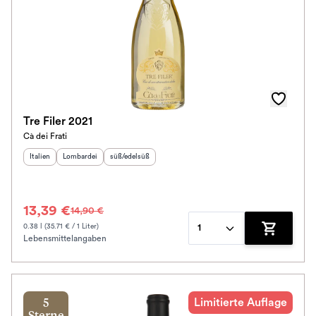
Tre Filer 2021
Cà dei Frati
Herkunftsland
Herkunftsregion
:
Geschmack
:
:
Italien
Lombardei
süß/edelsüß
13,39 €
14,90 €
0.38 l (35.71 € / 1 Liter)
1
Lebensmittelangaben
Zum Waren
Limitierte Auflage
5