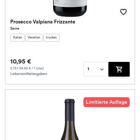
Awards
Farbe
Prosecco Valpiana Frizzante
Serre
Schmeckt zu
Herkunftsland
Herkunftsregion
:
Geschmack
:
:
Italien
Venetien
trocken
Bio / Vegan
10,95 €
Prickler Art
0.75 l (14.60 € / 1 Liter)
1
Lebensmittelangaben
Zum Waren
Schmeckt nach
Alkoholfrei
Limitierte Auflage
Jahrgang
Klassifikation
Ausbau