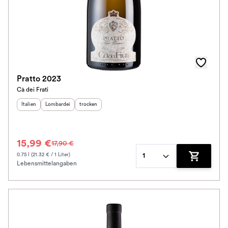
Pratto 2023
Cà dei Frati
Herkunftsland
Herkunftsregion
:
Geschmack
:
:
Italien
Lombardei
trocken
15,99 €
17,90 €
0.75 l (21.32 € / 1 Liter)
1
Lebensmittelangaben
Zum Waren