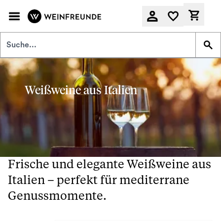
Zum Hauptinhalt springen
Derzeit
Weißweine aus Italien
Frische und elegante Weißweine aus
Italien – perfekt für mediterrane
Genussmomente.