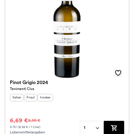
Pinot Grigio 2024
Tenimenti Civa
Herkunftsland
Herkunftsregion
:
Geschmack
:
:
Italien
Friaul
trocken
6,69 €
8,99 €
0.75 l (8.92 € / 1 Liter)
1
Lebensmittelangaben
Zum Waren