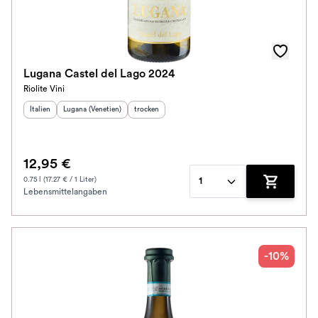
Lugana Castel del Lago 2024
Riolite Vini
Herkunftsland
Herkunftsregion
:
:
Geschmack
:
Italien
Lugana (Venetien)
trocken
12,95 €
0.75 l (17.27 € / 1 Liter)
1
Lebensmittelangaben
Zum Waren
-10%