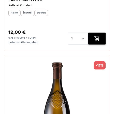
Pinot Bianco 2025
Kellerei Kurtatsch
Herkunftsland
Herkunftsregion
:
Geschmack
:
:
Italien
Südtirol
trocken
12,00 €
0.75 l (16.00 € / 1 Liter)
1
Lebensmittelangaben
Zum Waren
-11%