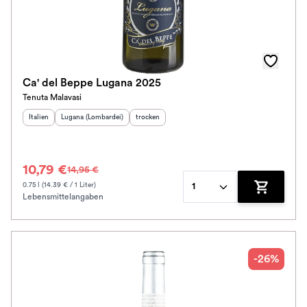
Ca' del Beppe Lugana 2025
Tenuta Malavasi
Herkunftsland
Herkunftsregion
:
:
Geschmack
:
Italien
Lugana (Lombardei)
trocken
10,79 €
14,95 €
0.75 l (14.39 € / 1 Liter)
1
Lebensmittelangaben
Zum Waren
-26%