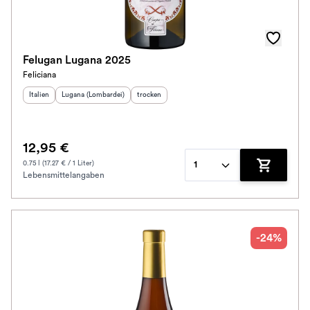
Felugan Lugana 2025
Feliciana
Herkunftsland
Herkunftsregion
:
:
Geschmack
:
Italien
Lugana (Lombardei)
trocken
12,95 €
0.75 l (17.27 € / 1 Liter)
1
Lebensmittelangaben
Zum Waren
-24%