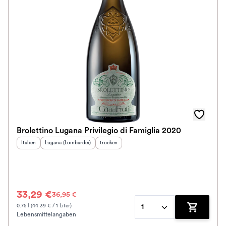
Brolettino Lugana Privilegio di Famiglia 2020
Herkunftsland
Herkunftsregion
:
:
Geschmack
:
Italien
Lugana (Lombardei)
trocken
33,29 €
36,95 €
0.75 l (44.39 € / 1 Liter)
1
Lebensmittelangaben
Zum Waren