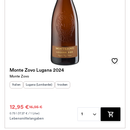
Monte Zovo Lugana 2024
Monte Zovo
Herkunftsland
Herkunftsregion
:
:
Geschmack
:
Italien
Lugana (Lombardei)
trocken
12,95 €
16,95 €
0.75 l (17.27 € / 1 Liter)
1
Lebensmittelangaben
Zum Waren