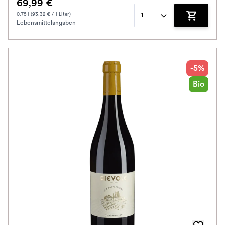
69,99 €
0.75 l (93.32 € / 1 Liter)
1
Lebensmittelangaben
Zum Waren
-5%
Bio