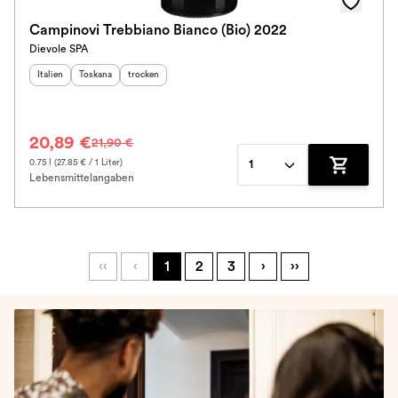
Campinovi Trebbiano Bianco (Bio) 2022
Dievole SPA
Herkunftsland
Herkunftsregion
:
Geschmack
:
:
Italien
Toskana
trocken
20,89 €
21,90 €
0.75 l (27.85 € / 1 Liter)
1
Lebensmittelangaben
Zum Waren
‹‹
‹
1
2
3
›
››