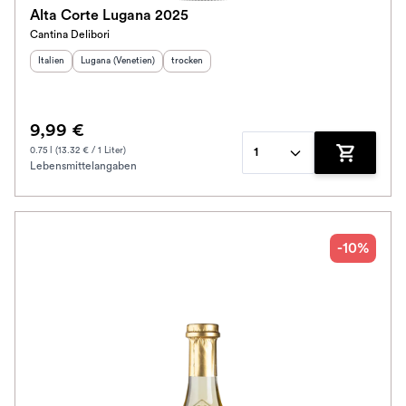
Alta Corte Lugana 2025
Cantina Delibori
Herkunftsland
Herkunftsregion
:
:
Geschmack
:
Italien
Lugana (Venetien)
trocken
9,99 €
0.75 l (13.32 € / 1 Liter)
1
Lebensmittelangaben
Zum Waren
-10%