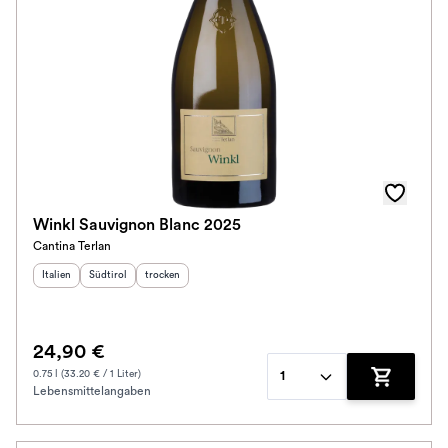
Im Rewe Handel erhältlich
Winkl Sauvignon Blanc 2025
Cantina Terlan
Herkunftsland
Herkunftsregion
:
Geschmack
:
:
Italien
Südtirol
trocken
24,90 €
0.75 l (33.20 € / 1 Liter)
1
Lebensmittelangaben
Zum Waren