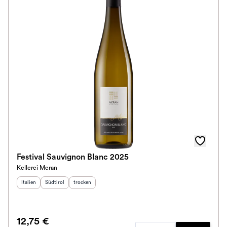
Festival Sauvignon Blanc 2025
Kellerei Meran
Herkunftsland
Herkunftsregion
:
Geschmack
:
:
Italien
Südtirol
trocken
12,75 €