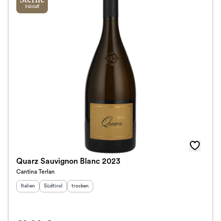
Sterne
Falstaff
Quarz Sauvignon Blanc 2023
Cantina Terlan
Herkunftsland
Herkunftsregion
:
Geschmack
:
:
Italien
Südtirol
trocken