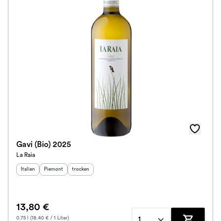
Gavi (Bio) 2025
La Raia
Herkunftsland
Herkunftsregion
:
Geschmack
:
:
Italien
Piemont
trocken
13,80 €
0.75 l (18.40 € / 1 Liter)
1