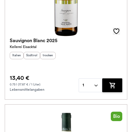
Sauvignon Blanc 2025
Kellerei Eisacktal
Herkunftsland
Herkunftsregion
:
Geschmack
:
:
Italien
Südtirol
trocken
13,40 €
0.75 l (17.87 € / 1 Liter)
1
Lebensmittelangaben
Zum Waren
Bio