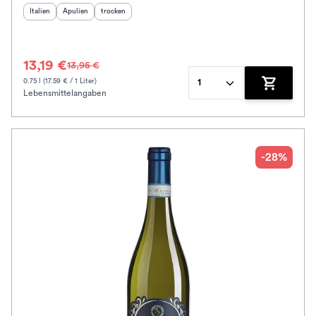
Herkunftsland
Herkunftsregion
:
Geschmack
:
:
Italien
Apulien
trocken
13,19 €
13,95 €
0.75 l (17.59 € / 1 Liter)
1
Lebensmittelangaben
Zum Waren
-28%