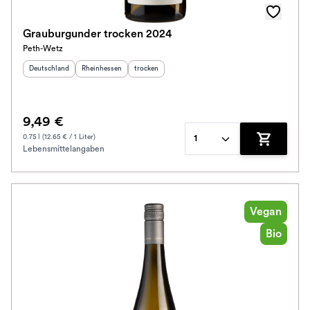
Grauburgunder trocken 2024
Peth-Wetz
Herkunftsland
:
Herkunftsregion
:
Geschmack
:
Deutschland
Rheinhessen
trocken
9,49 €
0.75 l (12.65 € / 1 Liter)
1
Lebensmittelangaben
Zum Waren
Vegan
Bio