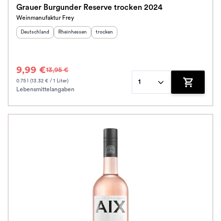
Grauer Burgunder Reserve trocken 2024
Weinmanufaktur Frey
Herkunftsland
:
Herkunftsregion
:
Geschmack
:
Deutschland
Rheinhessen
trocken
9,99 €
13,95 €
0.75 l (13.32 € / 1 Liter)
1
Lebensmittelangaben
Zum Waren