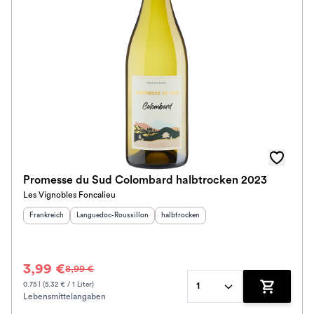
Im Rewe Handel erhältlich
Promesse du Sud Colombard halbtrocken 2023
Les Vignobles Foncalieu
Herkunftsland
:
Herkunftsregion
:
Geschmack
:
Frankreich
Languedoc-Roussillon
halbtrocken
3,99 €
8,99 €
0.75 l (5.32 € / 1 Liter)
1
Lebensmittelangaben
Zum Waren