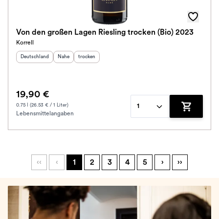
Von den großen Lagen Riesling trocken (Bio) 2023
Korrell
Herkunftsland
:
Herkunftsregion
Geschmack
:
:
Deutschland
Nahe
trocken
19,90 €
0.75 l (26.53 € / 1 Liter)
1
Lebensmittelangaben
Zum Waren
‹‹
‹
1
2
3
4
5
›
››