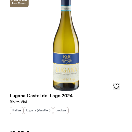
Luca Maroni
Lugana Castel del Lago 2024
Riolite Vini
Herkunftsland
Herkunftsregion
:
:
Geschmack
:
Italien
Lugana (Venetien)
trocken