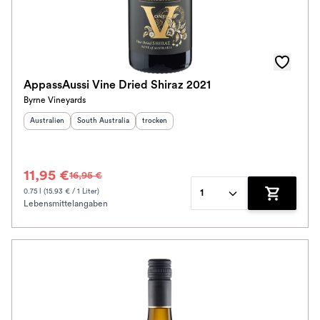
AppassAussi Vine Dried Shiraz 2021
Byrne Vineyards
Herkunftsland
:
Herkunftsregion
:
Geschmack
:
Australien
South Australia
trocken
11,95 €
16,95 €
0.75 l (15.93 € / 1 Liter)
1
Lebensmittelangaben
Zum Waren