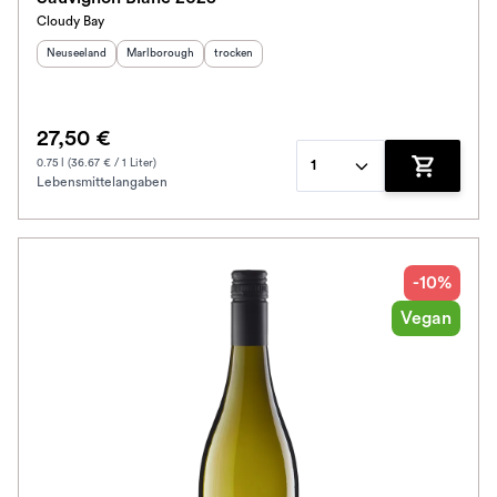
Cloudy Bay
Herkunftsland
:
Herkunftsregion
:
Geschmack
:
Neuseeland
Marlborough
trocken
27,50 €
0.75 l (36.67 € / 1 Liter)
1
Lebensmittelangaben
Zum Waren
-10%
Vegan