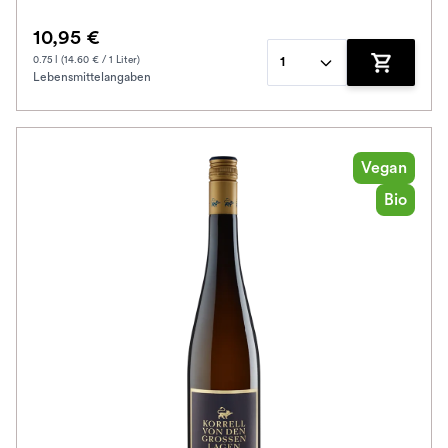
10,95 €
0.75 l (14.60 € / 1 Liter)
1
Lebensmittelangaben
Zum Waren
Vegan
Bio