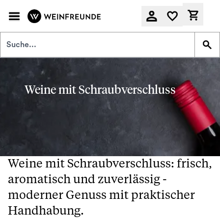
Zum Hauptinhalt springen
Derzeit
Weine mit Schraubverschluss
Weine mit Schraubverschluss: frisch,
aromatisch und zuverlässig -
moderner Genuss mit praktischer
Handhabung.