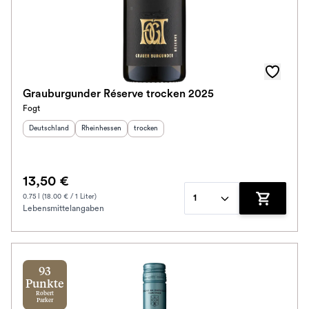
Grauburgunder Réserve trocken 2025
Fogt
Herkunftsland
:
Herkunftsregion
:
Geschmack
:
Deutschland
Rheinhessen
trocken
13,50 €
0.75 l (18.00 € / 1 Liter)
1
Lebensmittelangaben
Zum Waren
93
Punkte
Robert
Parker