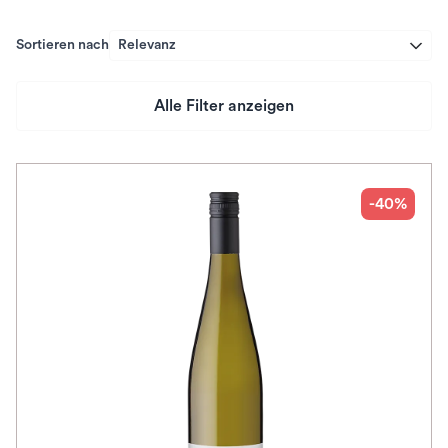
Sortieren nach
Relevanz
Alle Filter anzeigen
Preis
Herkunftsland
-40%
Rebsorte
Geschmack
Herkunftsregion
Subregion
Auszeichnungen