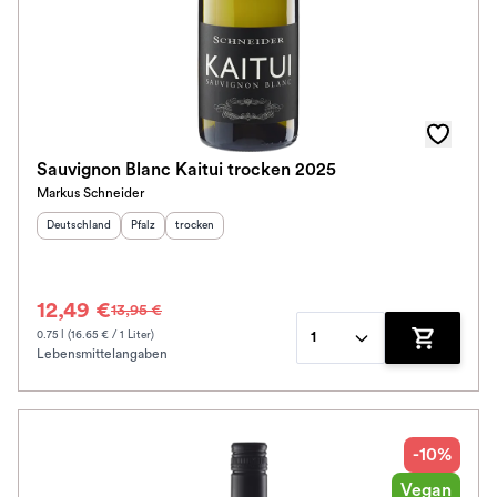
Sauvignon Blanc Kaitui trocken 2025
Markus Schneider
Herkunftsland
:
Herkunftsregion
Geschmack
:
:
Deutschland
Pfalz
trocken
12,49 €
13,95 €
0.75 l (16.65 € / 1 Liter)
1
Lebensmittelangaben
Zum Waren
-10%
Vegan