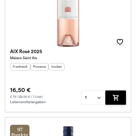
AIX Rosé 2025
Maison Saint Aix
Herkunftsland
:
Herkunftsregion
Geschmack
:
:
Frankreich
Provence
trocken
16,50 €
0.75 l (22.00 € / 1 Liter)
1
Lebensmittelangaben
Zum Waren
97
Punkte