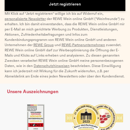
Jetzt registrieren
Mit Klick auf "Jetzt registrieren" willige ich bis auf Widerruf ein,
personalisierte Newsletter
der REWE Wein online GmbH ("Weinfreunde") zu
erhalten. Ich bin damit einverstanden, dass die REWE Wein online GmbH mir
per E-Mail an mich gerichtete Werbung zu Produkten, Dienstleistungen,
Aktionen, Zufriedenheitsbefragungen und Infos zum
Kundenbindungsprogramm von REWE Wein online GmbH und anderen
Unternehmen der
REWE Group
und
REWE-Partnerunternehmen
zusendet.
REWE Wein online GmbH darf zur Werbeoptimierung die Öffnung der E-
Mails und Klicks auf Links erheben und analysieren. Zu diesen genannten
Zwecken verarbeitet REWE Wein online GmbH meine personenbezogenen
Daten, wie in den
Datenschutzhinweisen
beschrieben. Diese Einwilligung
kann ich jederzeit mit Wirkung für die Zukunft widerrufen, z.B. per
Abmeldelink am Ende eines jeden Newsletters oder über den Kundendienst.
Unsere Auszeichnungen