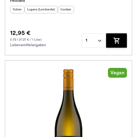
Feliciana
Herkunftsland
Herkunftsregion
:
:
Geschmack
:
Italien
Lugana (Lombardei)
trocken
12,95 €
0.75 l (17.27 € / 1 Liter)
1
Lebensmittelangaben
Zum Waren
Vegan