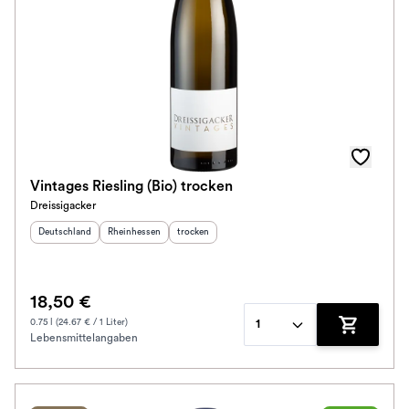
Vintages Riesling (Bio) trocken
Dreissigacker
Herkunftsland
:
Herkunftsregion
:
Geschmack
:
Deutschland
Rheinhessen
trocken
18,50 €
0.75 l (24.67 € / 1 Liter)
1
Lebensmittelangaben
Zum Waren