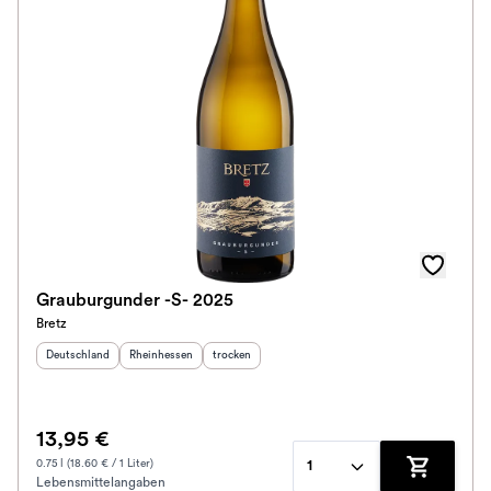
Grauburgunder -S- 2025
Bretz
Herkunftsland
:
Herkunftsregion
:
Geschmack
:
Deutschland
Rheinhessen
trocken
13,95 €
0.75 l (18.60 € / 1 Liter)
1
Lebensmittelangaben
Zum Waren