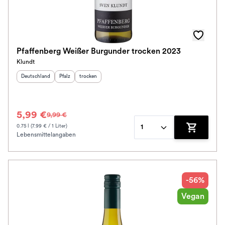
Awards
Farbe
Pfaffenberg Weißer Burgunder trocken 2023
Klundt
Schmeckt zu
Herkunftsland
:
Herkunftsregion
Geschmack
:
:
Deutschland
Pfalz
trocken
Bio / Vegan
5,99 €
9,99 €
Schmeckt nach
0.75 l (7.99 € / 1 Liter)
1
Lebensmittelangaben
Zum Waren
Alkoholfrei
Jahrgang
-56%
Klassifikation
Vegan
Ausbau