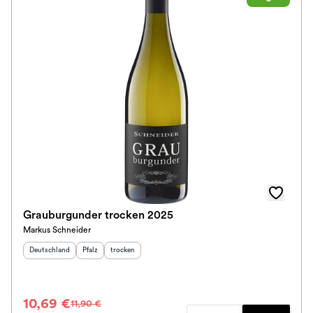
Grauburgunder trocken 2025
Markus Schneider
Herkunftsland
:
Herkunftsregion
Geschmack
:
:
Deutschland
Pfalz
trocken
10,69 €
11,90 €