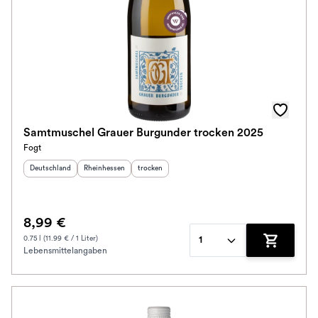
Samtmuschel Grauer Burgunder trocken 2025
Fogt
Herkunftsland
:
Herkunftsregion
:
Geschmack
:
Deutschland
Rheinhessen
trocken
8,99 €
0.75 l (11.99 € / 1 Liter)
1
Lebensmittelangaben
Zum Waren