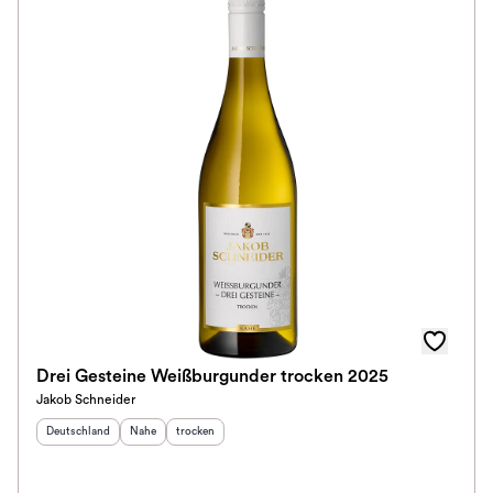
Drei Gesteine Weißburgunder trocken 2025
Jakob Schneider
Herkunftsland
:
Herkunftsregion
Geschmack
:
:
Deutschland
Nahe
trocken