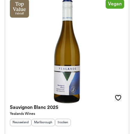
Vegan
Top
Value
Falstaff
Sauvignon Blanc 2025
Yealands Wines
Herkunftsland
:
Herkunftsregion
:
Geschmack
:
Neuseeland
Marlborough
trocken