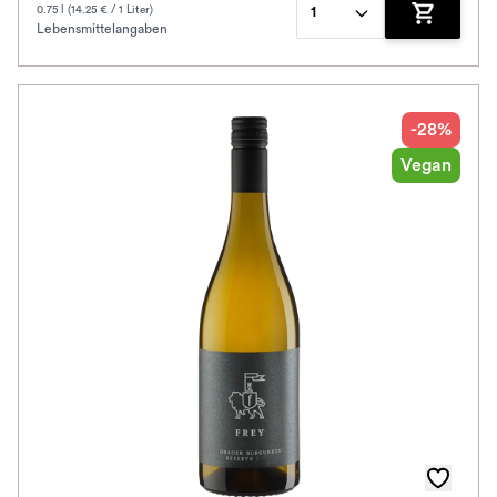
0.75 l (14.25 € / 1 Liter)
1
Lebensmittelangaben
Zum Waren
-28%
Vegan