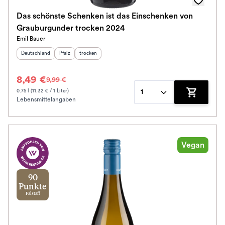
Das schönste Schenken ist das Einschenken von
Grauburgunder trocken 2024
Emil Bauer
Herkunftsland
:
Herkunftsregion
Geschmack
:
:
Deutschland
Pfalz
trocken
8,49 €
9,99 €
0.75 l (11.32 € / 1 Liter)
1
Lebensmittelangaben
Zum Waren
Vegan
90
Punkte
Falstaff