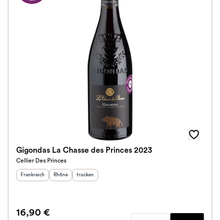
Gigondas La Chasse des Princes 2023
Cellier Des Princes
Herkunftsland
:
Herkunftsregion
Geschmack
:
:
Frankreich
Rhône
trocken
16,90 €