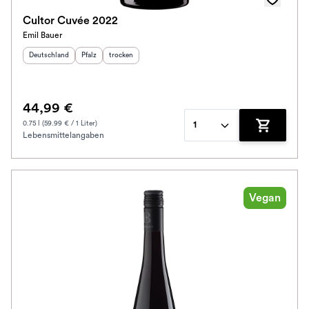
Cultor Cuvée 2022
Emil Bauer
Herkunftsland
:
Herkunftsregion
Geschmack
:
:
Deutschland
Pfalz
trocken
44,99 €
0.75 l (59.99 € / 1 Liter)
1
Lebensmittelangaben
Zum Waren
Vegan