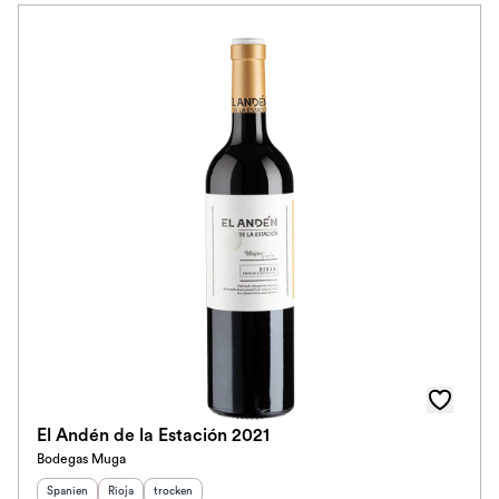
El Andén de la Estación 2021
Bodegas Muga
Herkunftsland
Herkunftsregion
:
Geschmack
:
:
Spanien
Rioja
trocken