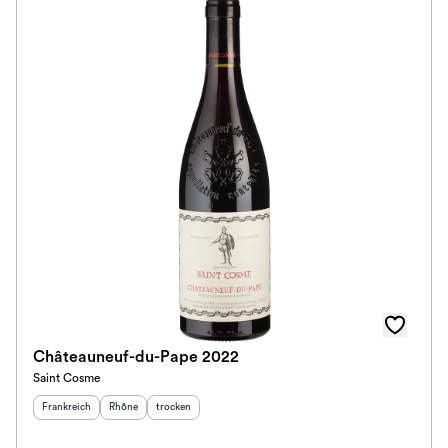
Châteauneuf-du-Pape 2022
Saint Cosme
Herkunftsland
:
Herkunftsregion
Geschmack
:
:
Frankreich
Rhône
trocken