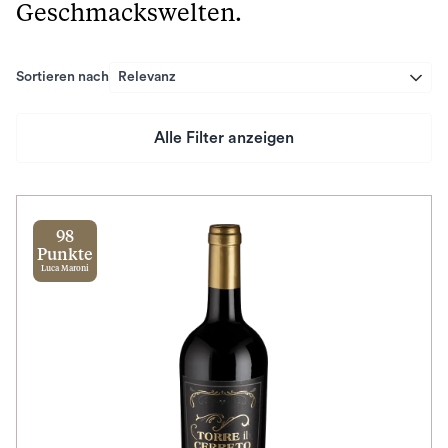
Geschmackswelten.
Sortieren nach
Relevanz
Alle Filter anzeigen
Preis
Herkunftsland
98
Punkte
Luca Maroni
Rebsorte
Geschmack
Herkunftsregion
Subregion