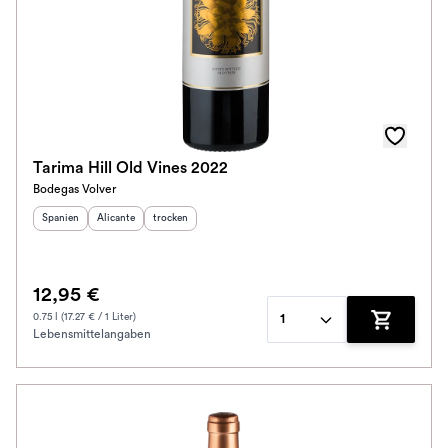
Tarima Hill Old Vines 2022
Bodegas Volver
Herkunftsland
Herkunftsregion
:
Geschmack
:
:
Spanien
Alicante
trocken
12,95 €
0.75 l (17.27 € / 1 Liter)
1
Lebensmittelangaben
Zum Waren