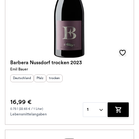
Barbera Nussdorf trocken 2023
Emil Bauer
Herkunftsland
:
Herkunftsregion
Geschmack
:
:
Deutschland
Pfalz
trocken
16,99 €
0.75 l (22.65 € / 1 Liter)
1
Lebensmittelangaben
Zum Waren