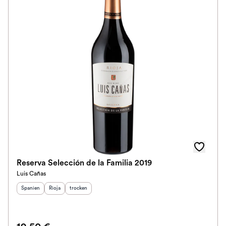
Reserva Selección de la Familia 2019
Luis Cañas
Herkunftsland
Herkunftsregion
:
Geschmack
:
:
Spanien
Rioja
trocken