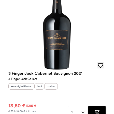
Ausbau
Im Rewe Handel erhältlich
3 Finger Jack Cabernet Sauvignon 2021
3 Finger Jack Cellars
Herkunftsland
:
Herkunftsregion
Geschmack
:
:
Vereinigte Staaten
Lodi
trocken
13,50 €
17,95 €
0.75 l (18.00 € / 1 Liter)
1