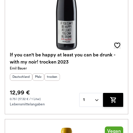
If you can't be happy at least you can be drunk -
with my noir! trocken 2023
Emil Bauer
Herkunftsland
:
Herkunftsregion
Geschmack
:
:
Deutschland
Pfalz
trocken
12,99 €
0.75 l (17.32 € / 1 Liter)
1
Lebensmittelangaben
Zum Waren
Vegan