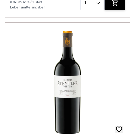
0.75 l (22.53 € / 1 Liter)
1
Lebensmittelangaben
Zum Waren