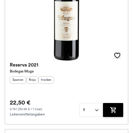
Reserva 2021
Bodegas Muga
Herkunftsland
Herkunftsregion
:
Geschmack
:
:
Spanien
Rioja
trocken
22,50 €
0.75 l (30.00 € / 1 Liter)
1
Lebensmittelangaben
Zum Waren