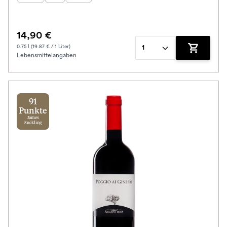
14,90 €
0.75 l (19.87 € / 1 Liter)
1
Lebensmittelangaben
Zum Waren
91
Punkte
James
Suckling