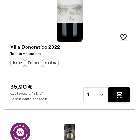
Villa Donoratico 2022
Tenuta Argentiera
Herkunftsland
Herkunftsregion
:
Geschmack
:
:
Italien
Toskana
trocken
35,90 €
0.75 l (47.87 € / 1 Liter)
1
Lebensmittelangaben
Zum Waren