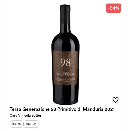
-54%
Terza Generazione 98 Primitivo di Manduria 2021
Casa Vinicola Botter
Herkunftsland
Herkunftsregion
:
:
Italien
Apulien