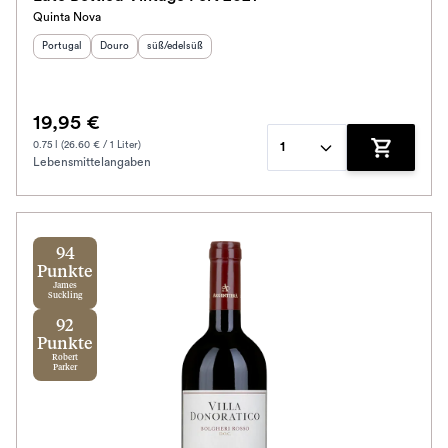
Quinta Nova
Herkunftsland
Herkunftsregion
:
Geschmack
:
:
Portugal
Douro
süß/edelsüß
19,95 €
0.75 l (26.60 € / 1 Liter)
1
Lebensmittelangaben
Zum Waren
94
Punkte
James
Suckling
92
Punkte
Robert
Parker