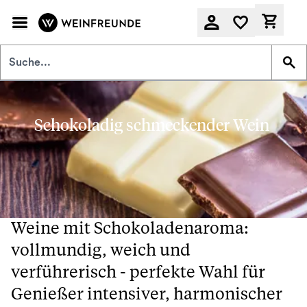
Zum Hauptinhalt springen
Derzeit
Schokoladig schmeckender Wein
Weine mit Schokoladenaroma:
vollmundig, weich und
verführerisch - perfekte Wahl für
Genießer intensiver, harmonischer