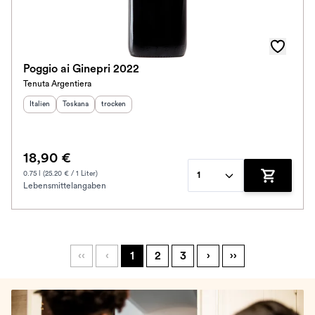
Poggio ai Ginepri 2022
Tenuta Argentiera
Herkunftsland
Herkunftsregion
:
Geschmack
:
:
Italien
Toskana
trocken
18,90 €
0.75 l (25.20 € / 1 Liter)
1
Lebensmittelangaben
Zum Waren
‹‹
‹
1
2
3
›
››