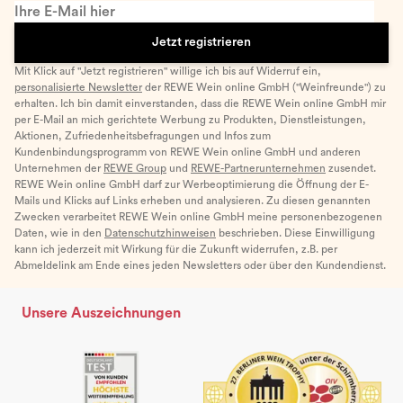
Ihre E-Mail hier
Jetzt registrieren
Mit Klick auf "Jetzt registrieren" willige ich bis auf Widerruf ein,
personalisierte Newsletter
der REWE Wein online GmbH ("Weinfreunde") zu
erhalten. Ich bin damit einverstanden, dass die REWE Wein online GmbH mir
per E-Mail an mich gerichtete Werbung zu Produkten, Dienstleistungen,
Aktionen, Zufriedenheitsbefragungen und Infos zum
Kundenbindungsprogramm von REWE Wein online GmbH und anderen
Unternehmen der
REWE Group
und
REWE-Partnerunternehmen
zusendet.
REWE Wein online GmbH darf zur Werbeoptimierung die Öffnung der E-
Mails und Klicks auf Links erheben und analysieren. Zu diesen genannten
Zwecken verarbeitet REWE Wein online GmbH meine personenbezogenen
Daten, wie in den
Datenschutzhinweisen
beschrieben. Diese Einwilligung
kann ich jederzeit mit Wirkung für die Zukunft widerrufen, z.B. per
Abmeldelink am Ende eines jeden Newsletters oder über den Kundendienst.
Unsere Auszeichnungen