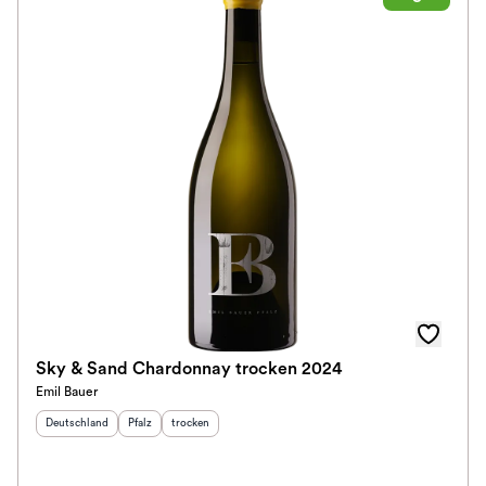
Sky & Sand Chardonnay trocken 2024
Emil Bauer
Herkunftsland
:
Herkunftsregion
Geschmack
:
:
Deutschland
Pfalz
trocken