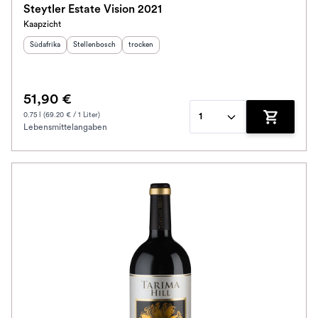
Steytler Estate Vision 2021
Kaapzicht
Herkunftsland
Herkunftsregion
:
:
Geschmack
:
Südafrika
Stellenbosch
trocken
51,90 €
0.75 l (69.20 € / 1 Liter)
1
Lebensmittelangaben
Zum Waren