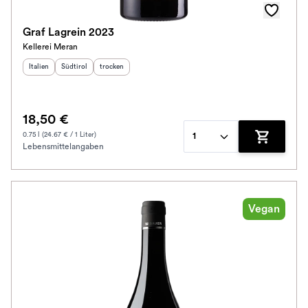
Graf Lagrein 2023
Kellerei Meran
Herkunftsland
Herkunftsregion
:
Geschmack
:
:
Italien
Südtirol
trocken
18,50 €
0.75 l (24.67 € / 1 Liter)
1
Lebensmittelangaben
Zum Waren
Vegan