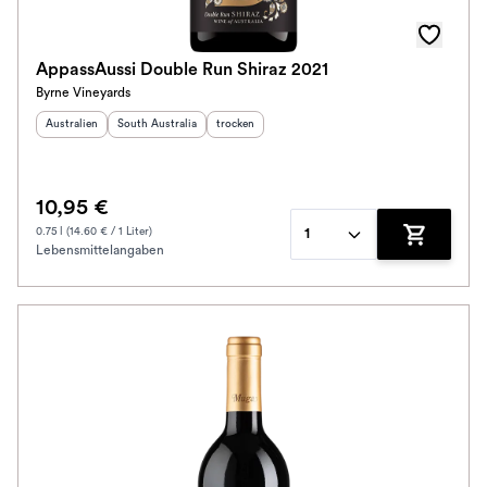
AppassAussi Double Run Shiraz 2021
Byrne Vineyards
Herkunftsland
:
Herkunftsregion
:
Geschmack
:
Australien
South Australia
trocken
10,95 €
0.75 l (14.60 € / 1 Liter)
1
Lebensmittelangaben
Zum Waren