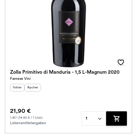
Zolla Primitivo di Manduria - 1,5 L-Magnum 2020
Farnese Vini
Herkunftsland
Herkunftsregion
:
:
Italien
Apulien
21,90 €
1.50 l (14.60 € / 1 Liter)
1
Lebensmittelangaben
Zum Waren