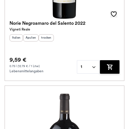
Norie Negroamaro del Salento 2022
Vigneti Reale
Herkunftsland
Herkunftsregion
:
Geschmack
:
:
Italien
Apulien
trocken
9,59 €
0.75 l (12.79 € / 1 Liter)
1
Lebensmittelangaben
Zum Waren